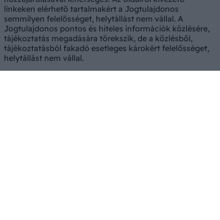
linkeken elérhető tartalmakért a Jogtulajdonos
semmilyen felelősséget, helytállást nem vállal. A
Jogtulajdonos pontos és hiteles információk közlésére,
tájékoztatás megadására törekszik, de a közlésből,
tájékoztatásból fakadó esetleges károkért felelősséget,
helytállást nem vállal.