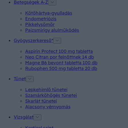
Betegségek A-Z
Kötőhártya-gyulladás
Endometriózis
Pikkelysömör
Pajzsmirigy alulműködés
Gyógyszerkereső*
Aspirin Protect 100 mg tabletta
Neo Citran por felnőttnek 14 db
Magne B6 bevont tabletta 100 db
Rubophen 500 mg tabletta 20 db
Tünet
Lepkehimlő tünetei
Szamárköhögés tünetei
Skarlát tünetei
Alacsony vérnyomás
Vizsgálat
Kortizol szint