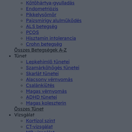
Kötőhártya-gyulladás
Endometriózis
Pikkelysömör
Pajzsmirigy alulműködés
ALS betegség
PCOS
Hisztamin intolerancia
Crohn betegség
Összes Betegségek A-Z
Tünet
Lepkehimlő tünetei
Szamárköhögés tünetei
Skarlát tünetei
Alacsony vérnyomás
Csalánkiütés
Magas vérnyomás
ADHD tünetei
Magas koleszterin
Összes Tünet
Vizsgálat
Kortizol szint
CT-vizsgálat