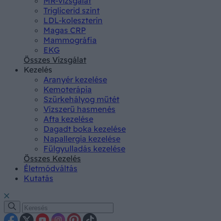
MR-vizsgálat
Triglicerid szint
LDL-koleszterin
Magas CRP
Mammográfia
EKG
Összes Vizsgálat
Kezelés
Aranyér kezelése
Kemoterápia
Szürkehályog műtét
Vízszerű hasmenés
Afta kezelése
Dagadt boka kezelése
Napallergia kezelése
Fülgyulladás kezelése
Összes Kezelés
Életmódváltás
Kutatás