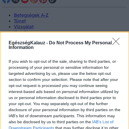
Betegségek A-Z
Tünet
Vizsgálat
Kezelés
Életmódváltás
EgészségKalauz -
Do Not Process My Personal
Kutatás
Information
Prevenció
Hírek
Videók
If you wish to opt-out of the sale, sharing to third parties, or
Kisállatok egészsége
processing of your personal or sensitive information for
targeted advertising by us, please use the below opt-out
#allergia
#influenza
#cukorbetegség
section to confirm your selection. Please note that after your
#orvosmeteorológia
#vérnyomás
#stroke
#rákbetegség
opt-out request is processed you may continue seeing
#pajzsmirigy
#reflux
#ekcéma
#herpesz
interest-based ads based on personal information utilized by
Regisztráció
us or personal information disclosed to third parties prior to
your opt-out. You may separately opt-out of the further
disclosure of your personal information by third parties on the
IAB’s list of downstream participants. This information may
also be disclosed by us to third parties on the
IAB’s List of
Érzelmi intelligencia
Downstream Participants
that may further disclose it to other