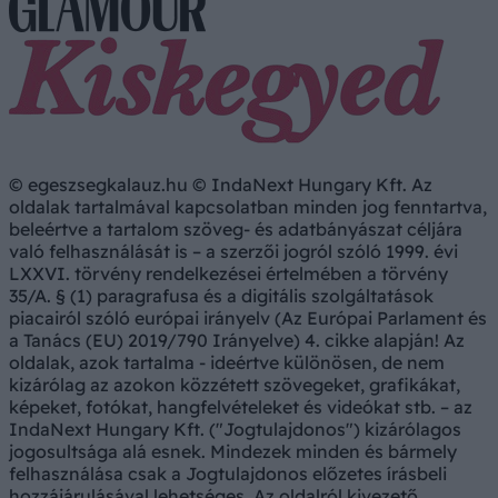
© egeszsegkalauz.hu © IndaNext Hungary Kft. Az
oldalak tartalmával kapcsolatban minden jog fenntartva,
beleértve a tartalom szöveg- és adatbányászat céljára
való felhasználását is – a szerzői jogról szóló 1999. évi
LXXVI. törvény rendelkezései értelmében a törvény
35/A. § (1) paragrafusa és a digitális szolgáltatások
piacairól szóló európai irányelv (Az Európai Parlament és
a Tanács (EU) 2019/790 Irányelve) 4. cikke alapján! Az
oldalak, azok tartalma - ideértve különösen, de nem
kizárólag az azokon közzétett szövegeket, grafikákat,
képeket, fotókat, hangfelvételeket és videókat stb. – az
IndaNext Hungary Kft. ("Jogtulajdonos") kizárólagos
jogosultsága alá esnek. Mindezek minden és bármely
felhasználása csak a Jogtulajdonos előzetes írásbeli
hozzájárulásával lehetséges. Az oldalról kivezető