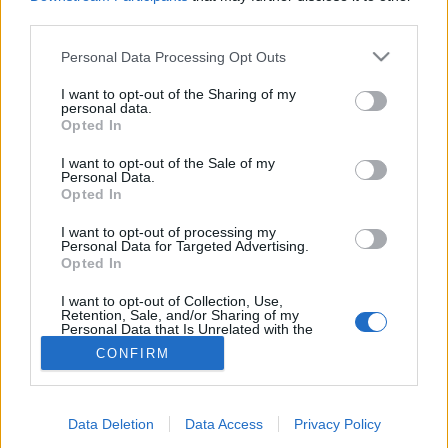
third parties.
Érzelmi intelligencia
Please note that this website/app uses one or more Google
Personal Data Processing Opt Outs
services and may gather and store information including but
not limited to your visit or usage behaviour. You may click to
I want to opt-out of the Sharing of my
personal data.
grant or deny consent to Google and its third-party tags to
Opted In
use your data for below specified purposes in below Google
consent section.
I want to opt-out of the Sale of my
Personal Data.
Opted In
I want to opt-out of processing my
Personal Data for Targeted Advertising.
Opted In
I want to opt-out of Collection, Use,
Retention, Sale, and/or Sharing of my
Personal Data that Is Unrelated with the
Purposes for which it was collected.
CONFIRM
Opted Out
Google consents
Data Deletion
Data Access
Privacy Policy
I want to allow Google to enable storage