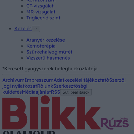
CT-vizsgálat
MR-vizsgálat
Triglicerid szint
Kezelés
Aranyér kezelése
Kemoterápia
Szürkehályog műtét
Vízszerű hasmenés
*Keresett gyógyszerek betegtájékoztatója
Archívum
Impresszum
Adatkezelési tájékoztató
Szerzői
jogi nyilatkozat
Rólunk
Szerkesztőségi
küldetés
Médiaajánlat
RSS
Süti beállítások