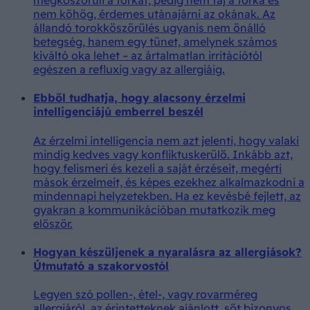
megköszörüli a torkát, pedig nem fáj a torka és
nem köhög, érdemes utánajárni az okának. Az
állandó torokköszörülés ugyanis nem önálló
betegség, hanem egy tünet, amelynek számos
kiváltó oka lehet – az ártalmatlan irritációtól
egészen a refluxig vagy az allergiáig.
Ebből tudhatja, hogy alacsony érzelmi
intelligenciájú emberrel beszél
Az érzelmi intelligencia nem azt jelenti, hogy valaki
mindig kedves vagy konfliktuskerülő. Inkább azt,
hogy felismeri és kezeli a saját érzéseit, megérti
mások érzelmeit, és képes ezekhez alkalmazkodni a
mindennapi helyzetekben. Ha ez kevésbé fejlett, az
gyakran a kommunikációban mutatkozik meg
először.
Hogyan készüljenek a nyaralásra az allergiások?
Útmutató a szakorvostól
Legyen szó pollen-, étel-, vagy rovarméreg
allergiáról, az érintetteknek ajánlott, sőt bizonyos