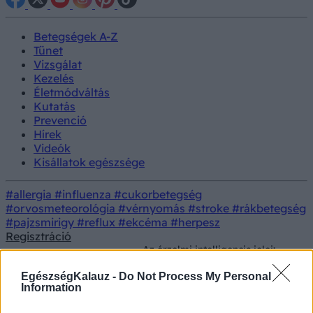
Betegségek A-Z
Tünet
Vizsgálat
Kezelés
Életmódváltás
Kutatás
Prevenció
Hírek
Videók
Kisállatok egészsége
#allergia
#influenza
#cukorbetegség
#orvosmeteorológia
#vérnyomás
#stroke
#rákbetegség
#pajzsmirigy
#reflux
#ekcéma
#herpesz
Regisztráció
Az érzelmi intelligencia jelei:
Lelki
Prevenció
négy mondat, amely sokat
egészség
elárul egy emberről
EgészségKalauz -
Do Not Process My Personal
Information
Az érzelmi intelligencia jelei: négy