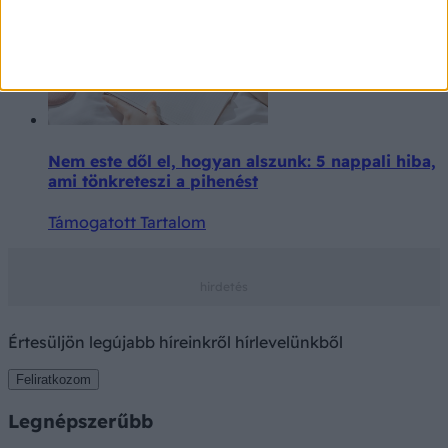
Nem este dől el, hogyan alszunk: 5 nappali hiba,
ami tönkreteszi a pihenést
Támogatott Tartalom
Értesüljön legújabb híreinkről hírlevelünkből
Feliratkozom
Legnépszerűbb