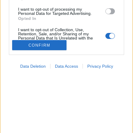
I want to opt-out of processing my
Personal Data for Targeted Advertising.
Opted In
I want to opt-out of Collection, Use,
Retention, Sale, and/or Sharing of my
Personal Data that Is Unrelated with the
Purposes for which it was collected.
CONFIRM
Opted Out
Google consents
Lelki egészség
Data Deletion
Data Access
Privacy Policy
2026. május 12. 19:54
I want to allow Google to enable storage
Megosztás
Küldés
Küldés Messengeren
related to advertising like cookies on web or
device identifiers in apps.
Tomanóczy Andrea
I want to allow my user data to be sent to
szerkesztő
Google for online advertising purposes.
I want to allow Google to send me
personalized advertising.
Ezek a mondatok magas érzelmi intelligenciára
utalnak.
I want to allow Google to enable storage