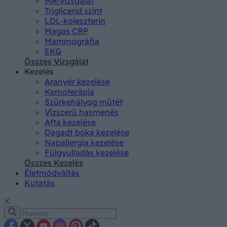
MR-vizsgálat
Triglicerid szint
LDL-koleszterin
Magas CRP
Mammográfia
EKG
Összes Vizsgálat
Kezelés
Aranyér kezelése
Kemoterápia
Szürkehályog műtét
Vízszerű hasmenés
Afta kezelése
Dagadt boka kezelése
Napallergia kezelése
Fülgyulladás kezelése
Összes Kezelés
Életmódváltás
Kutatás