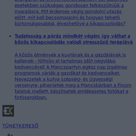
esetekben szükséges gondosan felkészülniük a
nyaralásra. Mit érdemes végig gondolni utazás
előtt, mit kell becsomagolni és hogyan tehető
biztonságosabbá, élvezhetővé a kikapcsolódás?
Tudatosság a póráz mindkét végén: így válhat a
közös kikapcsolódás valódi stresszűző terápiává
A közös élmények a kuytának és a gázdájának is
kellenek - töltsön el tartalmas időt négylábú
kedvencével! A Mancspartyn egész nap izgalmas
programok várják a gazdikat és kedvenceiket.
Nevezzetek a kutya szépség- és ügyességi
versenyre, pihenjetek meg a Mancsbárban a finom
falatok mellett, készítsetek emlékezetes fotókat a
fotósarokban.
TÜNETKERESŐ