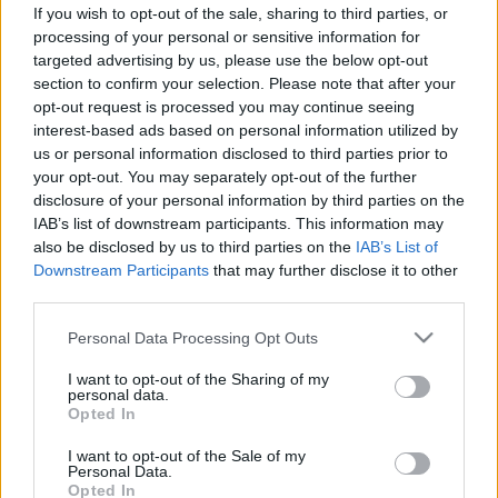
mondat, amely sokat elárul egy
If you wish to opt-out of the sale, sharing to third parties, or
processing of your personal or sensitive information for
emberről
targeted advertising by us, please use the below opt-out
section to confirm your selection. Please note that after your
opt-out request is processed you may continue seeing
interest-based ads based on personal information utilized by
us or personal information disclosed to third parties prior to
your opt-out. You may separately opt-out of the further
disclosure of your personal information by third parties on the
IAB’s list of downstream participants. This information may
also be disclosed by us to third parties on the
IAB’s List of
Downstream Participants
that may further disclose it to other
third parties.
Please note that this website/app uses one or more Google
Personal Data Processing Opt Outs
services and may gather and store information including but
not limited to your visit or usage behaviour. You may click to
I want to opt-out of the Sharing of my
personal data.
grant or deny consent to Google and its third-party tags to
Opted In
use your data for below specified purposes in below Google
consent section.
I want to opt-out of the Sale of my
Personal Data.
Opted In