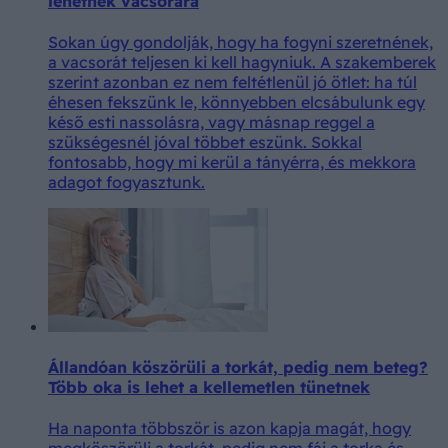
lehetnek vacsorára
Sokan úgy gondolják, hogy ha fogyni szeretnének,
a vacsorát teljesen ki kell hagyniuk. A szakemberek
szerint azonban ez nem feltétlenül jó ötlet: ha túl
éhesen fekszünk le, könnyebben elcsábulunk egy
késő esti nassolásra, vagy másnap reggel a
szükségesnél jóval többet eszünk. Sokkal
fontosabb, hogy mi kerül a tányérra, és mekkora
adagot fogyasztunk.
Állandóan köszörüli a torkát, pedig nem beteg?
Több oka is lehet a kellemetlen tünetnek
Ha naponta többször is azon kapja magát, hogy