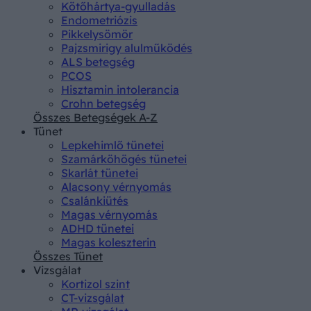
Kötőhártya-gyulladás
Endometriózis
Pikkelysömör
Pajzsmirigy alulműködés
ALS betegség
PCOS
Hisztamin intolerancia
Crohn betegség
Összes Betegségek A-Z
Tünet
Lepkehimlő tünetei
Szamárköhögés tünetei
Skarlát tünetei
Alacsony vérnyomás
Csalánkiütés
Magas vérnyomás
ADHD tünetei
Magas koleszterin
Összes Tünet
Vizsgálat
Kortizol szint
CT-vizsgálat