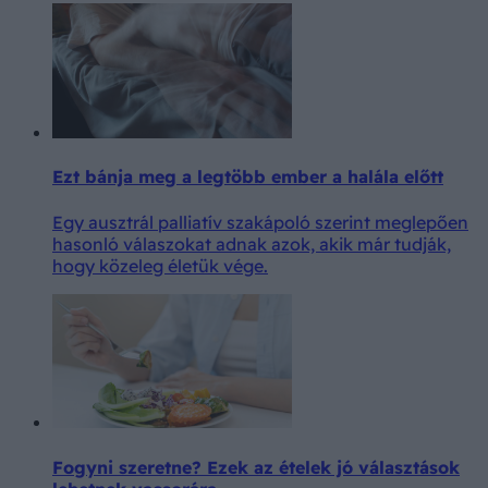
Ezt bánja meg a legtöbb ember a halála előtt
Egy ausztrál palliatív szakápoló szerint meglepően
hasonló válaszokat adnak azok, akik már tudják,
hogy közeleg életük vége.
Fogyni szeretne? Ezek az ételek jó választások