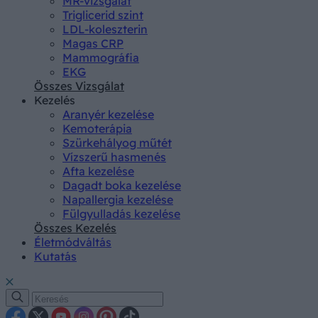
MR-vizsgálat
Triglicerid szint
LDL-koleszterin
Magas CRP
Mammográfia
EKG
Összes Vizsgálat
Kezelés
Aranyér kezelése
Kemoterápia
Szürkehályog műtét
Vízszerű hasmenés
Afta kezelése
Dagadt boka kezelése
Napallergia kezelése
Fülgyulladás kezelése
Összes Kezelés
Életmódváltás
Kutatás