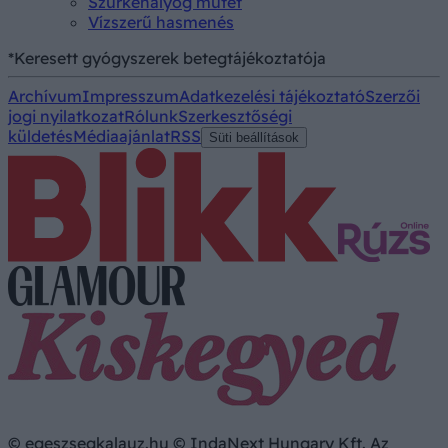
Szürkehályog műtét
Vízszerű hasmenés
*Keresett gyógyszerek betegtájékoztatója
Archívum
Impresszum
Adatkezelési tájékoztató
Szerzői
jogi nyilatkozat
Rólunk
Szerkesztőségi
küldetés
Médiaajánlat
RSS
Süti beállítások
© egeszsegkalauz.hu © IndaNext Hungary Kft. Az