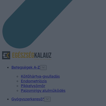
Betegségek A-Z
Kötőhártya-gyulladás
Endometriózis
Pikkelysömör
Pajzsmirigy alulműködés
Gyógyszerkereső*