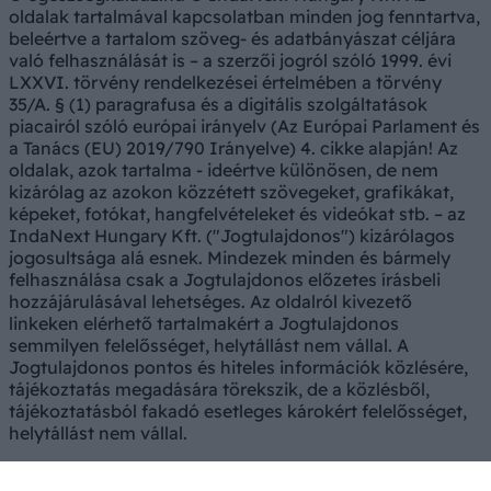
oldalak tartalmával kapcsolatban minden jog fenntartva,
beleértve a tartalom szöveg- és adatbányászat céljára
való felhasználását is – a szerzői jogról szóló 1999. évi
LXXVI. törvény rendelkezései értelmében a törvény
35/A. § (1) paragrafusa és a digitális szolgáltatások
piacairól szóló európai irányelv (Az Európai Parlament és
a Tanács (EU) 2019/790 Irányelve) 4. cikke alapján! Az
oldalak, azok tartalma - ideértve különösen, de nem
kizárólag az azokon közzétett szövegeket, grafikákat,
képeket, fotókat, hangfelvételeket és videókat stb. – az
IndaNext Hungary Kft. ("Jogtulajdonos") kizárólagos
jogosultsága alá esnek. Mindezek minden és bármely
felhasználása csak a Jogtulajdonos előzetes írásbeli
hozzájárulásával lehetséges. Az oldalról kivezető
linkeken elérhető tartalmakért a Jogtulajdonos
semmilyen felelősséget, helytállást nem vállal. A
Jogtulajdonos pontos és hiteles információk közlésére,
tájékoztatás megadására törekszik, de a közlésből,
tájékoztatásból fakadó esetleges károkért felelősséget,
helytállást nem vállal.