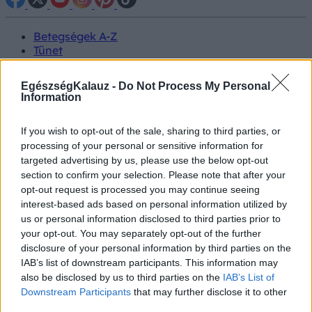
Betegségek A-Z
Tünet
Vizsgálat
Kezelés
EgészségKalauz -
Do Not Process My Personal
Életmódváltás
Information
Kutatás
Prevenció
If you wish to opt-out of the sale, sharing to third parties, or
Hírek
processing of your personal or sensitive information for
Videók
Kisállatok egészsége
targeted advertising by us, please use the below opt-out
section to confirm your selection. Please note that after your
opt-out request is processed you may continue seeing
#allergia
#influenza
#cukorbetegség
interest-based ads based on personal information utilized by
#orvosmeteorológia
#vérnyomás
#stroke
#rákbetegség
us or personal information disclosed to third parties prior to
#pajzsmirigy
#reflux
#ekcéma
#herpesz
your opt-out. You may separately opt-out of the further
Regisztráció
disclosure of your personal information by third parties on the
IAB’s list of downstream participants. This information may
also be disclosed by us to third parties on the
IAB’s List of
Downstream Participants
that may further disclose it to other
third parties.
Fájdalomcsillapítás