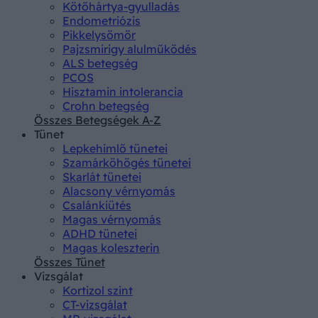
Kötőhártya-gyulladás
Endometriózis
Pikkelysömör
Pajzsmirigy alulműködés
ALS betegség
PCOS
Hisztamin intolerancia
Crohn betegség
Összes Betegségek A-Z
Tünet
Lepkehimlő tünetei
Szamárköhögés tünetei
Skarlát tünetei
Alacsony vérnyomás
Csalánkiütés
Magas vérnyomás
ADHD tünetei
Magas koleszterin
Összes Tünet
Vizsgálat
Kortizol szint
CT-vizsgálat