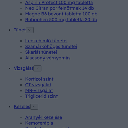
Aspirin Protect 100 mg tabletta
Neo Citran por felnőttnek 14 db
Magne B6 bevont tabletta 100 db
Rubophen 500 mg tabletta 20 db
Tünet
Lepkehimlő tünetei
Szamárköhögés tünetei
Skarlát tünetei
Alacsony vérnyomás
Vizsgálat
Kortizol szint
CT-vizsgálat
MR-vizsgálat
Triglicerid szint
Kezelés
Aranyér kezelése
Kemoterápia