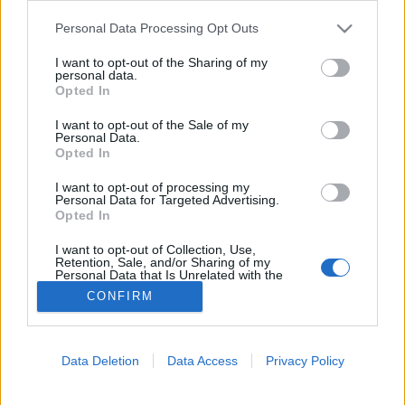
Please note that this website/app uses one or more Google
Personal Data Processing Opt Outs
Fájdalomcsillapítás
services and may gather and store information including but
not limited to your visit or usage behaviour. You may click to
I want to opt-out of the Sharing of my
personal data.
grant or deny consent to Google and its third-party tags to
Opted In
use your data for below specified purposes in below Google
consent section.
I want to opt-out of the Sale of my
Personal Data.
Opted In
I want to opt-out of processing my
Personal Data for Targeted Advertising.
Opted In
I want to opt-out of Collection, Use,
Retention, Sale, and/or Sharing of my
Personal Data that Is Unrelated with the
Purposes for which it was collected.
CONFIRM
Opted Out
Google consents
Data Deletion
Data Access
Privacy Policy
I want to allow Google to enable storage
related to advertising like cookies on web or