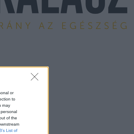
sonal or
ection to
ou may
 personal
out of the
 downstream
B’s List of