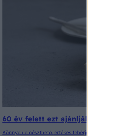
60 év felett ezt ajánlják egyre több
Könnyen emészthető, értékes fehérjeforrás, amely sós és