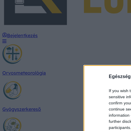
Bejelentkezés
Orvosmeteorológia
Egészség
If you wish 
sensitive in
confirm you
Gyógyszerkereső
continue se
information 
further disc
participants