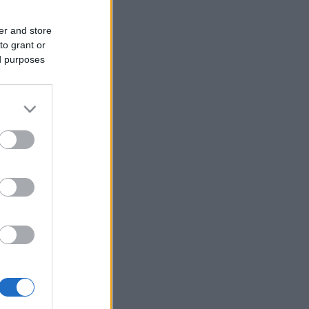
er and store
to grant or
ed purposes