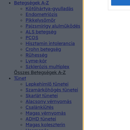
Opted 
Betegségek A-Z
Kötőhártya-gyulladás
Endometriózis
Google 
Pikkelysömör
Pajzsmirigy alulműködés
I want t
ALS betegség
web or d
PCOS
Hisztamin intolerancia
I want t
Crohn betegség
purpose
Rühesség
Lyme-kór
I want 
Szklerózis multiplex
Összes Betegségek A-Z
I want t
Tünet
web or d
Lepkehimlő tünetei
Szamárköhögés tünetei
I want t
Skarlát tünetei
or app.
Alacsony vérnyomás
Csalánkiütés
I want t
Magas vérnyomás
ADHD tünetei
Magas koleszterin
I want t