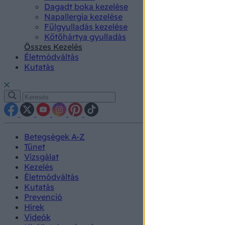
Dagadt boka kezelése
Napallergia kezelése
Fülgyulladás kezelése
Kötőhártya gyulladás
Összes Kezelés
Életmódváltás
Kutatás
Betegségek A-Z
Tünet
Vizsgálat
Kezelés
Életmódváltás
Kutatás
Prevenció
Hírek
Videók