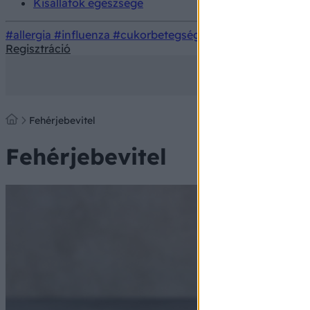
Kisállatok egészsége
#allergia
#influenza
#cukorbetegség
#orvosmeteorológi
Regisztráció
Fehérjebevitel
Fehérjebevitel