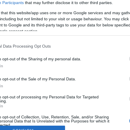
Participants
that may further disclose it to other third parties.
 that this website/app uses one or more Google services and may gath
including but not limited to your visit or usage behaviour. You may click 
 to Google and its third-party tags to use your data for below specifi
ogle consent section.
l Data Processing Opt Outs
o opt-out of the Sharing of my personal data.
In
o opt-out of the Sale of my Personal Data.
In
to opt-out of processing my Personal Data for Targeted
ing.
In
o opt-out of Collection, Use, Retention, Sale, and/or Sharing
ersonal Data that Is Unrelated with the Purposes for which it
lected.