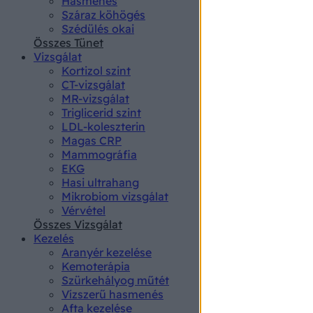
Hasmenés
authenti
Száraz köhögés
Szédülés okai
Összes Tünet
Vizsgálat
Kortizol szint
CT-vizsgálat
MR-vizsgálat
Triglicerid szint
LDL-koleszterin
Magas CRP
Mammográfia
EKG
Hasi ultrahang
Mikrobiom vizsgálat
Vérvétel
Összes Vizsgálat
Kezelés
Aranyér kezelése
Kemoterápia
Szürkehályog műtét
Vízszerű hasmenés
Afta kezelése