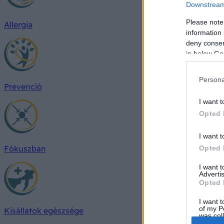
Downstream 
Please note
Allergia
information 
deny consent
in below Go
Persona
Prevenció
I want t
Opted 
I want t
Fókuszban
Opted 
I want 
Advertis
Opted 
I want t
of my P
Kisállatok egészsége
was col