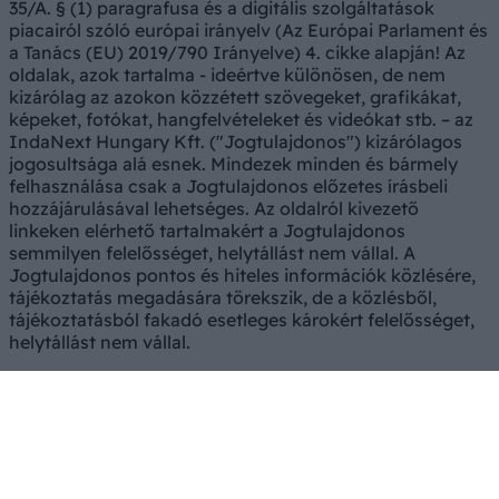
35/A. § (1) paragrafusa és a digitális szolgáltatások
piacairól szóló európai irányelv (Az Európai Parlament és
a Tanács (EU) 2019/790 Irányelve) 4. cikke alapján! Az
oldalak, azok tartalma - ideértve különösen, de nem
kizárólag az azokon közzétett szövegeket, grafikákat,
képeket, fotókat, hangfelvételeket és videókat stb. – az
IndaNext Hungary Kft. ("Jogtulajdonos") kizárólagos
jogosultsága alá esnek. Mindezek minden és bármely
felhasználása csak a Jogtulajdonos előzetes írásbeli
hozzájárulásával lehetséges. Az oldalról kivezető
linkeken elérhető tartalmakért a Jogtulajdonos
semmilyen felelősséget, helytállást nem vállal. A
Jogtulajdonos pontos és hiteles információk közlésére,
tájékoztatás megadására törekszik, de a közlésből,
tájékoztatásból fakadó esetleges károkért felelősséget,
helytállást nem vállal.