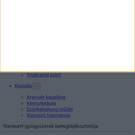
Tünet
Lepkehimlő tünetei
Szamárköhögés tünetei
Skarlát tünetei
Alacsony vérnyomás
Vizsgálat
Kortizol szint
CT-vizsgálat
MR-vizsgálat
Triglicerid szint
Kezelés
Aranyér kezelése
Kemoterápia
Szürkehályog műtét
Vízszerű hasmenés
*Keresett gyógyszerek betegtájékoztatója