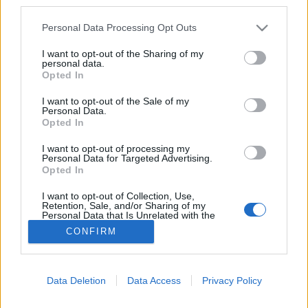
MR-vizsgálat
third parties.
Triglicerid szint
Please note that this website/app uses one or more Google
LDL-koleszterin
Personal Data Processing Opt Outs
services and may gather and store information including but
Magas CRP
not limited to your visit or usage behaviour. You may click to
I want to opt-out of the Sharing of my
Mammográfia
personal data.
EKG
grant or deny consent to Google and its third-party tags to
Opted In
Összes Vizsgálat
use your data for below specified purposes in below Google
Kezelés
consent section.
I want to opt-out of the Sale of my
Aranyér kezelése
Personal Data.
Opted In
Kemoterápia
Szürkehályog műtét
I want to opt-out of processing my
Vízszerű hasmenés
Personal Data for Targeted Advertising.
Afta kezelése
Opted In
Dagadt boka kezelése
Napallergia kezelése
I want to opt-out of Collection, Use,
Fülgyulladás kezelése
Retention, Sale, and/or Sharing of my
Personal Data that Is Unrelated with the
Összes Kezelés
Purposes for which it was collected.
CONFIRM
Életmódváltás
Opted Out
Kutatás
Google consents
Data Deletion
Data Access
Privacy Policy
I want to allow Google to enable storage
related to advertising like cookies on web or