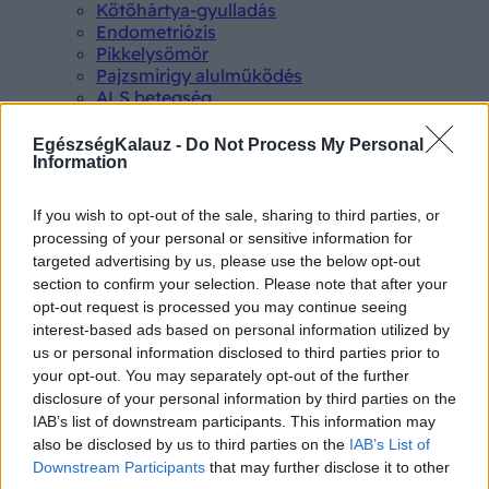
Kötőhártya-gyulladás
Endometriózis
Pikkelysömör
Pajzsmirigy alulműködés
ALS betegség
PCOS
Hisztamin intolerancia
EgészségKalauz -
Do Not Process My Personal
Crohn betegség
Information
Összes Betegségek A-Z
Tünet
If you wish to opt-out of the sale, sharing to third parties, or
Lepkehimlő tünetei
processing of your personal or sensitive information for
Szamárköhögés tünetei
targeted advertising by us, please use the below opt-out
Skarlát tünetei
section to confirm your selection. Please note that after your
Alacsony vérnyomás
opt-out request is processed you may continue seeing
Csalánkiütés
interest-based ads based on personal information utilized by
Magas vérnyomás
us or personal information disclosed to third parties prior to
ADHD tünetei
your opt-out. You may separately opt-out of the further
Magas koleszterin
disclosure of your personal information by third parties on the
Összes Tünet
IAB’s list of downstream participants. This information may
Vizsgálat
Kortizol szint
also be disclosed by us to third parties on the
IAB’s List of
CT-vizsgálat
Downstream Participants
that may further disclose it to other