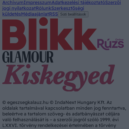
Archívum
Impresszum
Adatkezelési tájékoztató
Szerzői
jogi nyilatkozat
Rólunk
Szerkesztőségi
küldetés
Médiaajánlat
RSS
Süti beállítások
© egeszsegkalauz.hu © IndaNext Hungary Kft. Az
oldalak tartalmával kapcsolatban minden jog fenntartva,
beleértve a tartalom szöveg- és adatbányászat céljára
való felhasználását is – a szerzői jogról szóló 1999. évi
LXXVI. törvény rendelkezései értelmében a törvény