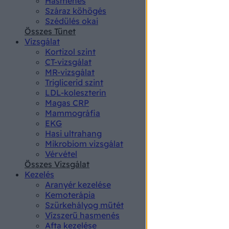
Hasmenés
authenti
Száraz köhögés
Szédülés okai
Összes Tünet
Vizsgálat
Kortizol szint
CT-vizsgálat
MR-vizsgálat
Triglicerid szint
LDL-koleszterin
Magas CRP
Mammográfia
EKG
Hasi ultrahang
Mikrobiom vizsgálat
Vérvétel
Összes Vizsgálat
Kezelés
Aranyér kezelése
Kemoterápia
Szürkehályog műtét
Vízszerű hasmenés
Afta kezelése