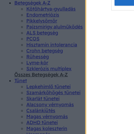
Opted 
Betegségek A-Z
Kötőhártya-gyulladás
Endometriózis
Google 
Pikkelysömör
Pajzsmirigy alulműködés
I want t
ALS betegség
web or d
PCOS
Hisztamin intolerancia
I want t
Crohn betegség
purpose
Rühesség
Lyme-kór
I want 
Szklerózis multiplex
Összes Betegségek A-Z
I want t
Tünet
web or d
Lepkehimlő tünetei
Szamárköhögés tünetei
I want t
Skarlát tünetei
or app.
Alacsony vérnyomás
Csalánkiütés
I want t
Magas vérnyomás
ADHD tünetei
Magas koleszterin
I want t