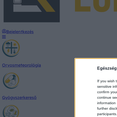
Bejelentkezés
Orvosmeteorológia
Egészség
If you wish 
sensitive in
confirm you
Gyógyszerkereső
continue se
information 
further disc
participants