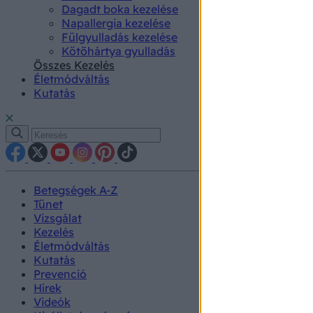
Dagadt boka kezelése
Napallergia kezelése
Fülgyulladás kezelése
Kötőhártya gyulladás
Összes Kezelés
Életmódváltás
Kutatás
Betegségek A-Z
Tünet
Vizsgálat
Kezelés
Életmódváltás
Kutatás
Prevenció
Hírek
Videók