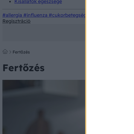
Kisállatok egészsége
#allergia
#influenza
#cukorbetegség
#orvosmeteorológi
Regisztráció
Fertőzés
Fertőzés