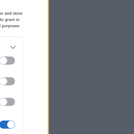
er and store
to grant or
ed purposes