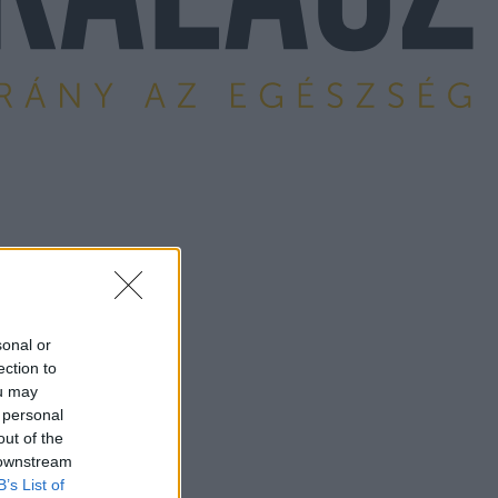
sonal or
ection to
ou may
 personal
out of the
 downstream
B’s List of