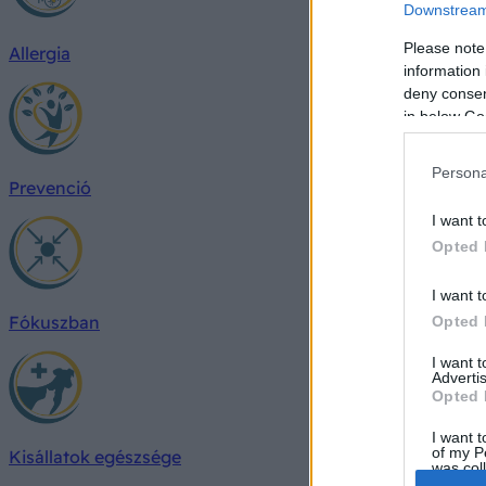
Downstream 
Please note
Allergia
information 
deny consent
in below Go
Persona
Prevenció
I want t
Opted 
I want t
Fókuszban
Opted 
I want 
Advertis
Opted 
I want t
of my P
Kisállatok egészsége
was col