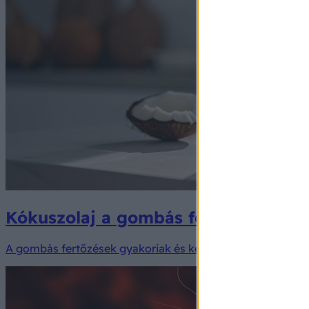
Kókuszolaj a gombás fertőzések ell
A gombás fertőzések gyakoriak és kellemetlenek, sokan né