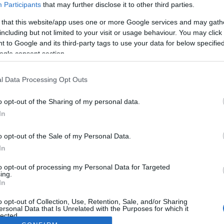
Participants
that may further disclose it to other third parties.
 that this website/app uses one or more Google services and may gath
including but not limited to your visit or usage behaviour. You may click 
 to Google and its third-party tags to use your data for below specifi
ogle consent section.
l Data Processing Opt Outs
o opt-out of the Sharing of my personal data.
In
o opt-out of the Sale of my Personal Data.
In
to opt-out of processing my Personal Data for Targeted
ing.
In
o opt-out of Collection, Use, Retention, Sale, and/or Sharing
ersonal Data that Is Unrelated with the Purposes for which it
lected.