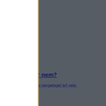
ajat, és mikor nem?
ük, pedig van, amikor rengeteget árt vele.