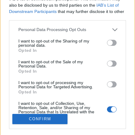
also be disclosed by us to third parties on the
IAB’s List of
#allergia
#influenza
#cukorbetegség
Downstream Participants
that may further disclose it to other
#orvosmeteorológia
#vérnyomás
#stroke
#rákbetegség
third parties.
#pajzsmirigy
#reflux
#ekcéma
#herpesz
Regisztráció
Please note that this website/app uses one or more Google
Personal Data Processing Opt Outs
services and may gather and store information including but
not limited to your visit or usage behaviour. You may click to
I want to opt-out of the Sharing of my
personal data.
grant or deny consent to Google and its third-party tags to
Opted In
use your data for below specified purposes in below Google
Fertőzés
consent section.
I want to opt-out of the Sale of my
Personal Data.
Fertőzés
Opted In
I want to opt-out of processing my
Personal Data for Targeted Advertising.
Opted In
I want to opt-out of Collection, Use,
Retention, Sale, and/or Sharing of my
Personal Data that Is Unrelated with the
Purposes for which it was collected.
CONFIRM
Opted Out
Google consents