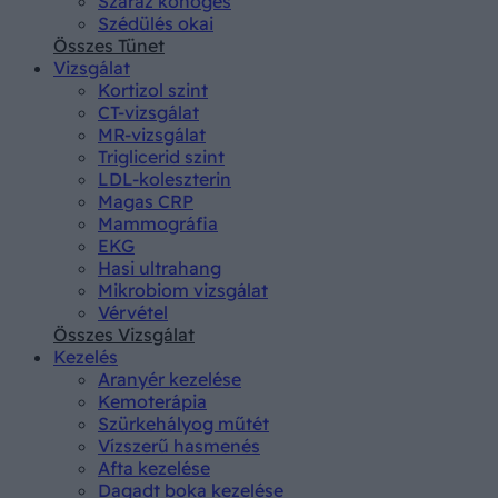
Száraz köhögés
Szédülés okai
Összes Tünet
Vizsgálat
Kortizol szint
CT-vizsgálat
MR-vizsgálat
Triglicerid szint
LDL-koleszterin
Magas CRP
Mammográfia
EKG
Hasi ultrahang
Mikrobiom vizsgálat
Vérvétel
Összes Vizsgálat
Kezelés
Aranyér kezelése
Kemoterápia
Szürkehályog műtét
Vízszerű hasmenés
Afta kezelése
Dagadt boka kezelése