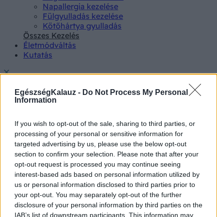
Napallergia kezelése
Fülgyulladás kezelése
Kötőhártya gyulladás
Összes Kezelés
Életmódváltás
Kutatás
EgészségKalauz -
Do Not Process My Personal
Information
Betegségek A-Z
If you wish to opt-out of the sale, sharing to third parties, or
Tünet
processing of your personal or sensitive information for
Vizsgálat
targeted advertising by us, please use the below opt-out
Kezelés
section to confirm your selection. Please note that after your
Életmódváltás
opt-out request is processed you may continue seeing
Kutatás
interest-based ads based on personal information utilized by
Prevenció
us or personal information disclosed to third parties prior to
Hírek
your opt-out. You may separately opt-out of the further
Videók
disclosure of your personal information by third parties on the
Kisállatok egészsége
IAB’s list of downstream participants. This information may