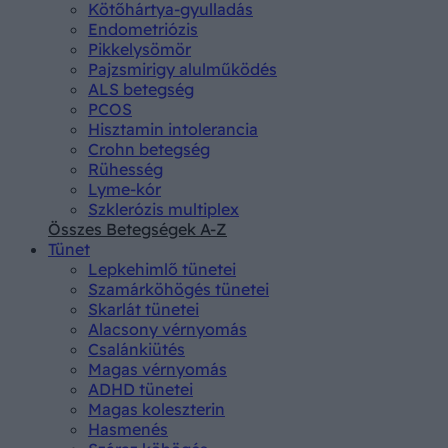
Kötőhártya-gyulladás
Endometriózis
Pikkelysömör
Pajzsmirigy alulműködés
ALS betegség
PCOS
Hisztamin intolerancia
Crohn betegség
Rühesség
Lyme-kór
Szklerózis multiplex
Összes Betegségek A-Z
Tünet
Lepkehimlő tünetei
Szamárköhögés tünetei
Skarlát tünetei
Alacsony vérnyomás
Csalánkiütés
Magas vérnyomás
ADHD tünetei
Magas koleszterin
Hasmenés