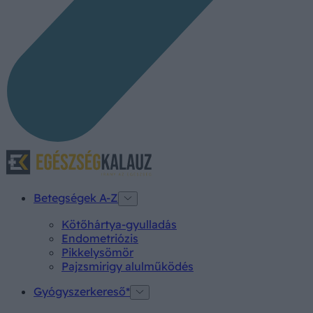
Betegségek A-Z
Kötőhártya-gyulladás
Endometriózis
Pikkelysömör
Pajzsmirigy alulműködés
Gyógyszerkereső*