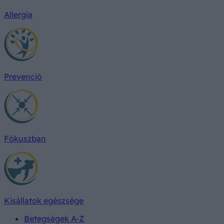
Allergia
Prevenció
Fókuszban
Kisállatok egészsége
Betegségek A-Z