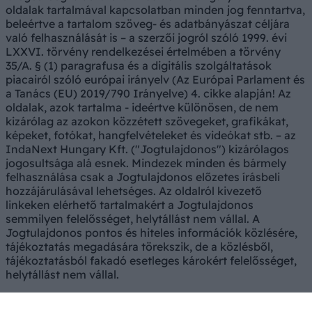
oldalak tartalmával kapcsolatban minden jog fenntartva,
beleértve a tartalom szöveg- és adatbányászat céljára
való felhasználását is – a szerzői jogról szóló 1999. évi
LXXVI. törvény rendelkezései értelmében a törvény
35/A. § (1) paragrafusa és a digitális szolgáltatások
piacairól szóló európai irányelv (Az Európai Parlament és
a Tanács (EU) 2019/790 Irányelve) 4. cikke alapján! Az
oldalak, azok tartalma - ideértve különösen, de nem
kizárólag az azokon közzétett szövegeket, grafikákat,
képeket, fotókat, hangfelvételeket és videókat stb. – az
IndaNext Hungary Kft. ("Jogtulajdonos") kizárólagos
jogosultsága alá esnek. Mindezek minden és bármely
felhasználása csak a Jogtulajdonos előzetes írásbeli
hozzájárulásával lehetséges. Az oldalról kivezető
linkeken elérhető tartalmakért a Jogtulajdonos
semmilyen felelősséget, helytállást nem vállal. A
Jogtulajdonos pontos és hiteles információk közlésére,
tájékoztatás megadására törekszik, de a közlésből,
tájékoztatásból fakadó esetleges károkért felelősséget,
helytállást nem vállal.