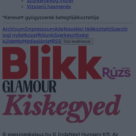
Szürkehályog műtét
Vízszerű hasmenés
*Keresett gyógyszerek betegtájékoztatója
Archívum
Impresszum
Adatkezelési tájékoztató
Szerzői
jogi nyilatkozat
Rólunk
Szerkesztőségi
küldetés
Médiaajánlat
RSS
Süti beállítások
© egeszsegkalauz.hu © IndaNext Hungary Kft. Az