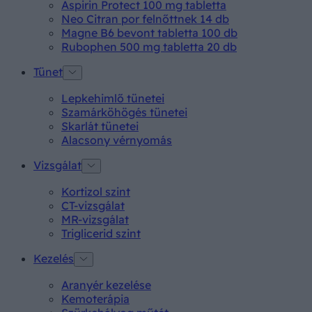
Aspirin Protect 100 mg tabletta
Neo Citran por felnőttnek 14 db
Magne B6 bevont tabletta 100 db
Rubophen 500 mg tabletta 20 db
Tünet
Lepkehimlő tünetei
Szamárköhögés tünetei
Skarlát tünetei
Alacsony vérnyomás
Vizsgálat
Kortizol szint
CT-vizsgálat
MR-vizsgálat
Triglicerid szint
Kezelés
Aranyér kezelése
Kemoterápia