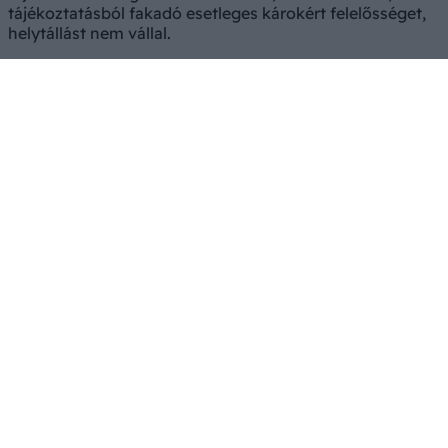
tájékoztatásból fakadó esetleges károkért felelősséget,
helytállást nem vállal.