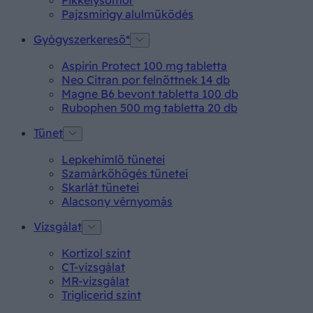
Pajzsmirigy alulműködés
Gyógyszerkereső*
Aspirin Protect 100 mg tabletta
Neo Citran por felnőttnek 14 db
Magne B6 bevont tabletta 100 db
Rubophen 500 mg tabletta 20 db
Tünet
Lepkehimlő tünetei
Szamárköhögés tünetei
Skarlát tünetei
Alacsony vérnyomás
Vizsgálat
Kortizol szint
CT-vizsgálat
MR-vizsgálat
Triglicerid szint