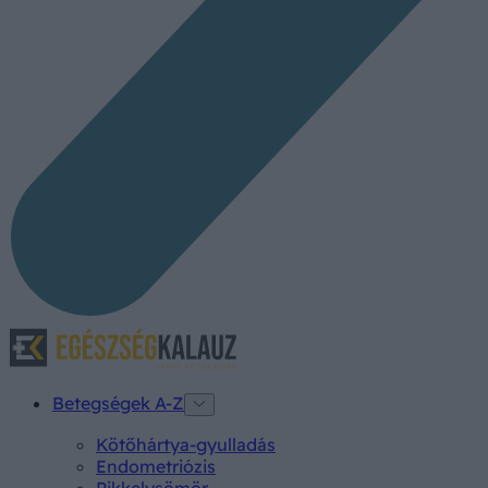
Betegségek A-Z
Kötőhártya-gyulladás
Endometriózis
Pikkelysömör