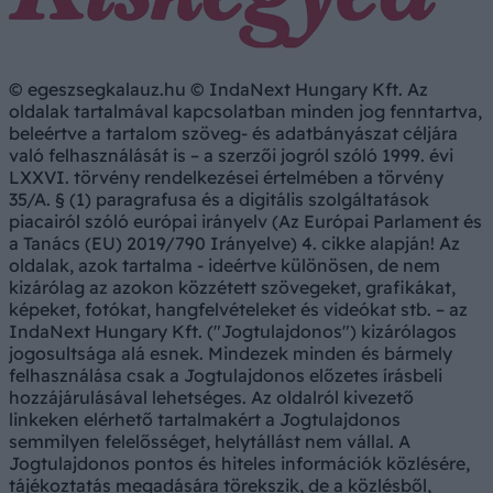
© egeszsegkalauz.hu © IndaNext Hungary Kft. Az
oldalak tartalmával kapcsolatban minden jog fenntartva,
beleértve a tartalom szöveg- és adatbányászat céljára
való felhasználását is – a szerzői jogról szóló 1999. évi
LXXVI. törvény rendelkezései értelmében a törvény
35/A. § (1) paragrafusa és a digitális szolgáltatások
piacairól szóló európai irányelv (Az Európai Parlament és
a Tanács (EU) 2019/790 Irányelve) 4. cikke alapján! Az
oldalak, azok tartalma - ideértve különösen, de nem
kizárólag az azokon közzétett szövegeket, grafikákat,
képeket, fotókat, hangfelvételeket és videókat stb. – az
IndaNext Hungary Kft. ("Jogtulajdonos") kizárólagos
jogosultsága alá esnek. Mindezek minden és bármely
felhasználása csak a Jogtulajdonos előzetes írásbeli
hozzájárulásával lehetséges. Az oldalról kivezető
linkeken elérhető tartalmakért a Jogtulajdonos
semmilyen felelősséget, helytállást nem vállal. A
Jogtulajdonos pontos és hiteles információk közlésére,
tájékoztatás megadására törekszik, de a közlésből,