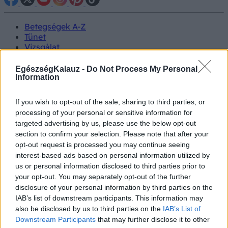
Betegségek A-Z
Tünet
Vizsgálat
Kezelés
Életmódváltás
EgészségKalauz -
Do Not Process My Personal
Kutatás
Information
Prevenció
Hírek
If you wish to opt-out of the sale, sharing to third parties, or
Videók
processing of your personal or sensitive information for
Kisállatok egészsége
targeted advertising by us, please use the below opt-out
section to confirm your selection. Please note that after your
#allergia
#influenza
#cukorbetegség
opt-out request is processed you may continue seeing
#orvosmeteorológia
#vérnyomás
#stroke
#rákbetegség
interest-based ads based on personal information utilized by
#pajzsmirigy
#reflux
#ekcéma
#herpesz
us or personal information disclosed to third parties prior to
Regisztráció
your opt-out. You may separately opt-out of the further
disclosure of your personal information by third parties on the
IAB’s list of downstream participants. This information may
also be disclosed by us to third parties on the
IAB’s List of
Downstream Participants
that may further disclose it to other
Fogászat