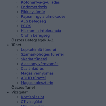
Kötőhártya-gyulladás
Endometriózis
Pikkelysömör
Pajzsmirigy alulműködés
ALS betegség
PCOS
Hisztamin intolerancia
Crohn betegség
Összes Betegségek A-Z
Tünet
Lepkehimlő tünetei
Szamárköhögés tünetei
Skarlát tünetei
Alacsony vérnyomás
Csalánkiütés
Magas vérnyomás
ADHD tünetei
Magas koleszterin
Összes Tünet
Vizsgálat
Kortizol szint
CT-vizsgálat