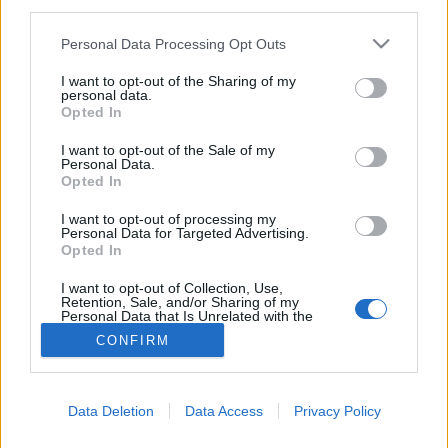
third parties.
Fogászat
Please note that this website/app uses one or more Google
Personal Data Processing Opt Outs
services and may gather and store information including but
not limited to your visit or usage behaviour. You may click to
I want to opt-out of the Sharing of my
personal data.
grant or deny consent to Google and its third-party tags to
Opted In
use your data for below specified purposes in below Google
consent section.
I want to opt-out of the Sale of my
Personal Data.
Opted In
I want to opt-out of processing my
Personal Data for Targeted Advertising.
Opted In
I want to opt-out of Collection, Use,
Retention, Sale, and/or Sharing of my
Personal Data that Is Unrelated with the
Purposes for which it was collected.
CONFIRM
Opted Out
Google consents
Data Deletion
Data Access
Privacy Policy
I want to allow Google to enable storage
related to advertising like cookies on web or