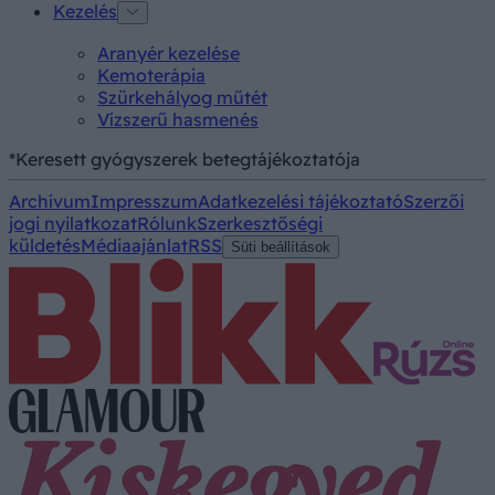
Kezelés
Aranyér kezelése
Kemoterápia
Szürkehályog műtét
Vízszerű hasmenés
*Keresett gyógyszerek betegtájékoztatója
Archívum
Impresszum
Adatkezelési tájékoztató
Szerzői
jogi nyilatkozat
Rólunk
Szerkesztőségi
küldetés
Médiaajánlat
RSS
Süti beállítások