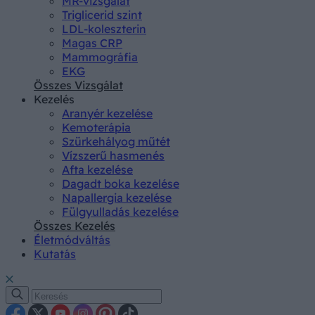
MR-vizsgálat
Triglicerid szint
LDL-koleszterin
Magas CRP
Mammográfia
EKG
Összes Vizsgálat
Kezelés
Aranyér kezelése
Kemoterápia
Szürkehályog műtét
Vízszerű hasmenés
Afta kezelése
Dagadt boka kezelése
Napallergia kezelése
Fülgyulladás kezelése
Összes Kezelés
Életmódváltás
Kutatás