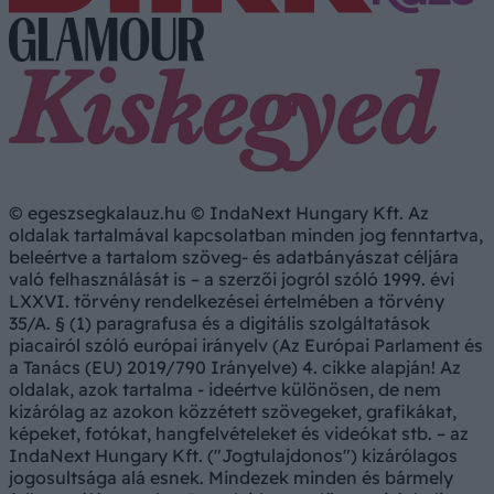
© egeszsegkalauz.hu © IndaNext Hungary Kft. Az
oldalak tartalmával kapcsolatban minden jog fenntartva,
beleértve a tartalom szöveg- és adatbányászat céljára
való felhasználását is – a szerzői jogról szóló 1999. évi
LXXVI. törvény rendelkezései értelmében a törvény
35/A. § (1) paragrafusa és a digitális szolgáltatások
piacairól szóló európai irányelv (Az Európai Parlament és
a Tanács (EU) 2019/790 Irányelve) 4. cikke alapján! Az
oldalak, azok tartalma - ideértve különösen, de nem
kizárólag az azokon közzétett szövegeket, grafikákat,
képeket, fotókat, hangfelvételeket és videókat stb. – az
IndaNext Hungary Kft. ("Jogtulajdonos") kizárólagos
jogosultsága alá esnek. Mindezek minden és bármely