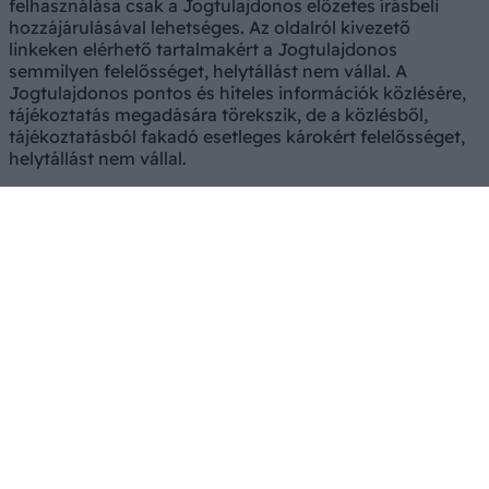
felhasználása csak a Jogtulajdonos előzetes írásbeli
hozzájárulásával lehetséges. Az oldalról kivezető
linkeken elérhető tartalmakért a Jogtulajdonos
semmilyen felelősséget, helytállást nem vállal. A
Jogtulajdonos pontos és hiteles információk közlésére,
tájékoztatás megadására törekszik, de a közlésből,
tájékoztatásból fakadó esetleges károkért felelősséget,
helytállást nem vállal.