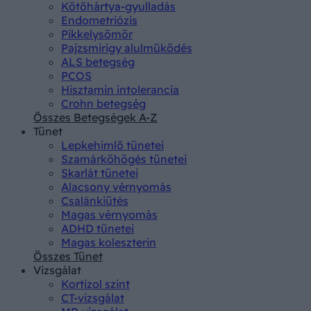
Kötőhártya-gyulladás
Endometriózis
Pikkelysömör
Pajzsmirigy alulműködés
ALS betegség
PCOS
Hisztamin intolerancia
Crohn betegség
Összes Betegségek A-Z
Tünet
Lepkehimlő tünetei
Szamárköhögés tünetei
Skarlát tünetei
Alacsony vérnyomás
Csalánkiütés
Magas vérnyomás
ADHD tünetei
Magas koleszterin
Összes Tünet
Vizsgálat
Kortizol szint
CT-vizsgálat