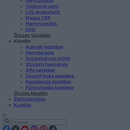
MR-vizsgálat
Triglicerid szint
LDL-koleszterin
Magas CRP
Mammográfia
EKG
Összes Vizsgálat
Kezelés
Aranyér kezelése
Kemoterápia
Szürkehályog műtét
Vízszerű hasmenés
Afta kezelése
Dagadt boka kezelése
Napallergia kezelése
Fülgyulladás kezelése
Összes Kezelés
Életmódváltás
Kutatás