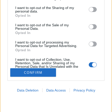
services and may gather and store information including but
not limited to your visit or usage behaviour. You may click to
I want to opt-out of the Sharing of my
Fogászati betegségek
personal data.
grant or deny consent to Google and its third-party tags to
Opted In
use your data for below specified purposes in below Google
consent section.
I want to opt-out of the Sale of my
Personal Data.
Opted In
I want to opt-out of processing my
Personal Data for Targeted Advertising.
Opted In
I want to opt-out of Collection, Use,
Retention, Sale, and/or Sharing of my
Personal Data that Is Unrelated with the
Purposes for which it was collected.
CONFIRM
Opted Out
Google consents
Data Deletion
Data Access
Privacy Policy
I want to allow Google to enable storage
related to advertising like cookies on web or
device identifiers in apps.