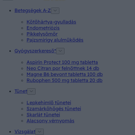
Betegségek A-Z
Kötőhártya-gyulladás
Endometriózis
Pikkelysömör
Pajzsmirigy alulműködés
Gyógyszerkereső*
Aspirin Protect 100 mg tabletta
Neo Citran por felnőttnek 14 db
Magne B6 bevont tabletta 100 db
Rubophen 500 mg tabletta 20 db
Tünet
Lepkehimlő tünetei
Szamárköhögés tünetei
Skarlát tünetei
Alacsony vérnyomás
Vizsgálat