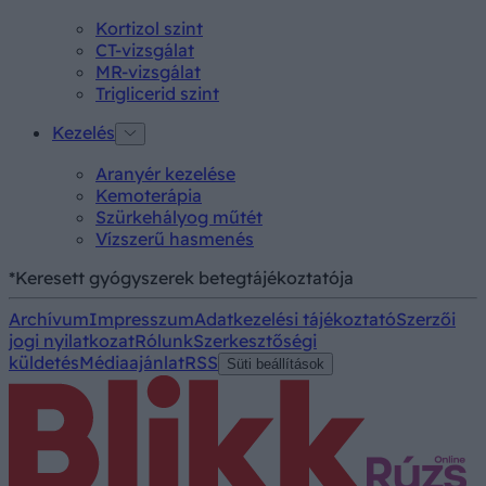
Kortizol szint
CT-vizsgálat
MR-vizsgálat
Triglicerid szint
Kezelés
Aranyér kezelése
Kemoterápia
Szürkehályog műtét
Vízszerű hasmenés
*Keresett gyógyszerek betegtájékoztatója
Archívum
Impresszum
Adatkezelési tájékoztató
Szerzői
jogi nyilatkozat
Rólunk
Szerkesztőségi
küldetés
Médiaajánlat
RSS
Süti beállítások