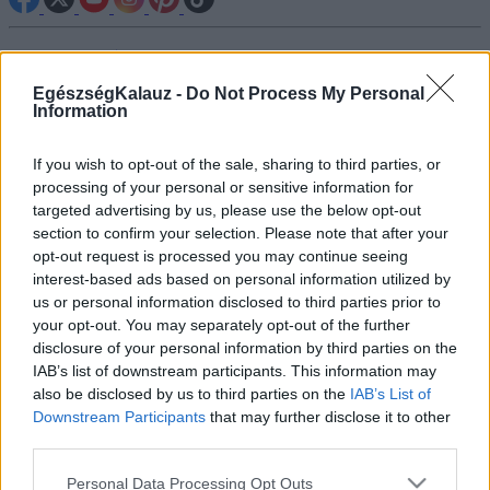
Betegségek A-Z
Tünet
EgészségKalauz -
Do Not Process My Personal
Vizsgálat
Information
Kezelés
Életmódváltás
Kutatás
If you wish to opt-out of the sale, sharing to third parties, or
Prevenció
processing of your personal or sensitive information for
Hírek
targeted advertising by us, please use the below opt-out
Videók
section to confirm your selection. Please note that after your
Kisállatok egészsége
opt-out request is processed you may continue seeing
interest-based ads based on personal information utilized by
#allergia
#influenza
#cukorbetegség
us or personal information disclosed to third parties prior to
#orvosmeteorológia
#vérnyomás
#stroke
#rákbetegség
your opt-out. You may separately opt-out of the further
#pajzsmirigy
#reflux
#ekcéma
#herpesz
disclosure of your personal information by third parties on the
Regisztráció
IAB’s list of downstream participants. This information may
also be disclosed by us to third parties on the
IAB’s List of
Downstream Participants
that may further disclose it to other
third parties.
Please note that this website/app uses one or more Google
Fogászati betegségek
Personal Data Processing Opt Outs