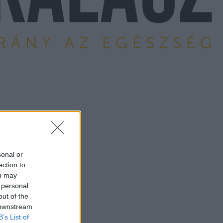
sonal or
ection to
ou may
 personal
out of the
 downstream
B’s List of