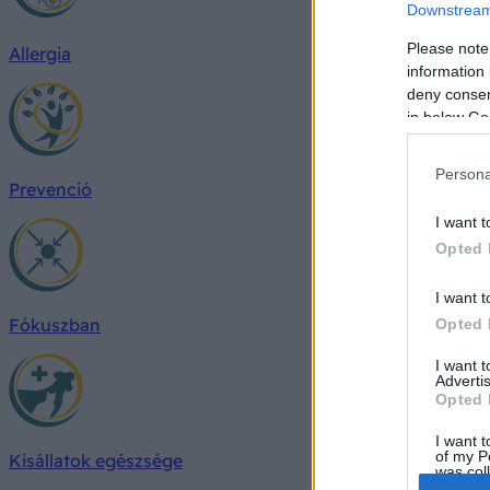
Downstream 
Please note
Allergia
information 
deny consent
in below Go
Persona
Prevenció
I want t
Opted 
I want t
Fókuszban
Opted 
I want 
Advertis
Opted 
I want t
of my P
Kisállatok egészsége
was col