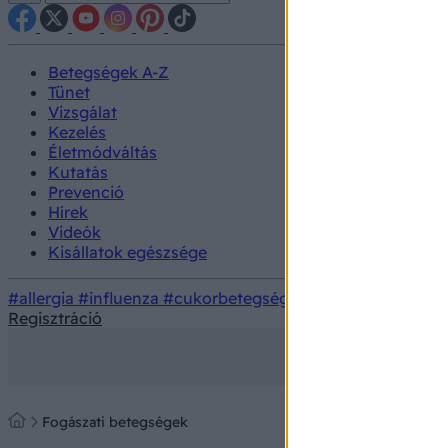
Betegségek A-Z
Tünet
Vizsgálat
Kezelés
Életmódváltás
Kutatás
Prevenció
Hírek
Videók
Kisállatok egészsége
#allergia
#influenza
#cukorbetegség
#orvosmeteorológi
Regisztráció
Fogászati betegségek