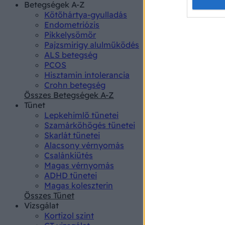
Opted 
Betegségek A-Z
Kötőhártya-gyulladás
Endometriózis
Google 
Pikkelysömör
Pajzsmirigy alulműködés
I want t
ALS betegség
web or d
PCOS
Hisztamin intolerancia
I want t
Crohn betegség
purpose
Összes Betegségek A-Z
Tünet
I want 
Lepkehimlő tünetei
Szamárköhögés tünetei
I want t
Skarlát tünetei
web or d
Alacsony vérnyomás
Csalánkiütés
I want t
Magas vérnyomás
or app.
ADHD tünetei
Magas koleszterin
I want t
Összes Tünet
Vizsgálat
Kortizol szint
I want t