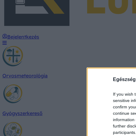
Bejelentkezés
Orvosmeteorológia
Egészség
If you wish 
sensitive in
confirm you
Gyógyszerkereső
continue se
information 
further disc
participants