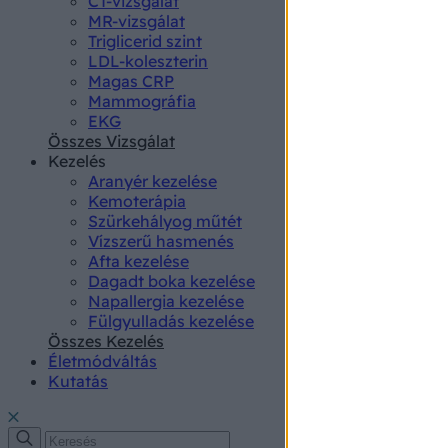
CT-vizsgálat
authenti
MR-vizsgálat
Triglicerid szint
LDL-koleszterin
Magas CRP
Mammográfia
EKG
Összes Vizsgálat
Kezelés
Aranyér kezelése
Kemoterápia
Szürkehályog műtét
Vízszerű hasmenés
Afta kezelése
Dagadt boka kezelése
Napallergia kezelése
Fülgyulladás kezelése
Összes Kezelés
Életmódváltás
Kutatás