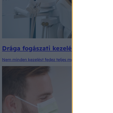
Drága fogászati kezelések: megoldá
Nem minden kezelést fedez teljes mértékben az állam, és ne