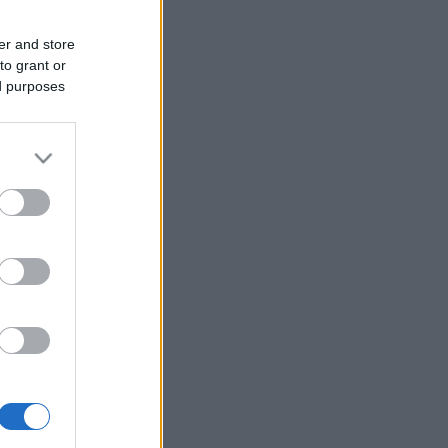
er and store
to grant or
ed purposes