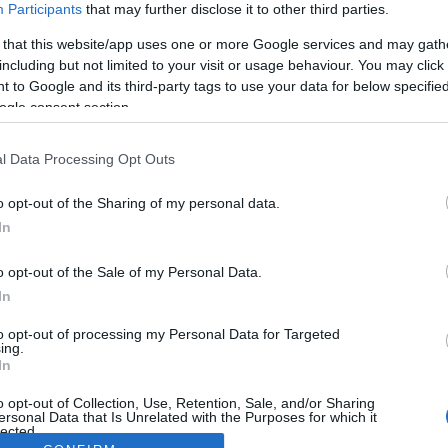
Participants
that may further disclose it to other third parties.
 that this website/app uses one or more Google services and may gath
including but not limited to your visit or usage behaviour. You may click 
 to Google and its third-party tags to use your data for below specifi
ogle consent section.
l Data Processing Opt Outs
o opt-out of the Sharing of my personal data.
In
o opt-out of the Sale of my Personal Data.
In
to opt-out of processing my Personal Data for Targeted
ing.
In
o opt-out of Collection, Use, Retention, Sale, and/or Sharing
ersonal Data that Is Unrelated with the Purposes for which it
lected.