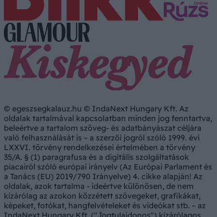
© egeszsegkalauz.hu © IndaNext Hungary Kft. Az
oldalak tartalmával kapcsolatban minden jog fenntartva,
beleértve a tartalom szöveg- és adatbányászat céljára
való felhasználását is – a szerzői jogról szóló 1999. évi
LXXVI. törvény rendelkezései értelmében a törvény
35/A. § (1) paragrafusa és a digitális szolgáltatások
piacairól szóló európai irányelv (Az Európai Parlament és
a Tanács (EU) 2019/790 Irányelve) 4. cikke alapján! Az
oldalak, azok tartalma - ideértve különösen, de nem
kizárólag az azokon közzétett szövegeket, grafikákat,
képeket, fotókat, hangfelvételeket és videókat stb. – az
IndaNext Hungary Kft. ("Jogtulajdonos") kizárólagos