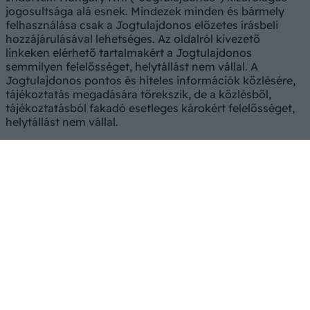
jogosultsága alá esnek. Mindezek minden és bármely
felhasználása csak a Jogtulajdonos előzetes írásbeli
hozzájárulásával lehetséges. Az oldalról kivezető
linkeken elérhető tartalmakért a Jogtulajdonos
semmilyen felelősséget, helytállást nem vállal. A
Jogtulajdonos pontos és hiteles információk közlésére,
tájékoztatás megadására törekszik, de a közlésből,
tájékoztatásból fakadó esetleges károkért felelősséget,
helytállást nem vállal.