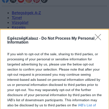
Betegségek A-Z
Tünet
Vizsgálat
Kezelés
Életmódváltás
Kutatás
EgészségKalauz -
Do Not Process My Personal
Prevenció
Information
Hírek
Videók
If you wish to opt-out of the sale, sharing to third parties, or
Kisállatok egészsége
processing of your personal or sensitive information for
targeted advertising by us, please use the below opt-out
#allergia
#influenza
#cukorbetegség
section to confirm your selection. Please note that after your
#orvosmeteorológia
#vérnyomás
#stroke
#rákbetegség
opt-out request is processed you may continue seeing
#pajzsmirigy
#reflux
#ekcéma
#herpesz
interest-based ads based on personal information utilized by
Regisztráció
us or personal information disclosed to third parties prior to
your opt-out. You may separately opt-out of the further
disclosure of your personal information by third parties on the
IAB’s list of downstream participants. This information may
also be disclosed by us to third parties on the
IAB’s List of
Fokhagyma