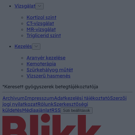
Vizsgálat
Kortizol szint
CT-vizsgálat
MR-vizsgálat
Triglicerid szint
Kezelés
Aranyér kezelése
Kemoterápia
Szürkehályog műtét
Vízszerű hasmenés
*Keresett gyógyszerek betegtájékoztatója
Archívum
Impresszum
Adatkezelési tájékoztató
Szerzői
jogi nyilatkozat
Rólunk
Szerkesztőségi
küldetés
Médiaajánlat
RSS
Süti beállítások