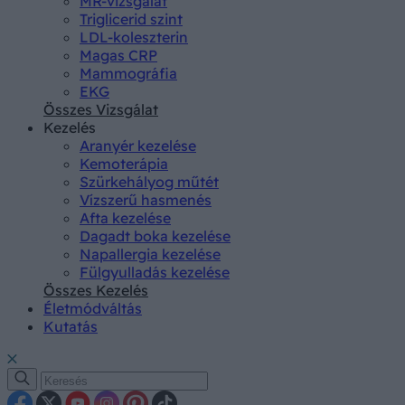
MR-vizsgálat
Triglicerid szint
LDL-koleszterin
Magas CRP
Mammográfia
EKG
Összes Vizsgálat
Kezelés
Aranyér kezelése
Kemoterápia
Szürkehályog műtét
Vízszerű hasmenés
Afta kezelése
Dagadt boka kezelése
Napallergia kezelése
Fülgyulladás kezelése
Összes Kezelés
Életmódváltás
Kutatás