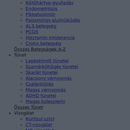
Kötőhártya-gyulladás
Endometriózis
Pikkelysömör
Pajzsmirigy alulműködés
ALS betegség
PCOS
Hisztamin intolerancia
Crohn betegség
Összes Betegségek A-Z
Tünet
Lepkehimlő tünetei
Szamárköhögés tünetei
Skarlát tünetei
Alacsony vérnyomás
Csalánkiütés
Magas vérnyomás
ADHD tünetei
Magas koleszterin
Összes Tünet
Vizsgálat
Kortizol szint
CT-vizsgálat