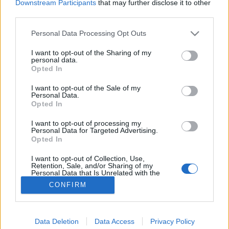
Downstream Participants
that may further disclose it to other
third parties.
Fokhagyma
Please note that this website/app uses one or more Google
Personal Data Processing Opt Outs
services and may gather and store information including but
not limited to your visit or usage behaviour. You may click to
I want to opt-out of the Sharing of my
personal data.
grant or deny consent to Google and its third-party tags to
Opted In
use your data for below specified purposes in below Google
consent section.
I want to opt-out of the Sale of my
Personal Data.
Opted In
I want to opt-out of processing my
Personal Data for Targeted Advertising.
Opted In
I want to opt-out of Collection, Use,
Retention, Sale, and/or Sharing of my
Personal Data that Is Unrelated with the
Purposes for which it was collected.
CONFIRM
Opted Out
Google consents
Data Deletion
Data Access
Privacy Policy
I want to allow Google to enable storage