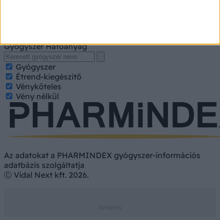
A kereséshez írja be a gyógyszer, gyógykészítmény
nevét, hatóanyagát. Kategorizált találatokért jelölje be a
keresett tulajdonságokat.
Gyógyszer
Hatóanyag
Gyógyszer
Étrend-kiegészítő
Vényköteles
Vény nélkül
Az adatokat a PHARMINDEX gyógyszer-információs
adatbázis szolgáltatja
Ⓒ Vidal Next kft. 2026.