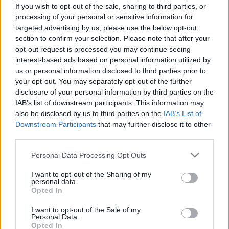
kicsírázik - ki kell dobni, vagy meg
If you wish to opt-out of the sale, sharing to third parties, or
processing of your personal or sensitive information for
lehet enni?
targeted advertising by us, please use the below opt-out
section to confirm your selection. Please note that after your
opt-out request is processed you may continue seeing
interest-based ads based on personal information utilized by
us or personal information disclosed to third parties prior to
your opt-out. You may separately opt-out of the further
disclosure of your personal information by third parties on the
IAB’s list of downstream participants. This information may
also be disclosed by us to third parties on the
IAB’s List of
Downstream Participants
that may further disclose it to other
third parties.
Please note that this website/app uses one or more Google
Personal Data Processing Opt Outs
services and may gather and store information including but
not limited to your visit or usage behaviour. You may click to
I want to opt-out of the Sharing of my
personal data.
grant or deny consent to Google and its third-party tags to
Opted In
use your data for below specified purposes in below Google
consent section.
I want to opt-out of the Sale of my
Personal Data.
Opted In