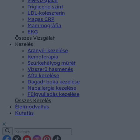
MR-vizsgálat
Triglicerid szint
LDL-koleszterin
Magas CRP
Mammográfia
EKG
Összes Vizsgálat
Kezelés
Aranyér kezelése
Kemoterápia
Szürkehályog műtét
Vízszerű hasmenés
Afta kezelése
Dagadt boka kezelése
Napallergia kezelése
Fülgyulladás kezelése
Összes Kezelés
Életmódváltás
Kutatás