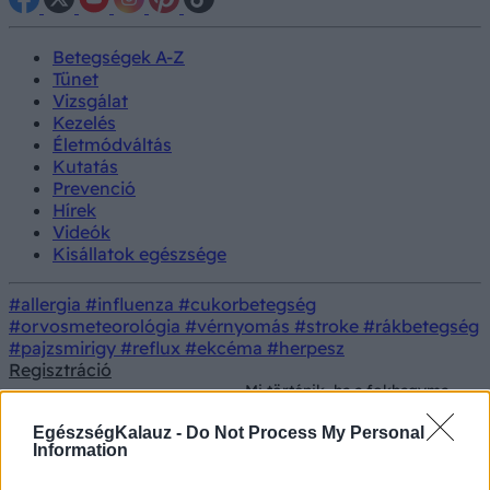
Betegségek A-Z
Tünet
Vizsgálat
Kezelés
Életmódváltás
Kutatás
Prevenció
Hírek
Videók
Kisállatok egészsége
#allergia
#influenza
#cukorbetegség
#orvosmeteorológia
#vérnyomás
#stroke
#rákbetegség
#pajzsmirigy
#reflux
#ekcéma
#herpesz
Regisztráció
Mi történik, ha a fokhagyma
Konyhai
Prevenció
kicsírázik - ki kell dobni,
alapanyagok
vagy meg lehet enni?
EgészségKalauz -
Do Not Process My Personal
Information
Mi történik, ha a fokhagyma