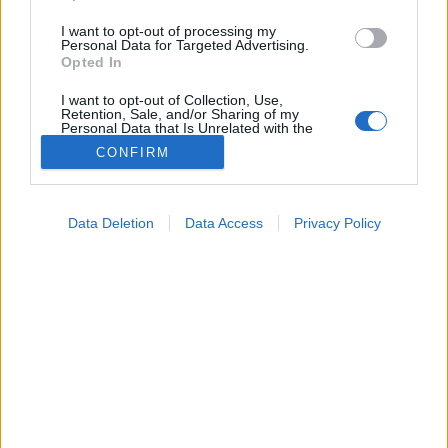
I want to opt-out of processing my
Personal Data for Targeted Advertising.
Opted In
I want to opt-out of Collection, Use,
Retention, Sale, and/or Sharing of my
Personal Data that Is Unrelated with the
Purposes for which it was collected.
CONFIRM
Opted Out
Google consents
Konyhai alapanyagok
Data Deletion
Data Access
Privacy Policy
2026. március 05. 10:34
I want to allow Google to enable storage
Megosztás
Küldés
Küldés Messengeren
related to advertising like cookies on web or
device identifiers in apps.
PTA
I want to allow my user data to be sent to
szerző
Google for online advertising purposes.
I want to allow Google to send me
personalized advertising.
Bizonyos jelek már romlásra utalnak, ilyenkor már ne
egye meg, mert a romlott élelmiszer fogyasztása
I want to allow Google to enable storage