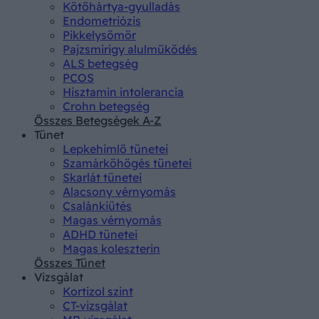
Kötőhártya-gyulladás
Endometriózis
Pikkelysömör
Pajzsmirigy alulműködés
ALS betegség
PCOS
Hisztamin intolerancia
Crohn betegség
Összes Betegségek A-Z
Tünet
Lepkehimlő tünetei
Szamárköhögés tünetei
Skarlát tünetei
Alacsony vérnyomás
Csalánkiütés
Magas vérnyomás
ADHD tünetei
Magas koleszterin
Összes Tünet
Vizsgálat
Kortizol szint
CT-vizsgálat