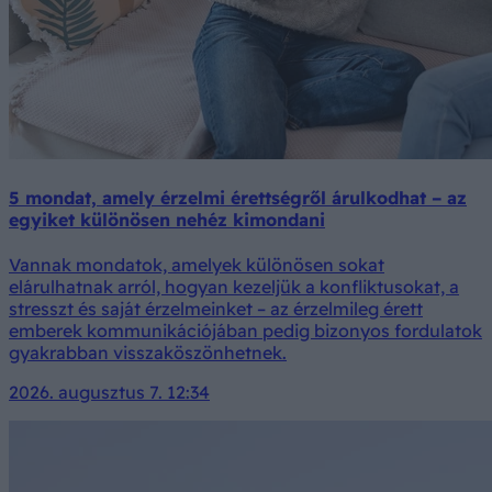
5 mondat, amely érzelmi érettségről árulkodhat – az
egyiket különösen nehéz kimondani
Vannak mondatok, amelyek különösen sokat
elárulhatnak arról, hogyan kezeljük a konfliktusokat, a
stresszt és saját érzelmeinket – az érzelmileg érett
emberek kommunikációjában pedig bizonyos fordulatok
gyakrabban visszaköszönhetnek.
2026. augusztus 7. 12:34