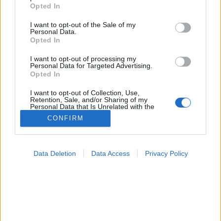
MR-vizsgálat
grant or deny consent to Google and its third-party tags to
Opted In
Triglicerid szint
use your data for below specified purposes in below Google
LDL-koleszterin
consent section.
I want to opt-out of the Sale of my
Magas CRP
Personal Data.
Mammográfia
Opted In
EKG
Összes Vizsgálat
I want to opt-out of processing my
Personal Data for Targeted Advertising.
Kezelés
Opted In
Aranyér kezelése
Kemoterápia
I want to opt-out of Collection, Use,
Szürkehályog műtét
Retention, Sale, and/or Sharing of my
Personal Data that Is Unrelated with the
Vízszerű hasmenés
Purposes for which it was collected.
Afta kezelése
CONFIRM
Opted Out
Dagadt boka kezelése
Napallergia kezelése
Google consents
Fülgyulladás kezelése
Data Deletion
Data Access
Privacy Policy
Összes Kezelés
I want to allow Google to enable storage
Életmódváltás
related to advertising like cookies on web or
Kutatás
device identifiers in apps.
I want to allow my user data to be sent to
Google for online advertising purposes.