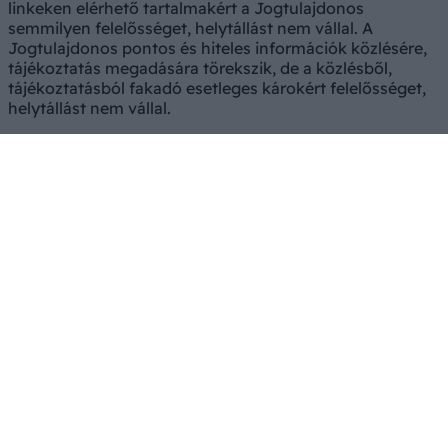
linkeken elérhető tartalmakért a Jogtulajdonos
semmilyen felelősséget, helytállást nem vállal. A
Jogtulajdonos pontos és hiteles információk közlésére,
tájékoztatás megadására törekszik, de a közlésből,
tájékoztatásból fakadó esetleges károkért felelősséget,
helytállást nem vállal.