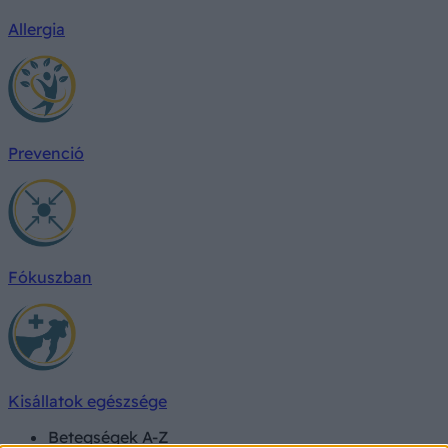
Allergia
Prevenció
Fókuszban
Kisállatok egészsége
Betegségek A-Z