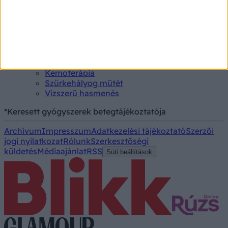
CT-vizsgálat
MR-vizsgálat
Triglicerid szint
Kezelés
Aranyér kezelése
Kemoterápia
Szürkehályog műtét
Vízszerű hasmenés
*Keresett gyógyszerek betegtájékoztatója
Archívum
Impresszum
Adatkezelési tájékoztató
Szerzői
jogi nyilatkozat
Rólunk
Szerkesztőségi
küldetés
Médiaajánlat
RSS
Süti beállítások