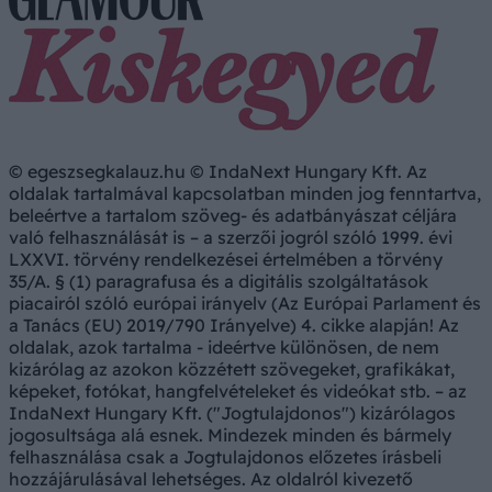
© egeszsegkalauz.hu © IndaNext Hungary Kft. Az
oldalak tartalmával kapcsolatban minden jog fenntartva,
beleértve a tartalom szöveg- és adatbányászat céljára
való felhasználását is – a szerzői jogról szóló 1999. évi
LXXVI. törvény rendelkezései értelmében a törvény
35/A. § (1) paragrafusa és a digitális szolgáltatások
piacairól szóló európai irányelv (Az Európai Parlament és
a Tanács (EU) 2019/790 Irányelve) 4. cikke alapján! Az
oldalak, azok tartalma - ideértve különösen, de nem
kizárólag az azokon közzétett szövegeket, grafikákat,
képeket, fotókat, hangfelvételeket és videókat stb. – az
IndaNext Hungary Kft. ("Jogtulajdonos") kizárólagos
jogosultsága alá esnek. Mindezek minden és bármely
felhasználása csak a Jogtulajdonos előzetes írásbeli
hozzájárulásával lehetséges. Az oldalról kivezető