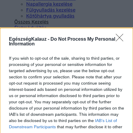
Napallergia kezelése
Fülgyulladás kezelése
Kötőhártya gyulladás
Összes Kezelés
Életmódváltás
Kutatás
EgészségKalauz -
Do Not Process My Personal
Information
If you wish to opt-out of the sale, sharing to third parties, or
processing of your personal or sensitive information for
targeted advertising by us, please use the below opt-out
Betegségek A-Z
section to confirm your selection. Please note that after your
Tünet
opt-out request is processed you may continue seeing
Vizsgálat
interest-based ads based on personal information utilized by
Kezelés
us or personal information disclosed to third parties prior to
Életmódváltás
your opt-out. You may separately opt-out of the further
Kutatás
disclosure of your personal information by third parties on the
Prevenció
IAB’s list of downstream participants. This information may
Hírek
also be disclosed by us to third parties on the
IAB’s List of
Videók
Downstream Participants
that may further disclose it to other
Kisállatok egészsége
third parties.