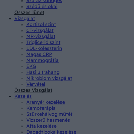
Száraz köhögés
Szédülés okai
Összes Tünet
Vizsgálat
Kortizol szint
CT-vizsgálat
MR-vizsgálat
Triglicerid szint
LDL-koleszterin
Magas CRP
Mammográfia
EKG
Hasi ultrahang
Mikrobiom vizsgálat
Vérvétel
Összes Vizsgálat
Kezelés
Aranyér kezelése
Kemoterápia
Szürkehályog műtét
Vízszerű hasmenés
Afta kezelése
Dagadt boka kezelése