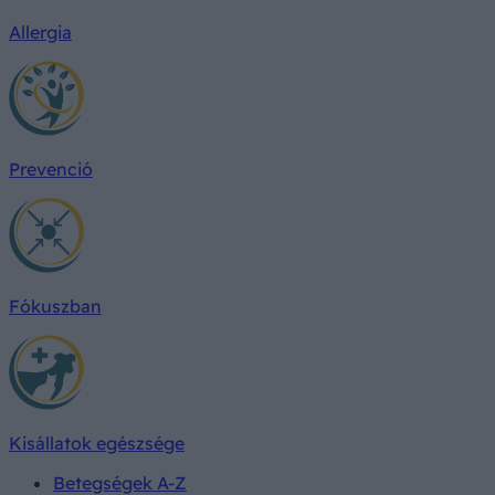
Allergia
Prevenció
Fókuszban
Kisállatok egészsége
Betegségek A-Z