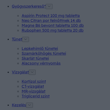
Gyógyszerkereső*
Aspirin Protect 100 mg tabletta
Neo Citran por felnőttnek 14 db
Magne B6 bevont tabletta 100 db
Rubophen 500 mg tabletta 20 db
Tünet
Lepkehimlő tünetei
Szamárköhögés tünetei
Skarlát tünetei
Alacsony vérnyomás
Vizsgálat
Kortizol szint
CT-vizsgálat
MR-vizsgálat
Triglicerid szint
Kezelés