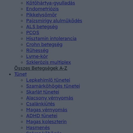
Kötőhártya-gyulladás
Endometriózis
Pikkelysömör
Pajzsmirigy alulműködés
ALS betegség
PCOS
Hisztamin intolerancia
Crohn betegség
Rühesség
Lyme-kór
Szklerózis multiplex
Összes Betegségek A-Z
Tünet
Lepkehimlő tünetei
Szamárköhögés tünetei
Skarlát tünetei
Alacsony vérnyomás
Csalánkiütés
Magas vérnyomás
ADHD tünetei
Magas koleszterin
Hasmenés