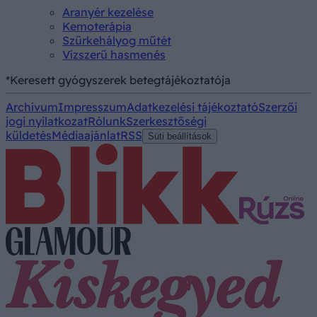
Aranyér kezelése
Kemoterápia
Szürkehályog műtét
Vízszerű hasmenés
*Keresett gyógyszerek betegtájékoztatója
Archívum
Impresszum
Adatkezelési tájékoztató
Szerzői
jogi nyilatkozat
Rólunk
Szerkesztőségi
küldetés
Médiaajánlat
RSS
Süti beállítások