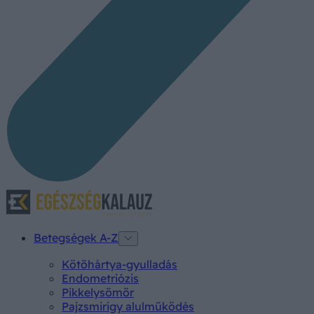
Betegségek A-Z
Kötőhártya-gyulladás
Endometriózis
Pikkelysömör
Pajzsmirigy alulműködés