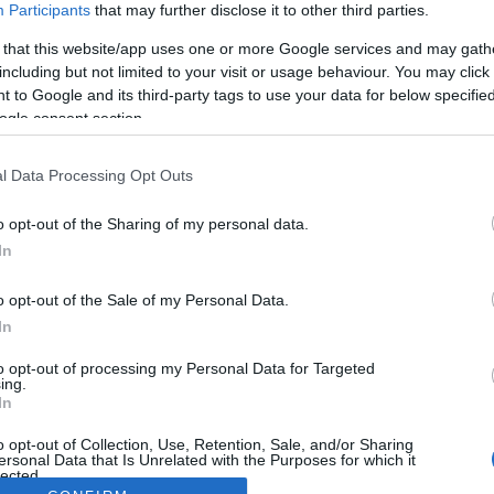
Participants
that may further disclose it to other third parties.
 that this website/app uses one or more Google services and may gath
including but not limited to your visit or usage behaviour. You may click 
 to Google and its third-party tags to use your data for below specifi
ogle consent section.
l Data Processing Opt Outs
o opt-out of the Sharing of my personal data.
In
o opt-out of the Sale of my Personal Data.
In
to opt-out of processing my Personal Data for Targeted
ing.
In
o opt-out of Collection, Use, Retention, Sale, and/or Sharing
ersonal Data that Is Unrelated with the Purposes for which it
lected.