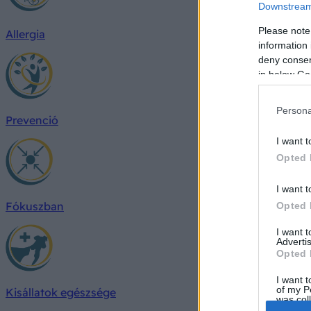
Downstream 
Please note
Allergia
information 
deny consent
in below Go
Persona
Prevenció
I want t
Opted 
I want t
Fókuszban
Opted 
I want 
Advertis
Opted 
I want t
of my P
Kisállatok egészsége
was col