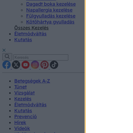
Dagadt boka kezelése
Napallergia kezelése
Fülgyulladás kezelése
Kötőhártya gyulladás
Összes Kezelés
Életmódváltás
Kutatás
Betegségek A-Z
Tünet
Vizsgálat
Kezelés
Életmódváltás
Kutatás
Prevenció
Hírek
Videók