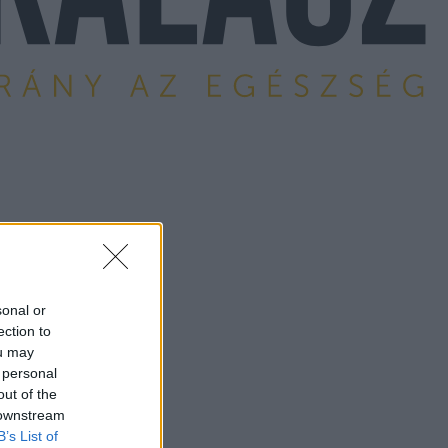
sonal or
ection to
ou may
 personal
out of the
 downstream
B’s List of