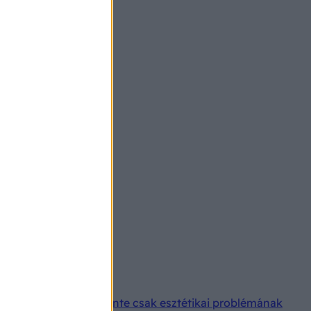
n
felelően. Sokan eleinte csak esztétikai problémának