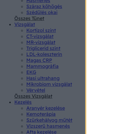
Hasmenés
authenti
Száraz köhögés
Szédülés okai
Összes Tünet
Vizsgálat
Kortizol szint
CT-vizsgálat
MR-vizsgálat
Triglicerid szint
LDL-koleszterin
Magas CRP
Mammográfia
EKG
Hasi ultrahang
Mikrobiom vizsgálat
Vérvétel
Összes Vizsgálat
Kezelés
Aranyér kezelése
Kemoterápia
Szürkehályog műtét
Vízszerű hasmenés
Afta kezelése