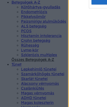
Opted 
Betegségek A-Z
Kötőhártya-gyulladás
Endometriózis
Google 
Pikkelysömör
Pajzsmirigy alulműködés
I want t
ALS betegség
web or d
PCOS
Hisztamin intolerancia
I want t
Crohn betegség
purpose
Rühesség
Lyme-kór
I want 
Szklerózis multiplex
Összes Betegségek A-Z
I want t
Tünet
web or d
Lepkehimlő tünetei
Szamárköhögés tünetei
I want t
Skarlát tünetei
or app.
Alacsony vérnyomás
Csalánkiütés
I want t
Magas vérnyomás
ADHD tünetei
Magas koleszterin
I want t