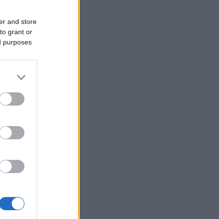
er and store
to grant or
ed purposes