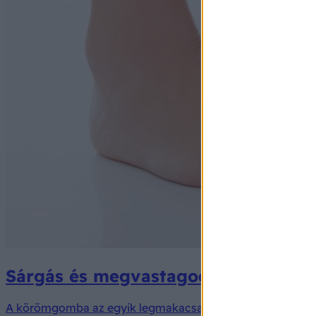
Sárgás és megvastagodott a lábkör
A körömgomba az egyik legmakacsabb fertőzés, amely hóna