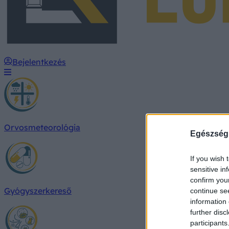
Bejelentkezés
Orvosmeteorológia
Egészség
If you wish 
sensitive in
confirm you
Gyógyszerkereső
continue se
information 
further disc
participants