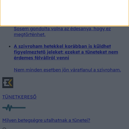
A válás utáni stressznek hitte a tüneteit – amikor
elkezdtek kihullani a fogai, kiderült az igazság
Sosem gondolta volna az édesanya, hogy ez
megtörténhet.
A szívroham hetekkel korábban is küldhet
figyelmeztető jeleket: ezeket a tüneteket nem
érdemes félvállról venni
Nem minden esetben jön váratlanul a szívroham.
TÜNETKERESŐ
Milyen betegségre utalhatnak a tünetei?