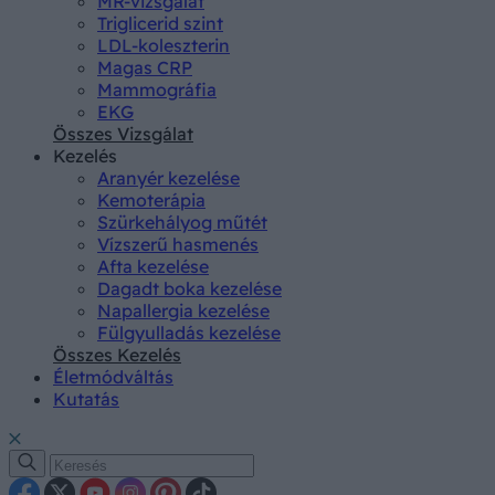
MR-vizsgálat
Triglicerid szint
LDL-koleszterin
Magas CRP
Mammográfia
EKG
Összes Vizsgálat
Kezelés
Aranyér kezelése
Kemoterápia
Szürkehályog műtét
Vízszerű hasmenés
Afta kezelése
Dagadt boka kezelése
Napallergia kezelése
Fülgyulladás kezelése
Összes Kezelés
Életmódváltás
Kutatás