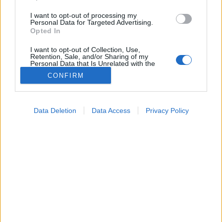
I want to opt-out of processing my
Personal Data for Targeted Advertising.
Opted In
I want to opt-out of Collection, Use,
Retention, Sale, and/or Sharing of my
Personal Data that Is Unrelated with the
Purposes for which it was collected.
CONFIRM
Opted Out
Betegségek
Google consents
2026. június 08. 09:24
Data Deletion
Data Access
Privacy Policy
Megosztás
Küldés
Küldés Messengeren
I want to allow Google to enable storage
related to advertising like cookies on web or
device identifiers in apps.
Petrás Gabriella
online szerkesztő
I want to allow my user data to be sent to
Google for online advertising purposes.
I want to allow Google to send me
A körömgomba az egyik legmakacsabb fertőzés,
personalized advertising.
amely hónapokig vagy akár évekig is elhúzódhat, ha
I want to allow Google to enable storage