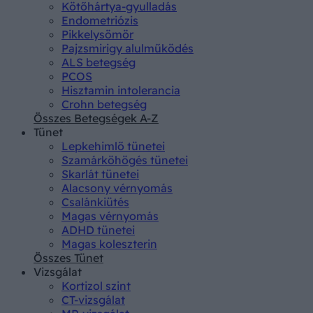
Kötőhártya-gyulladás
Endometriózis
Pikkelysömör
Pajzsmirigy alulműködés
ALS betegség
PCOS
Hisztamin intolerancia
Crohn betegség
Összes Betegségek A-Z
Tünet
Lepkehimlő tünetei
Szamárköhögés tünetei
Skarlát tünetei
Alacsony vérnyomás
Csalánkiütés
Magas vérnyomás
ADHD tünetei
Magas koleszterin
Összes Tünet
Vizsgálat
Kortizol szint
CT-vizsgálat