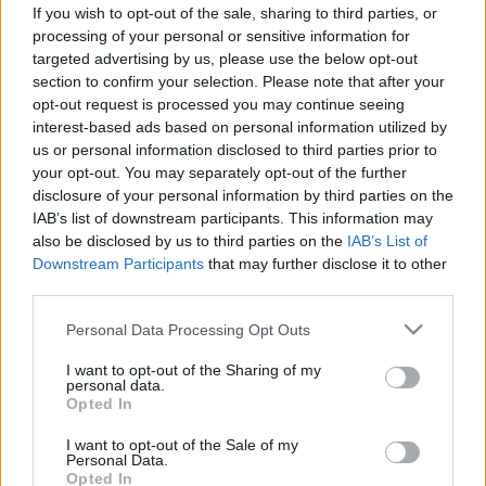
lábkörme? Ezt lehet tenni
If you wish to opt-out of the sale, sharing to third parties, or
körömgomba ellen
processing of your personal or sensitive information for
targeted advertising by us, please use the below opt-out
section to confirm your selection. Please note that after your
opt-out request is processed you may continue seeing
interest-based ads based on personal information utilized by
us or personal information disclosed to third parties prior to
your opt-out. You may separately opt-out of the further
disclosure of your personal information by third parties on the
IAB’s list of downstream participants. This information may
also be disclosed by us to third parties on the
IAB’s List of
Downstream Participants
that may further disclose it to other
third parties.
Please note that this website/app uses one or more Google
Personal Data Processing Opt Outs
services and may gather and store information including but
not limited to your visit or usage behaviour. You may click to
I want to opt-out of the Sharing of my
personal data.
grant or deny consent to Google and its third-party tags to
Opted In
use your data for below specified purposes in below Google
consent section.
I want to opt-out of the Sale of my
Personal Data.
Opted In