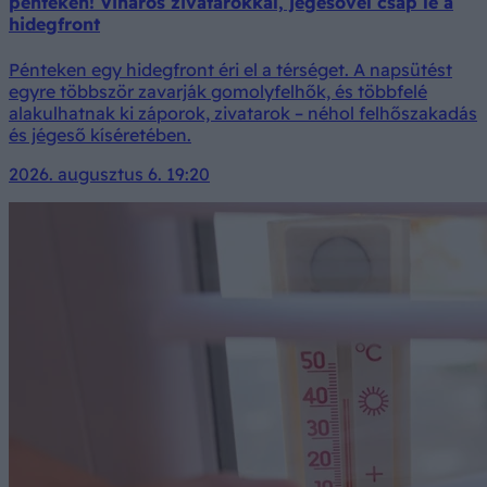
pénteken! Viharos zivatarokkal, jégesővel csap le a
hidegfront
Pénteken egy hidegfront éri el a térséget. A napsütést
egyre többször zavarják gomolyfelhők, és többfelé
alakulhatnak ki záporok, zivatarok – néhol felhőszakadás
és jégeső kíséretében.
2026. augusztus 6. 19:20