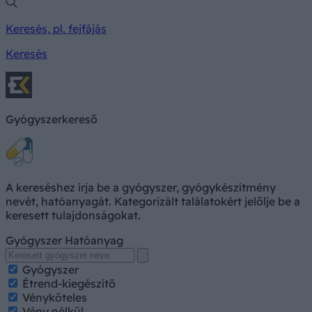
Keresés, pl. fejfájás
Keresés
Gyógyszerkereső
A kereséshez írja be a gyógyszer, gyógykészítmény
nevét, hatóanyagát. Kategorizált találatokért jelölje be a
keresett tulajdonságokat.
Gyógyszer
Hatóanyag
Gyógyszer
Étrend-kiegészítő
Vényköteles
Vény nélkül