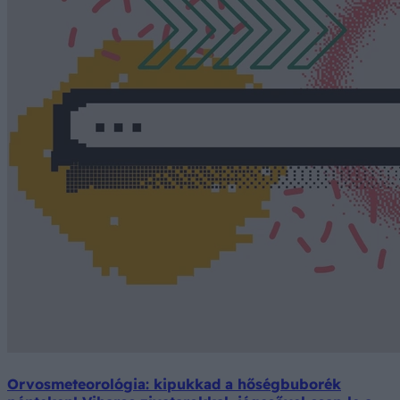
Orvosmeteorológia: kipukkad a hőségbuborék