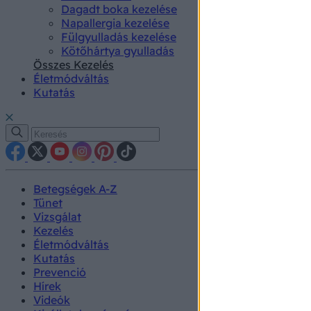
Dagadt boka kezelése
Napallergia kezelése
Fülgyulladás kezelése
Kötőhártya gyulladás
Összes Kezelés
Életmódváltás
Kutatás
Betegségek A-Z
Tünet
Vizsgálat
Kezelés
Életmódváltás
Kutatás
Prevenció
Hírek
Videók