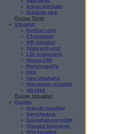
Hasmenés
authenti
Száraz köhögés
Szédülés okai
Összes Tünet
Vizsgálat
Kortizol szint
CT-vizsgálat
MR-vizsgálat
Triglicerid szint
LDL-koleszterin
Magas CRP
Mammográfia
EKG
Hasi ultrahang
Mikrobiom vizsgálat
Vérvétel
Összes Vizsgálat
Kezelés
Aranyér kezelése
Kemoterápia
Szürkehályog műtét
Vízszerű hasmenés
Afta kezelése