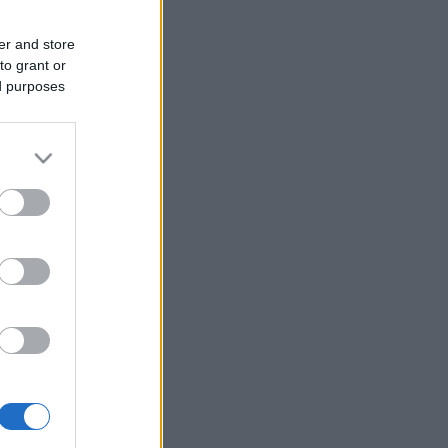
er and store
to grant or
ed purposes