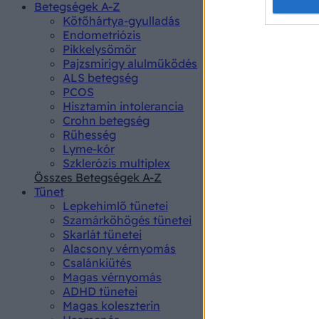
Opted 
Betegségek A-Z
Kötőhártya-gyulladás
Endometriózis
Google 
Pikkelysömör
Pajzsmirigy alulműködés
I want t
ALS betegség
web or d
PCOS
Hisztamin intolerancia
I want t
Crohn betegség
purpose
Rühesség
Lyme-kór
I want 
Szklerózis multiplex
Összes Betegségek A-Z
I want t
Tünet
web or d
Lepkehimlő tünetei
Szamárköhögés tünetei
I want t
Skarlát tünetei
or app.
Alacsony vérnyomás
Csalánkiütés
I want t
Magas vérnyomás
ADHD tünetei
Magas koleszterin
I want t