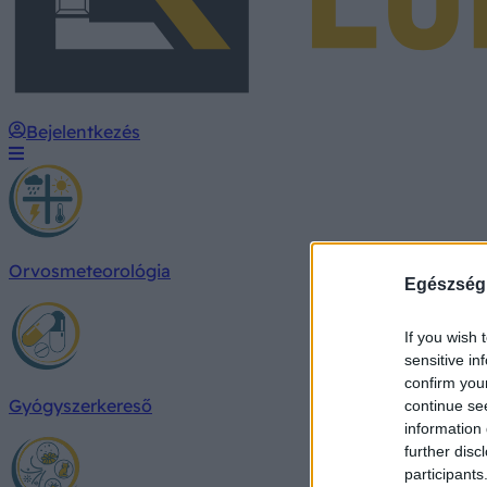
Bejelentkezés
Orvosmeteorológia
Egészség
If you wish 
sensitive in
confirm you
Gyógyszerkereső
continue se
information 
further disc
participants