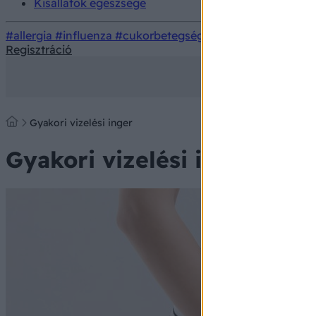
Kisállatok egészsége
#allergia
#influenza
#cukorbetegség
#orvosmeteorológi
Regisztráció
Gyakori vizelési inger
Gyakori vizelési inger