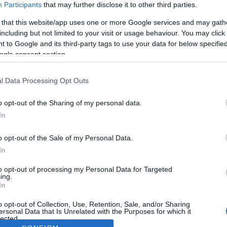
Participants
that may further disclose it to other third parties.
 that this website/app uses one or more Google services and may gath
including but not limited to your visit or usage behaviour. You may click 
 to Google and its third-party tags to use your data for below specifi
ogle consent section.
l Data Processing Opt Outs
o opt-out of the Sharing of my personal data.
In
o opt-out of the Sale of my Personal Data.
In
to opt-out of processing my Personal Data for Targeted
ing.
In
o opt-out of Collection, Use, Retention, Sale, and/or Sharing
ersonal Data that Is Unrelated with the Purposes for which it
lected.