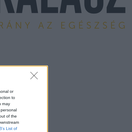
sonal or
ection to
ou may
 personal
out of the
 downstream
B’s List of