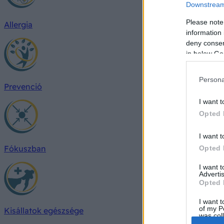
Downstream 
Please note
Allergia
information 
deny consent
in below Go
Persona
Prevenció
I want t
Opted 
I want t
Fókuszban
Opted 
I want 
Advertis
Opted 
I want t
of my P
Kisállatok egészsége
was col