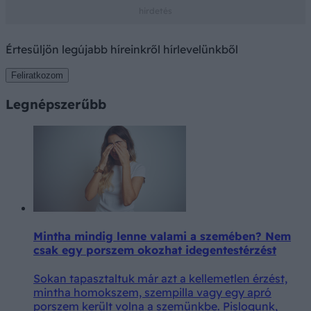
Értesüljön legújabb híreinkről hírlevelünkből
Feliratkozom
Legnépszerűbb
Mintha mindig lenne valami a szemében? Nem
csak egy porszem okozhat idegentestérzést
Sokan tapasztaltuk már azt a kellemetlen érzést,
mintha homokszem, szempilla vagy egy apró
porszem került volna a szemünkbe. Pislogunk,