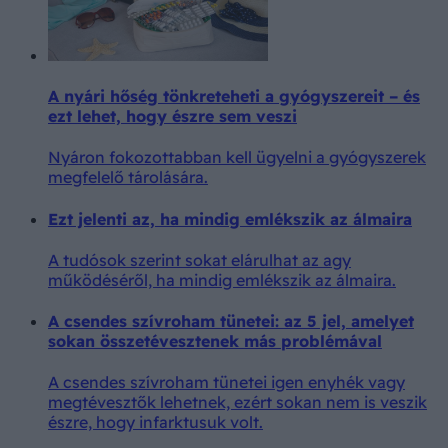
A nyári hőség tönkreteheti a gyógyszereit – és
ezt lehet, hogy észre sem veszi
Nyáron fokozottabban kell ügyelni a gyógyszerek
megfelelő tárolására.
Ezt jelenti az, ha mindig emlékszik az álmaira
A tudósok szerint sokat elárulhat az agy
működéséről, ha mindig emlékszik az álmaira.
A csendes szívroham tünetei: az 5 jel, amelyet
sokan összetévesztenek más problémával
A csendes szívroham tünetei igen enyhék vagy
megtévesztők lehetnek, ezért sokan nem is veszik
észre, hogy infarktusuk volt.