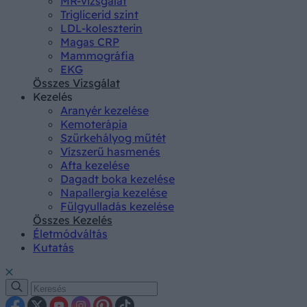
MR-vizsgálat
Triglicerid szint
LDL-koleszterin
Magas CRP
Mammográfia
EKG
Összes Vizsgálat
Kezelés
Aranyér kezelése
Kemoterápia
Szürkehályog műtét
Vízszerű hasmenés
Afta kezelése
Dagadt boka kezelése
Napallergia kezelése
Fülgyulladás kezelése
Összes Kezelés
Életmódváltás
Kutatás