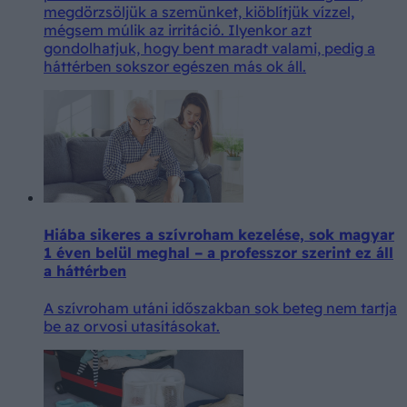
megdörzsöljük a szemünket, kiöblítjük vízzel,
mégsem múlik az irritáció. Ilyenkor azt
gondolhatjuk, hogy bent maradt valami, pedig a
háttérben sokszor egészen más ok áll.
Hiába sikeres a szívroham kezelése, sok magyar
1 éven belül meghal – a professzor szerint ez áll
a háttérben
A szívroham utáni időszakban sok beteg nem tartja
be az orvosi utasításokat.