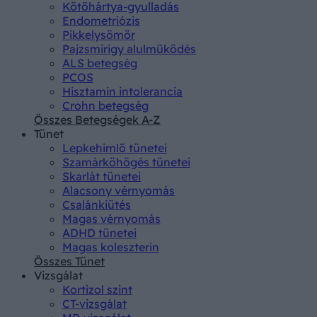
Kötőhártya-gyulladás
Endometriózis
Pikkelysömör
Pajzsmirigy alulműködés
ALS betegség
PCOS
Hisztamin intolerancia
Crohn betegség
Összes Betegségek A-Z
Tünet
Lepkehimlő tünetei
Szamárköhögés tünetei
Skarlát tünetei
Alacsony vérnyomás
Csalánkiütés
Magas vérnyomás
ADHD tünetei
Magas koleszterin
Összes Tünet
Vizsgálat
Kortizol szint
CT-vizsgálat