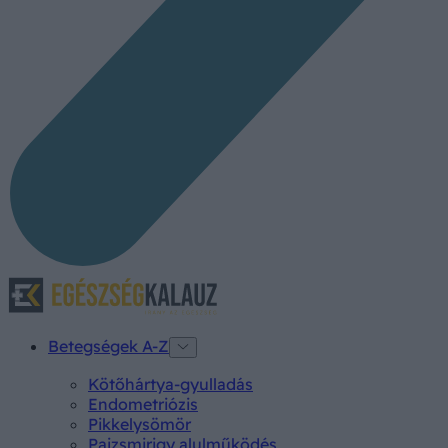
Betegségek A-Z
Kötőhártya-gyulladás
Endometriózis
Pikkelysömör
Pajzsmirigy alulműködés