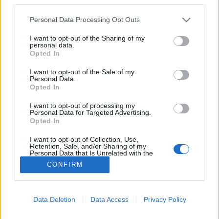
third parties.
Gyereknevelés
Please note that this website/app uses one or more Google
Personal Data Processing Opt Outs
services and may gather and store information including but
not limited to your visit or usage behaviour. You may click to
I want to opt-out of the Sharing of my
personal data.
grant or deny consent to Google and its third-party tags to
Opted In
use your data for below specified purposes in below Google
consent section.
I want to opt-out of the Sale of my
Personal Data.
Opted In
I want to opt-out of processing my
Personal Data for Targeted Advertising.
Opted In
I want to opt-out of Collection, Use,
Retention, Sale, and/or Sharing of my
Personal Data that Is Unrelated with the
Purposes for which it was collected.
CONFIRM
Opted Out
Google consents
Data Deletion
Data Access
Privacy Policy
I want to allow Google to enable storage
related to advertising like cookies on web or