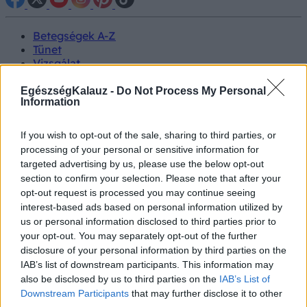
Betegségek A-Z
Tünet
Vizsgálat
Kezelés
Életmódváltás
EgészségKalauz -
Do Not Process My Personal
Information
Kutatás
Prevenció
Hírek
If you wish to opt-out of the sale, sharing to third parties, or
Videók
processing of your personal or sensitive information for
Kisállatok egészsége
targeted advertising by us, please use the below opt-out
section to confirm your selection. Please note that after your
#allergia
#influenza
#cukorbetegség
opt-out request is processed you may continue seeing
#orvosmeteorológia
#vérnyomás
#stroke
#rákbetegség
interest-based ads based on personal information utilized by
#pajzsmirigy
#reflux
#ekcéma
#herpesz
us or personal information disclosed to third parties prior to
Regisztráció
your opt-out. You may separately opt-out of the further
disclosure of your personal information by third parties on the
IAB’s list of downstream participants. This information may
also be disclosed by us to third parties on the
IAB’s List of
Downstream Participants
that may further disclose it to other
Gyereknevelés