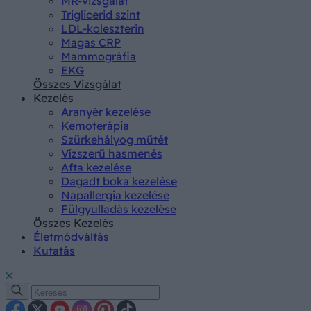
MR-vizsgálat
Triglicerid szint
LDL-koleszterin
Magas CRP
Mammográfia
EKG
Összes Vizsgálat
Kezelés
Aranyér kezelése
Kemoterápia
Szürkehályog műtét
Vízszerű hasmenés
Afta kezelése
Dagadt boka kezelése
Napallergia kezelése
Fülgyulladás kezelése
Összes Kezelés
Életmódváltás
Kutatás