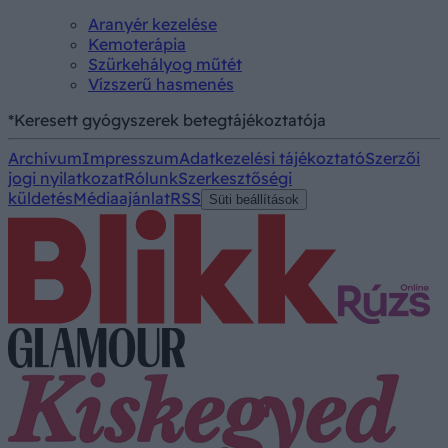
Aranyér kezelése
Kemoterápia
Szürkehályog műtét
Vízszerű hasmenés
*Keresett gyógyszerek betegtájékoztatója
Archívum
Impresszum
Adatkezelési tájékoztató
Szerzői
jogi nyilatkozat
Rólunk
Szerkesztőségi
küldetés
Médiaajánlat
RSS
Süti beállítások