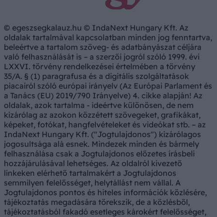
© egeszsegkalauz.hu © IndaNext Hungary Kft. Az
oldalak tartalmával kapcsolatban minden jog fenntartva,
beleértve a tartalom szöveg- és adatbányászat céljára
való felhasználását is – a szerzői jogról szóló 1999. évi
LXXVI. törvény rendelkezései értelmében a törvény
35/A. § (1) paragrafusa és a digitális szolgáltatások
piacairól szóló európai irányelv (Az Európai Parlament és
a Tanács (EU) 2019/790 Irányelve) 4. cikke alapján! Az
oldalak, azok tartalma - ideértve különösen, de nem
kizárólag az azokon közzétett szövegeket, grafikákat,
képeket, fotókat, hangfelvételeket és videókat stb. – az
IndaNext Hungary Kft. ("Jogtulajdonos") kizárólagos
jogosultsága alá esnek. Mindezek minden és bármely
felhasználása csak a Jogtulajdonos előzetes írásbeli
hozzájárulásával lehetséges. Az oldalról kivezető
linkeken elérhető tartalmakért a Jogtulajdonos
semmilyen felelősséget, helytállást nem vállal. A
Jogtulajdonos pontos és hiteles információk közlésére,
tájékoztatás megadására törekszik, de a közlésből,
tájékoztatásból fakadó esetleges károkért felelősséget,