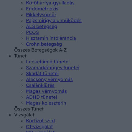
Kötőhártya-gyulladás
Endometriózis
Pikkelysömör
Pajzsmirigy alulműködés
ALS betegség
PCOS
Hisztamin intolerancia
Crohn betegség
Összes Betegségek A-Z
Tünet
Lepkehimlő tünetei
Szamárköhögés tünetei
Skarlát tünetei
Alacsony vérnyomás
Csalánkiütés
Magas vérnyomás
ADHD tünetei
Magas koleszterin
Összes Tünet
Vizsgálat
Kortizol szint
CT-vizsgálat