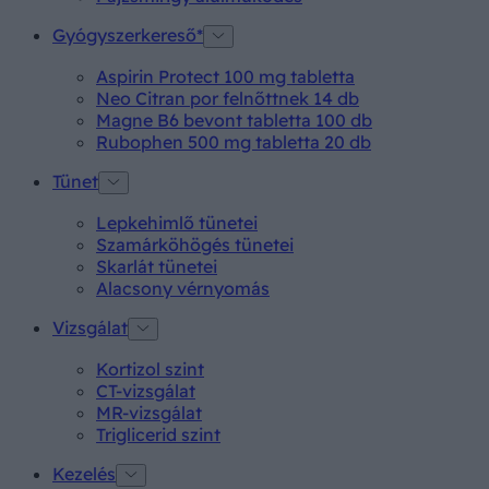
Gyógyszerkereső*
Aspirin Protect 100 mg tabletta
Neo Citran por felnőttnek 14 db
Magne B6 bevont tabletta 100 db
Rubophen 500 mg tabletta 20 db
Tünet
Lepkehimlő tünetei
Szamárköhögés tünetei
Skarlát tünetei
Alacsony vérnyomás
Vizsgálat
Kortizol szint
CT-vizsgálat
MR-vizsgálat
Triglicerid szint
Kezelés