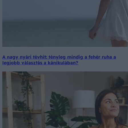
A nagy nyári tévhit: tényleg mindig a fehér ruha a
legjobb választás a kánikulában?