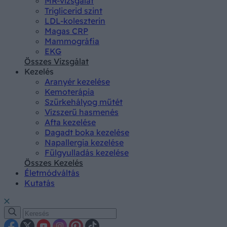
MR-vizsgálat
Triglicerid szint
LDL-koleszterin
Magas CRP
Mammográfia
EKG
Összes Vizsgálat
Kezelés
Aranyér kezelése
Kemoterápia
Szürkehályog műtét
Vízszerű hasmenés
Afta kezelése
Dagadt boka kezelése
Napallergia kezelése
Fülgyulladás kezelése
Összes Kezelés
Életmódváltás
Kutatás