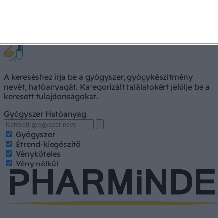
Gyógyszerkereső
A kereséshez írja be a gyógyszer, gyógykészítmény
nevét, hatóanyagát. Kategorizált találatokért jelölje be a
keresett tulajdonságokat.
Gyógyszer
Hatóanyag
Gyógyszer
Étrend-kiegészítő
Vényköteles
Vény nélkül