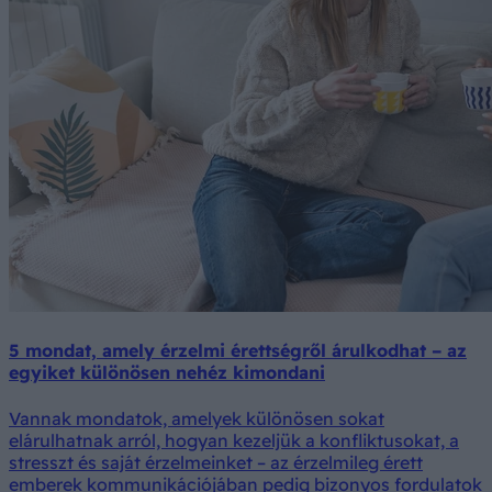
5 mondat, amely érzelmi érettségről árulkodhat – az
egyiket különösen nehéz kimondani
Vannak mondatok, amelyek különösen sokat
elárulhatnak arról, hogyan kezeljük a konfliktusokat, a
stresszt és saját érzelmeinket – az érzelmileg érett
emberek kommunikációjában pedig bizonyos fordulatok