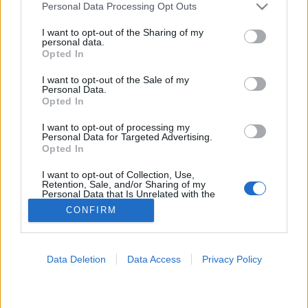
Please note that this website/app uses one or more Google
Personal Data Processing Opt Outs
services and may gather and store information including but
Gyógynövények
not limited to your visit or usage behaviour. You may click to
I want to opt-out of the Sharing of my
personal data.
grant or deny consent to Google and its third-party tags to
Opted In
use your data for below specified purposes in below Google
consent section.
I want to opt-out of the Sale of my
Personal Data.
Opted In
I want to opt-out of processing my
Personal Data for Targeted Advertising.
Opted In
I want to opt-out of Collection, Use,
Retention, Sale, and/or Sharing of my
Personal Data that Is Unrelated with the
Purposes for which it was collected.
CONFIRM
Opted Out
Google consents
Data Deletion
Data Access
Privacy Policy
I want to allow Google to enable storage
related to advertising like cookies on web or
device identifiers in apps.