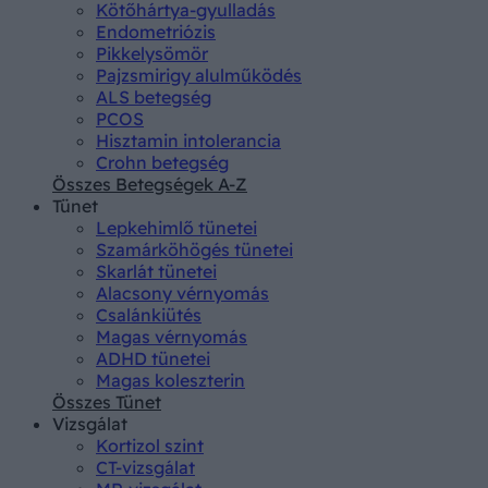
Kötőhártya-gyulladás
Endometriózis
Pikkelysömör
Pajzsmirigy alulműködés
ALS betegség
PCOS
Hisztamin intolerancia
Crohn betegség
Összes Betegségek A-Z
Tünet
Lepkehimlő tünetei
Szamárköhögés tünetei
Skarlát tünetei
Alacsony vérnyomás
Csalánkiütés
Magas vérnyomás
ADHD tünetei
Magas koleszterin
Összes Tünet
Vizsgálat
Kortizol szint
CT-vizsgálat