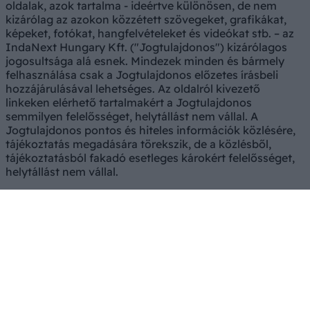
oldalak, azok tartalma - ideértve különösen, de nem
kizárólag az azokon közzétett szövegeket, grafikákat,
képeket, fotókat, hangfelvételeket és videókat stb. – az
IndaNext Hungary Kft. ("Jogtulajdonos") kizárólagos
jogosultsága alá esnek. Mindezek minden és bármely
felhasználása csak a Jogtulajdonos előzetes írásbeli
hozzájárulásával lehetséges. Az oldalról kivezető
linkeken elérhető tartalmakért a Jogtulajdonos
semmilyen felelősséget, helytállást nem vállal. A
Jogtulajdonos pontos és hiteles információk közlésére,
tájékoztatás megadására törekszik, de a közlésből,
tájékoztatásból fakadó esetleges károkért felelősséget,
helytállást nem vállal.