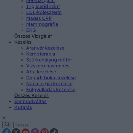
MR-vizsgálat
Triglicerid szint
LDL-koleszterin
Magas CRP
Mammográfia
EKG
Összes Vizsgálat
Kezelés
Aranyér kezelése
Kemoterápia
Szürkehályog műtét
Vízszerű hasmenés
Afta kezelése
Dagadt boka kezelése
Napallergia kezelése
Fülgyulladás kezelése
Összes Kezelés
Életmódváltás
Kutatás