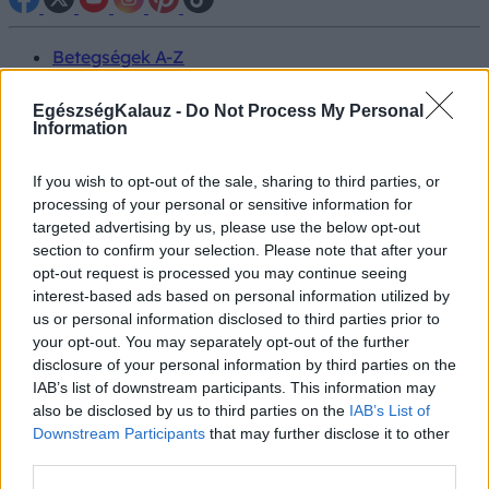
Betegségek A-Z
Tünet
Vizsgálat
EgészségKalauz -
Do Not Process My Personal
Kezelés
Information
Életmódváltás
Kutatás
If you wish to opt-out of the sale, sharing to third parties, or
Prevenció
processing of your personal or sensitive information for
Hírek
targeted advertising by us, please use the below opt-out
Videók
section to confirm your selection. Please note that after your
Kisállatok egészsége
opt-out request is processed you may continue seeing
interest-based ads based on personal information utilized by
#allergia
#influenza
#cukorbetegség
us or personal information disclosed to third parties prior to
#orvosmeteorológia
#vérnyomás
#stroke
#rákbetegség
your opt-out. You may separately opt-out of the further
#pajzsmirigy
#reflux
#ekcéma
#herpesz
disclosure of your personal information by third parties on the
Regisztráció
IAB’s list of downstream participants. This information may
also be disclosed by us to third parties on the
IAB’s List of
Downstream Participants
that may further disclose it to other
third parties.
Gyógynövények