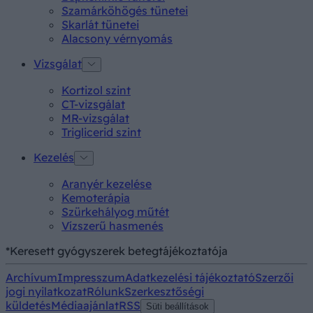
Szamárköhögés tünetei
Skarlát tünetei
Alacsony vérnyomás
Vizsgálat
Kortizol szint
CT-vizsgálat
MR-vizsgálat
Triglicerid szint
Kezelés
Aranyér kezelése
Kemoterápia
Szürkehályog műtét
Vízszerű hasmenés
*Keresett gyógyszerek betegtájékoztatója
Archívum
Impresszum
Adatkezelési tájékoztató
Szerzői
jogi nyilatkozat
Rólunk
Szerkesztőségi
küldetés
Médiaajánlat
RSS
Süti beállítások