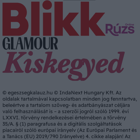
© egeszsegkalauz.hu © IndaNext Hungary Kft. Az
oldalak tartalmával kapcsolatban minden jog fenntartva,
beleértve a tartalom szöveg- és adatbányászat céljára
való felhasználását is – a szerzői jogról szóló 1999. évi
LXXVI. törvény rendelkezései értelmében a törvény
35/A. § (1) paragrafusa és a digitális szolgáltatások
piacairól szóló európai irányelv (Az Európai Parlament és
a Tanács (EU) 2019/790 Irányelve) 4. cikke alapján! Az