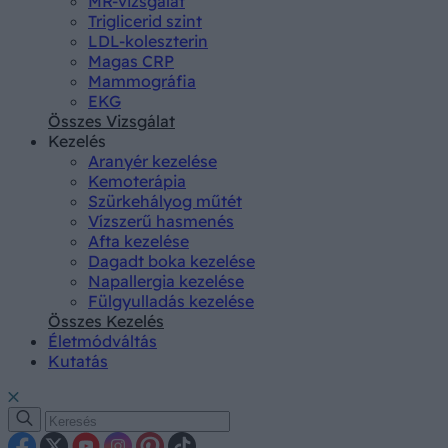
MR-vizsgálat
Triglicerid szint
LDL-koleszterin
Magas CRP
Mammográfia
EKG
Összes Vizsgálat
Kezelés
Aranyér kezelése
Kemoterápia
Szürkehályog műtét
Vízszerű hasmenés
Afta kezelése
Dagadt boka kezelése
Napallergia kezelése
Fülgyulladás kezelése
Összes Kezelés
Életmódváltás
Kutatás