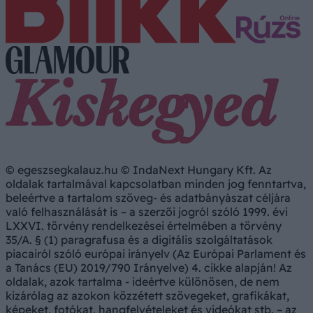
© egeszsegkalauz.hu © IndaNext Hungary Kft. Az
oldalak tartalmával kapcsolatban minden jog fenntartva,
beleértve a tartalom szöveg- és adatbányászat céljára
való felhasználását is – a szerzői jogról szóló 1999. évi
LXXVI. törvény rendelkezései értelmében a törvény
35/A. § (1) paragrafusa és a digitális szolgáltatások
piacairól szóló európai irányelv (Az Európai Parlament és
a Tanács (EU) 2019/790 Irányelve) 4. cikke alapján! Az
oldalak, azok tartalma - ideértve különösen, de nem
kizárólag az azokon közzétett szövegeket, grafikákat,
képeket, fotókat, hangfelvételeket és videókat stb. – az