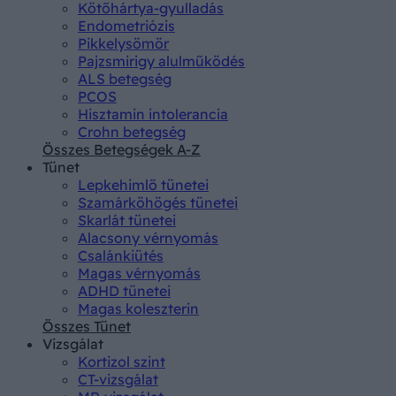
Kötőhártya-gyulladás
Endometriózis
Pikkelysömör
Pajzsmirigy alulműködés
ALS betegség
PCOS
Hisztamin intolerancia
Crohn betegség
Összes Betegségek A-Z
Tünet
Lepkehimlő tünetei
Szamárköhögés tünetei
Skarlát tünetei
Alacsony vérnyomás
Csalánkiütés
Magas vérnyomás
ADHD tünetei
Magas koleszterin
Összes Tünet
Vizsgálat
Kortizol szint
CT-vizsgálat