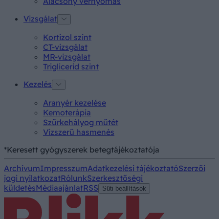
Alacsony vérnyomás
Vizsgálat
Kortizol szint
CT-vizsgálat
MR-vizsgálat
Triglicerid szint
Kezelés
Aranyér kezelése
Kemoterápia
Szürkehályog műtét
Vízszerű hasmenés
*Keresett gyógyszerek betegtájékoztatója
Archívum
Impresszum
Adatkezelési tájékoztató
Szerzői
jogi nyilatkozat
Rólunk
Szerkesztőségi
küldetés
Médiaajánlat
RSS
Süti beállítások