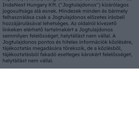
IndaNext Hungary Kft. ("Jogtulajdonos") kizárólagos
jogosultsága alá esnek. Mindezek minden és bármely
felhasználása csak a Jogtulajdonos előzetes írásbeli
hozzájárulásával lehetséges. Az oldalról kivezető
linkeken elérhető tartalmakért a Jogtulajdonos
semmilyen felelősséget, helytállást nem vállal. A
Jogtulajdonos pontos és hiteles információk közlésére,
tájékoztatás megadására törekszik, de a közlésből,
tájékoztatásból fakadó esetleges károkért felelősséget,
helytállást nem vállal.