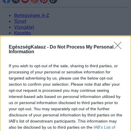
Betegségek A-Z
Tünet
Vizsgálat
Kezelés
Életmódváltás
Kutatás
EgészségKalauz -
Do Not Process My Personal
Prevenció
Information
Hírek
Videók
If you wish to opt-out of the sale, sharing to third parties, or
Kisállatok egészsége
processing of your personal or sensitive information for
targeted advertising by us, please use the below opt-out
#allergia
#influenza
#cukorbetegség
section to confirm your selection. Please note that after your
#orvosmeteorológia
#vérnyomás
#stroke
#rákbetegség
opt-out request is processed you may continue seeing
#pajzsmirigy
#reflux
#ekcéma
#herpesz
interest-based ads based on personal information utilized by
Regisztráció
us or personal information disclosed to third parties prior to
your opt-out. You may separately opt-out of the further
disclosure of your personal information by third parties on the
IAB’s list of downstream participants. This information may
also be disclosed by us to third parties on the
IAB’s List of
Gyógyszer