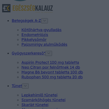
Betegségek A-Z
Kötőhártya-gyulladás
Endometriózis
Pikkelysömör
Pajzsmirigy alulműködés
Gyógyszerkereső*
Aspirin Protect 100 mg tabletta
Neo Citran por felnőttnek 14 db
Magne B6 bevont tabletta 100 db
Rubophen 500 mg tabletta 20 db
Tünet
Lepkehimlő tünetei
Szamárköhögés tünetei
Skarlát tünetei