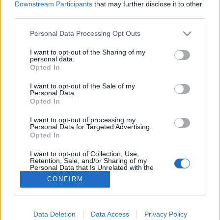
Downstream Participants
that may further disclose it to other
third parties.
Gyógyszer
Please note that this website/app uses one or more Google
Personal Data Processing Opt Outs
services and may gather and store information including but
not limited to your visit or usage behaviour. You may click to
I want to opt-out of the Sharing of my
personal data.
grant or deny consent to Google and its third-party tags to
Opted In
use your data for below specified purposes in below Google
consent section.
I want to opt-out of the Sale of my
Personal Data.
Opted In
I want to opt-out of processing my
Personal Data for Targeted Advertising.
Opted In
I want to opt-out of Collection, Use,
Retention, Sale, and/or Sharing of my
Personal Data that Is Unrelated with the
Purposes for which it was collected.
CONFIRM
Opted Out
Google consents
Data Deletion
Data Access
Privacy Policy