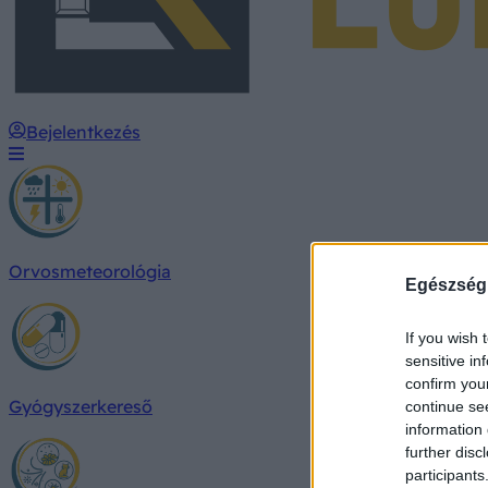
Bejelentkezés
Orvosmeteorológia
Egészség
If you wish 
sensitive in
confirm you
Gyógyszerkereső
continue se
information 
further disc
participants