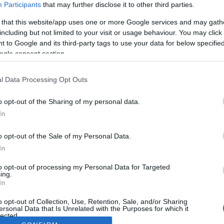
Participants
that may further disclose it to other third parties.
 that this website/app uses one or more Google services and may gath
including but not limited to your visit or usage behaviour. You may click 
 to Google and its third-party tags to use your data for below specifi
ogle consent section.
l Data Processing Opt Outs
o opt-out of the Sharing of my personal data.
In
o opt-out of the Sale of my Personal Data.
In
to opt-out of processing my Personal Data for Targeted
ing.
In
o opt-out of Collection, Use, Retention, Sale, and/or Sharing
ersonal Data that Is Unrelated with the Purposes for which it
lected.