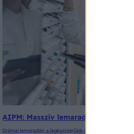
AIPM: Masszív lemaradásban a régió
Drámai lemaradás: a legkorszerűbb gyógyszerek kétharma