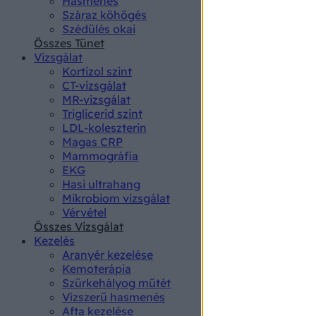
Hasmenés
authenti
Száraz köhögés
Szédülés okai
Összes Tünet
Vizsgálat
Kortizol szint
CT-vizsgálat
MR-vizsgálat
Triglicerid szint
LDL-koleszterin
Magas CRP
Mammográfia
EKG
Hasi ultrahang
Mikrobiom vizsgálat
Vérvétel
Összes Vizsgálat
Kezelés
Aranyér kezelése
Kemoterápia
Szürkehályog műtét
Vízszerű hasmenés
Afta kezelése