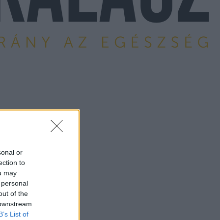
sonal or
ection to
ou may
 personal
out of the
 downstream
B’s List of