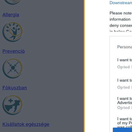
Downstream 
Please note
Allergia
information 
deny consent
in below Go
Persona
Prevenció
I want t
Opted 
I want t
Fókuszban
Opted 
I want 
Advertis
Opted 
I want t
of my P
Kisállatok egészsége
was col