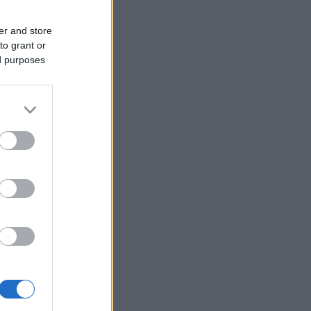
er and store
to grant or
ed purposes