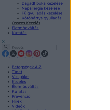
Dagadt boka kezelése
Napallergia kezelése
Fülgyulladás kezelése
Kötőhártya gyulladás
Összes Kezelés
Életmódváltás
Kutatás
Betegségek A-Z
Tünet
Vizsgálat
Kezelés
Életmódváltás
Kutatás
Prevenció
Hírek
Videók