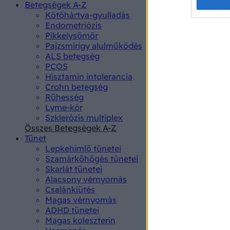
Opted 
Betegségek A-Z
Kötőhártya-gyulladás
Endometriózis
Google 
Pikkelysömör
Pajzsmirigy alulműködés
I want t
ALS betegség
web or d
PCOS
Hisztamin intolerancia
I want t
Crohn betegség
purpose
Rühesség
Lyme-kór
I want 
Szklerózis multiplex
Összes Betegségek A-Z
I want t
Tünet
web or d
Lepkehimlő tünetei
Szamárköhögés tünetei
I want t
Skarlát tünetei
or app.
Alacsony vérnyomás
Csalánkiütés
I want t
Magas vérnyomás
ADHD tünetei
Magas koleszterin
I want t