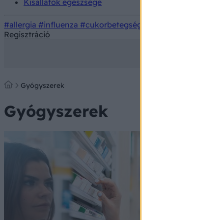
Kisállatok egészsége
#allergia
#influenza
#cukorbetegség
#orvosmeteorológi
Regisztráció
Gyógyszerek
Gyógyszerek