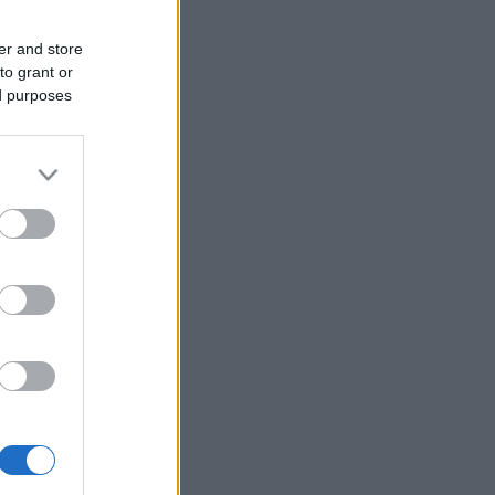
er and store
to grant or
ed purposes