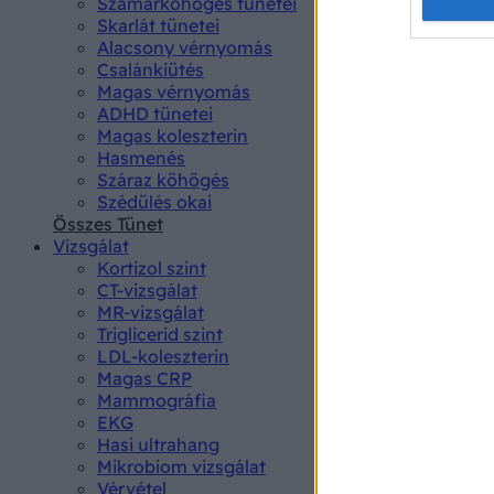
Opted 
Szamárköhögés tünetei
Skarlát tünetei
Alacsony vérnyomás
Google 
Csalánkiütés
Magas vérnyomás
I want t
ADHD tünetei
web or d
Magas koleszterin
Hasmenés
I want t
Száraz köhögés
purpose
Szédülés okai
Összes Tünet
I want 
Vizsgálat
Kortizol szint
I want t
CT-vizsgálat
web or d
MR-vizsgálat
Triglicerid szint
LDL-koleszterin
I want t
Magas CRP
or app.
Mammográfia
EKG
I want t
Hasi ultrahang
Mikrobiom vizsgálat
I want t
Vérvétel