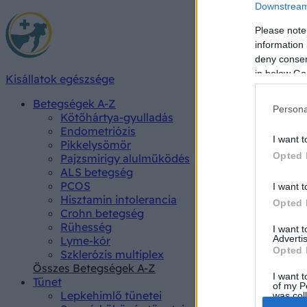
Downstream 
Please note
information 
deny consent
in below Go
Kisállatok egészsége
Betegségek A-Z
Persona
Kötőhártya-gyulladás
Endometriózis
I want t
Pikkelysömör
Opted 
Pajzsmirigy alulműködés
ALS betegség
PCOS
I want t
Hisztamin intolerancia
Opted 
Crohn betegség
Rühesség
I want 
Advertis
Lyme-kór
Opted 
Szklerózis multiplex
Összes Betegségek A-Z
I want t
Tünet
of my P
Lepkehimlő tünetei
was col