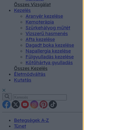
authenti
Összes Vizsgálat
Kezelés
Aranyér kezelése
Kemoterápia
Szürkehályog műtét
Vízszerű hasmenés
Afta kezelése
Dagadt boka kezelése
Napallergia kezelése
Fülgyulladás kezelése
Kötőhártya gyulladás
Összes Kezelés
Életmódváltás
Kutatás
Betegségek A-Z
Tünet