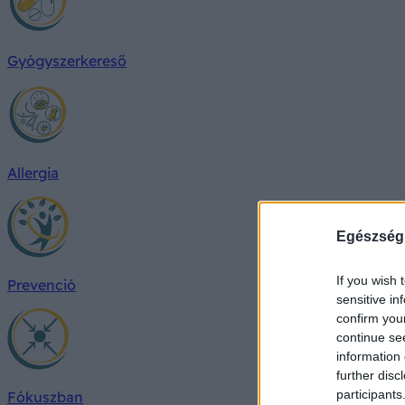
Gyógyszerkereső
Allergia
Egészség
If you wish 
Prevenció
sensitive in
confirm you
continue se
information 
further disc
participants
Fókuszban