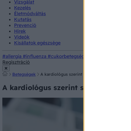
Vizsgálat
Kezelés
Életmódváltás
Kutatás
Prevenció
Hírek
Videók
Kisállatok egészsége
#allergia
#influenza
#cukorbetegség
#orvosmeteorológi
Regisztráció
Betegségek
A kardiológus szerint szívkárosító egy gyakra
A kardiológus szerint szívkárosító 