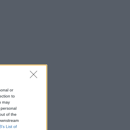
sonal or
ection to
ou may
 personal
out of the
 downstream
B’s List of