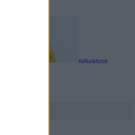
rkereső
Kalkulátorok