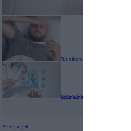
Tünetkereső
Betegségek A-Z
Betegségek