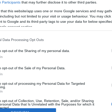
Participants
that may further disclose it to other third parties.
 that this website/app uses one or more Google services and may gath
including but not limited to your visit or usage behaviour. You may click 
 to Google and its third-party tags to use your data for below specifi
ogle consent section.
l Data Processing Opt Outs
o opt-out of the Sharing of my personal data.
In
o opt-out of the Sale of my Personal Data.
In
to opt-out of processing my Personal Data for Targeted
ing.
In
o opt-out of Collection, Use, Retention, Sale, and/or Sharing
ersonal Data that Is Unrelated with the Purposes for which it
lected.