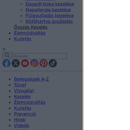
Dagadt boka kezelése
Napallergia kezelése
Fülgyulladás kezelése
Kötőhártya gyulladás
Összes Kezelés
Életmódváltás
Kutatás
Betegségek A-Z
Tünet
Vizsgálat
Kezelés
Életmódváltás
Kutatás
Prevenció
Hírek
Videók