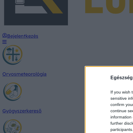
Bejelentkezés
Orvosmeteorológia
Egészség
If you wish 
sensitive in
confirm you
Gyógyszerkereső
continue se
information 
further disc
participants