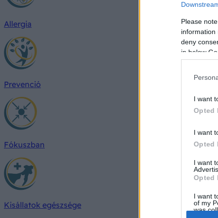
Downstream 
Please note
Allergia
information 
deny consent
in below Go
Persona
Prevenció
I want t
Opted 
I want t
Fókuszban
Opted 
I want 
Advertis
Opted 
I want t
of my P
Kisállatok egészsége
was col