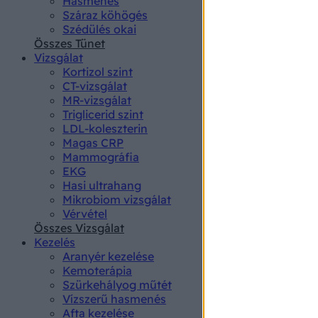
Hasmenés
authenti
Száraz köhögés
Szédülés okai
Összes Tünet
Vizsgálat
Kortizol szint
CT-vizsgálat
MR-vizsgálat
Triglicerid szint
LDL-koleszterin
Magas CRP
Mammográfia
EKG
Hasi ultrahang
Mikrobiom vizsgálat
Vérvétel
Összes Vizsgálat
Kezelés
Aranyér kezelése
Kemoterápia
Szürkehályog műtét
Vízszerű hasmenés
Afta kezelése