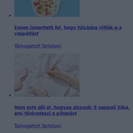
Innen ismerhető fel, hogy túlzásba vittük-e a
vaspótlást
Támogatott Tartalom
Nem este dől el, hogyan alszunk: 5 nappali hiba,
ami tönkreteszi a pihenést
Támogatott Tartalom