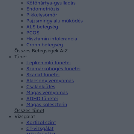
Kötőhártya-gyulladás
Endometriózis
Pikkelysömör
Pajzsmirigy alulműködés
ALS betegség
PCOS
Hisztamin intolerancia
Crohn betegség
Összes Betegségek A-Z
Tünet
Lepkehimlő tünetei
Szamárköhögés tünetei
Skarlát tünetei
Alacsony vérnyomás
Csalánkiütés
Magas vérnyomás
ADHD tünetei
Magas koleszterin
Összes Tünet
Vizsgálat
Kortizol szint
CT-vizsgálat