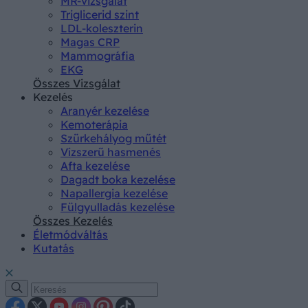
MR-vizsgálat
Triglicerid szint
LDL-koleszterin
Magas CRP
Mammográfia
EKG
Összes Vizsgálat
Kezelés
Aranyér kezelése
Kemoterápia
Szürkehályog műtét
Vízszerű hasmenés
Afta kezelése
Dagadt boka kezelése
Napallergia kezelése
Fülgyulladás kezelése
Összes Kezelés
Életmódváltás
Kutatás