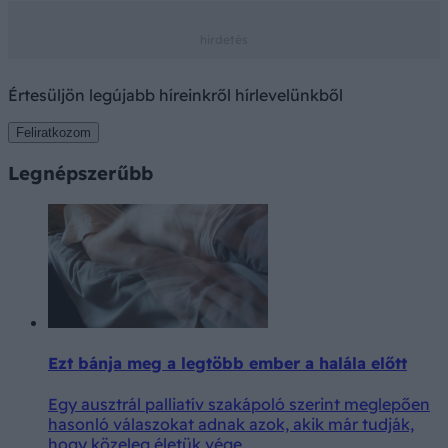
Értesüljön legújabb híreinkről hírlevelünkből
Feliratkozom
Legnépszerűbb
Ezt bánja meg a legtöbb ember a halála előtt
Egy ausztrál palliatív szakápoló szerint meglepően
hasonló válaszokat adnak azok, akik már tudják,
hogy közeleg életük vége.