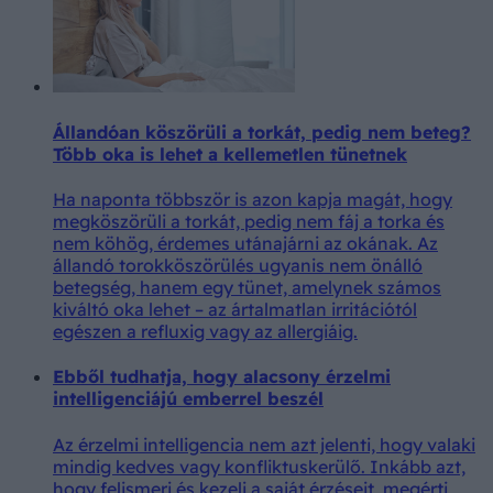
Állandóan köszörüli a torkát, pedig nem beteg?
Több oka is lehet a kellemetlen tünetnek
Ha naponta többször is azon kapja magát, hogy
megköszörüli a torkát, pedig nem fáj a torka és
nem köhög, érdemes utánajárni az okának. Az
állandó torokköszörülés ugyanis nem önálló
betegség, hanem egy tünet, amelynek számos
kiváltó oka lehet – az ártalmatlan irritációtól
egészen a refluxig vagy az allergiáig.
Ebből tudhatja, hogy alacsony érzelmi
intelligenciájú emberrel beszél
Az érzelmi intelligencia nem azt jelenti, hogy valaki
mindig kedves vagy konfliktuskerülő. Inkább azt,
hogy felismeri és kezeli a saját érzéseit, megérti