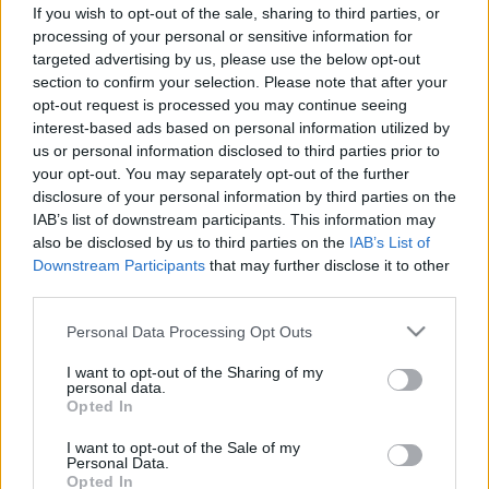
If you wish to opt-out of the sale, sharing to third parties, or
Miért vásárolna gyömbért, ha a
processing of your personal or sensitive information for
saját ablakpárkányán is
targeted advertising by us, please use the below opt-out
section to confirm your selection. Please note that after your
megterem? 3 egyszerű lépés, és
opt-out request is processed you may continue seeing
soha többé nem kell boltira
interest-based ads based on personal information utilized by
költenie!
us or personal information disclosed to third parties prior to
your opt-out. You may separately opt-out of the further
disclosure of your personal information by third parties on the
IAB’s list of downstream participants. This information may
also be disclosed by us to third parties on the
IAB’s List of
Downstream Participants
that may further disclose it to other
third parties.
Please note that this website/app uses one or more Google
Personal Data Processing Opt Outs
services and may gather and store information including but
not limited to your visit or usage behaviour. You may click to
I want to opt-out of the Sharing of my
personal data.
grant or deny consent to Google and its third-party tags to
Opted In
use your data for below specified purposes in below Google
consent section.
I want to opt-out of the Sale of my
Personal Data.
Opted In