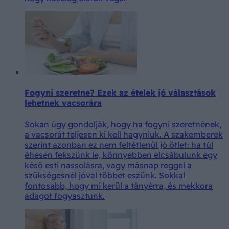
Fogyni szeretne? Ezek az ételek jó választások
lehetnek vacsorára
Sokan úgy gondolják, hogy ha fogyni szeretnének,
a vacsorát teljesen ki kell hagyniuk. A szakemberek
szerint azonban ez nem feltétlenül jó ötlet: ha túl
éhesen fekszünk le, könnyebben elcsábulunk egy
késő esti nassolásra, vagy másnap reggel a
szükségesnél jóval többet eszünk. Sokkal
fontosabb, hogy mi kerül a tányérra, és mekkora
adagot fogyasztunk.