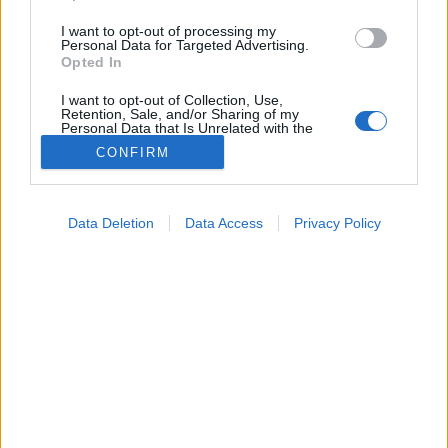
I want to opt-out of processing my
Personal Data for Targeted Advertising.
Opted In
I want to opt-out of Collection, Use,
Retention, Sale, and/or Sharing of my
Personal Data that Is Unrelated with the
Purposes for which it was collected.
CONFIRM
Opted Out
Google consents
Data Deletion
Data Access
Privacy Policy
I want to allow Google to enable storage
related to advertising like cookies on web or
device identifiers in apps.
Konyhai alapanyagok
I want to allow my user data to be sent to
2026. május 16. 09:24
Google for online advertising purposes.
Megosztás
Küldés
Küldés Messengeren
I want to allow Google to send me
personalized advertising.
PTA
szerző
I want to allow Google to enable storage