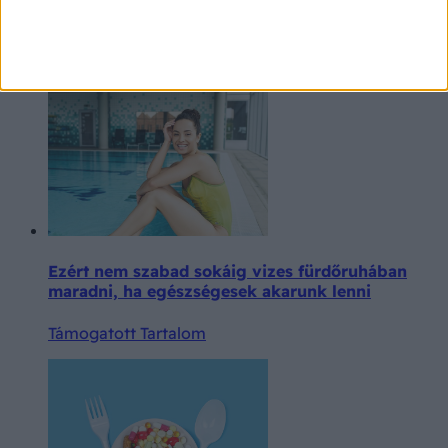
Amiről még az orvosnál is nehezen beszélünk: a
változókori intimpanaszok és kezelésük
Támogatott Tartalom
Ezért nem szabad sokáig vizes fürdőruhában
maradni, ha egészségesek akarunk lenni
Támogatott Tartalom