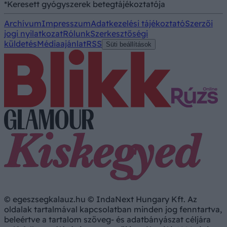
*Keresett gyógyszerek betegtájékoztatója
Archívum
Impresszum
Adatkezelési tájékoztató
Szerzői
jogi nyilatkozat
Rólunk
Szerkesztőségi
küldetés
Médiaajánlat
RSS
Süti beállítások
© egeszsegkalauz.hu © IndaNext Hungary Kft. Az
oldalak tartalmával kapcsolatban minden jog fenntartva,
beleértve a tartalom szöveg- és adatbányászat céljára