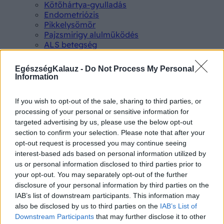
Kötőhártya-gyulladás
Endometriózis
Pikkelysömör
Pajzsmirigy alulműködés
ALS betegség
PCOS
Hisztamin intolerancia
EgészségKalauz -
Do Not Process My Personal
Crohn betegség
Information
Összes Betegségek A-Z
Tünet
If you wish to opt-out of the sale, sharing to third parties, or
Lepkehimlő tünetei
processing of your personal or sensitive information for
Szamárköhögés tünetei
targeted advertising by us, please use the below opt-out
Skarlát tünetei
section to confirm your selection. Please note that after your
Alacsony vérnyomás
opt-out request is processed you may continue seeing
Csalánkiütés
Magas vérnyomás
interest-based ads based on personal information utilized by
ADHD tünetei
us or personal information disclosed to third parties prior to
Magas koleszterin
your opt-out. You may separately opt-out of the further
Összes Tünet
disclosure of your personal information by third parties on the
Vizsgálat
IAB’s list of downstream participants. This information may
Kortizol szint
also be disclosed by us to third parties on the
IAB’s List of
CT-vizsgálat
Downstream Participants
that may further disclose it to other