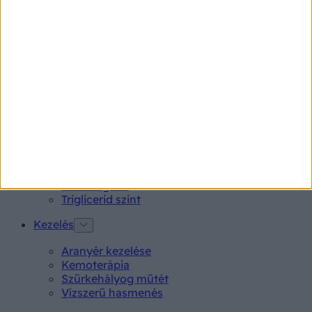
Rubophen 500 mg tabletta 20 db
Tünet
Lepkehimlő tünetei
Szamárköhögés tünetei
Skarlát tünetei
Alacsony vérnyomás
Vizsgálat
Kortizol szint
CT-vizsgálat
MR-vizsgálat
Triglicerid szint
Kezelés
Aranyér kezelése
Kemoterápia
Szürkehályog műtét
Vízszerű hasmenés