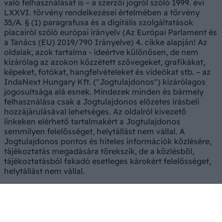
való felhasználását is – a szerzői jogról szóló 1999. évi
LXXVI. törvény rendelkezései értelmében a törvény
35/A. § (1) paragrafusa és a digitális szolgáltatások
piacairól szóló európai irányelv (Az Európai Parlament és
a Tanács (EU) 2019/790 Irányelve) 4. cikke alapján! Az
oldalak, azok tartalma - ideértve különösen, de nem
kizárólag az azokon közzétett szövegeket, grafikákat,
képeket, fotókat, hangfelvételeket és videókat stb. – az
IndaNext Hungary Kft. ("Jogtulajdonos") kizárólagos
jogosultsága alá esnek. Mindezek minden és bármely
felhasználása csak a Jogtulajdonos előzetes írásbeli
hozzájárulásával lehetséges. Az oldalról kivezető
linkeken elérhető tartalmakért a Jogtulajdonos
semmilyen felelősséget, helytállást nem vállal. A
Jogtulajdonos pontos és hiteles információk közlésére,
tájékoztatás megadására törekszik, de a közlésből,
tájékoztatásból fakadó esetleges károkért felelősséget,
helytállást nem vállal.