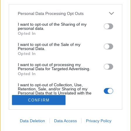
MR-vizsgálat
third parties.
Triglicerid szint
LDL-koleszterin
Please note that this website/app uses one or more Google
Personal Data Processing Opt Outs
Magas CRP
services and may gather and store information including but
Mammográfia
not limited to your visit or usage behaviour. You may click to
I want to opt-out of the Sharing of my
personal data.
EKG
grant or deny consent to Google and its third-party tags to
Opted In
Összes Vizsgálat
use your data for below specified purposes in below Google
Kezelés
consent section.
I want to opt-out of the Sale of my
Aranyér kezelése
Personal Data.
Kemoterápia
Opted In
Szürkehályog műtét
Vízszerű hasmenés
I want to opt-out of processing my
Personal Data for Targeted Advertising.
Afta kezelése
Opted In
Dagadt boka kezelése
Napallergia kezelése
I want to opt-out of Collection, Use,
Fülgyulladás kezelése
Retention, Sale, and/or Sharing of my
Personal Data that Is Unrelated with the
Összes Kezelés
Purposes for which it was collected.
Életmódváltás
CONFIRM
Opted Out
Kutatás
Google consents
Data Deletion
Data Access
Privacy Policy
I want to allow Google to enable storage