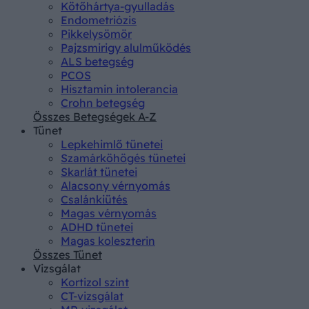
Kötőhártya-gyulladás
Endometriózis
Pikkelysömör
Pajzsmirigy alulműködés
ALS betegség
PCOS
Hisztamin intolerancia
Crohn betegség
Összes Betegségek A-Z
Tünet
Lepkehimlő tünetei
Szamárköhögés tünetei
Skarlát tünetei
Alacsony vérnyomás
Csalánkiütés
Magas vérnyomás
ADHD tünetei
Magas koleszterin
Összes Tünet
Vizsgálat
Kortizol szint
CT-vizsgálat