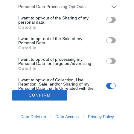
Please note that this website/app uses one or more Google
Personal Data Processing Opt Outs
Gyomorrák
services and may gather and store information including but
not limited to your visit or usage behaviour. You may click to
I want to opt-out of the Sharing of my
personal data.
grant or deny consent to Google and its third-party tags to
Opted In
use your data for below specified purposes in below Google
consent section.
I want to opt-out of the Sale of my
Personal Data.
Opted In
I want to opt-out of processing my
Personal Data for Targeted Advertising.
Opted In
I want to opt-out of Collection, Use,
Retention, Sale, and/or Sharing of my
Personal Data that Is Unrelated with the
Purposes for which it was collected.
CONFIRM
Opted Out
Google consents
Data Deletion
Data Access
Privacy Policy
I want to allow Google to enable storage
related to advertising like cookies on web or
device identifiers in apps.