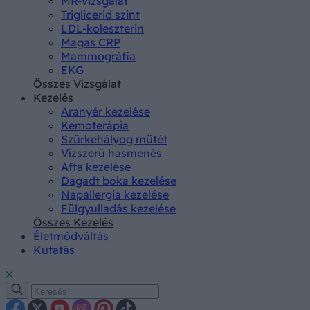
MR-vizsgálat
Triglicerid szint
LDL-koleszterin
Magas CRP
Mammográfia
EKG
Összes Vizsgálat
Kezelés
Aranyér kezelése
Kemoterápia
Szürkehályog műtét
Vízszerű hasmenés
Afta kezelése
Dagadt boka kezelése
Napallergia kezelése
Fülgyulladás kezelése
Összes Kezelés
Életmódváltás
Kutatás