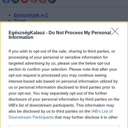
Betegségek A-Z
Tünet
Vizsgálat
Kezelés
EgészségKalauz -
Do Not Process My Personal
Életmódváltás
Information
Kutatás
Prevenció
If you wish to opt-out of the sale, sharing to third parties, or
Hírek
processing of your personal or sensitive information for
Videók
targeted advertising by us, please use the below opt-out
Kisállatok egészsége
section to confirm your selection. Please note that after your
opt-out request is processed you may continue seeing
#allergia
#influenza
#cukorbetegség
interest-based ads based on personal information utilized by
#orvosmeteorológia
#vérnyomás
#stroke
#rákbetegség
us or personal information disclosed to third parties prior to
#pajzsmirigy
#reflux
#ekcéma
#herpesz
your opt-out. You may separately opt-out of the further
Regisztráció
disclosure of your personal information by third parties on the
IAB’s list of downstream participants. This information may
also be disclosed by us to third parties on the
IAB’s List of
Downstream Participants
that may further disclose it to other
third parties.
Gyomorrák