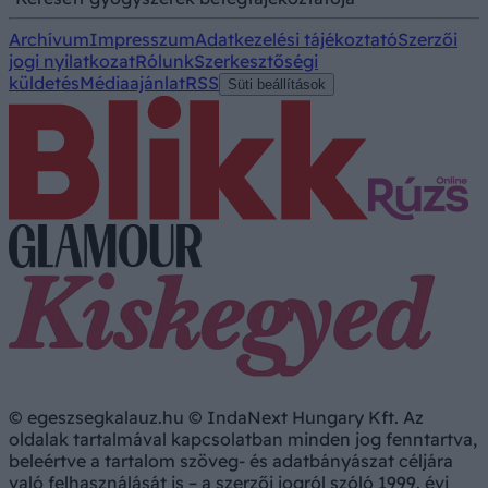
Archívum
Impresszum
Adatkezelési tájékoztató
Szerzői
jogi nyilatkozat
Rólunk
Szerkesztőségi
küldetés
Médiaajánlat
RSS
Süti beállítások
© egeszsegkalauz.hu © IndaNext Hungary Kft. Az
oldalak tartalmával kapcsolatban minden jog fenntartva,
beleértve a tartalom szöveg- és adatbányászat céljára
való felhasználását is – a szerzői jogról szóló 1999. évi