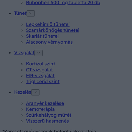
Rubophen 500 mg tabletta 20 db
Tünet
Lepkehimlő tünetei
Szamárköhögés tünetei
Skarlát tünetei
Alacsony vérnyomás
Vizsgálat
Kortizol szint
CT-vizsgálat
MR-vizsgálat
Triglicerid szint
Kezelés
Aranyér kezelése
Kemoterápia
Szürkehályog műtét
Vízszerű hasmenés
*Keresett gyógyszerek betegtájékoztatója