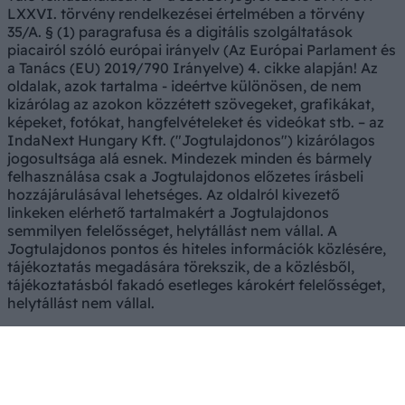
LXXVI. törvény rendelkezései értelmében a törvény
35/A. § (1) paragrafusa és a digitális szolgáltatások
piacairól szóló európai irányelv (Az Európai Parlament és
a Tanács (EU) 2019/790 Irányelve) 4. cikke alapján! Az
oldalak, azok tartalma - ideértve különösen, de nem
kizárólag az azokon közzétett szövegeket, grafikákat,
képeket, fotókat, hangfelvételeket és videókat stb. – az
IndaNext Hungary Kft. ("Jogtulajdonos") kizárólagos
jogosultsága alá esnek. Mindezek minden és bármely
felhasználása csak a Jogtulajdonos előzetes írásbeli
hozzájárulásával lehetséges. Az oldalról kivezető
linkeken elérhető tartalmakért a Jogtulajdonos
semmilyen felelősséget, helytállást nem vállal. A
Jogtulajdonos pontos és hiteles információk közlésére,
tájékoztatás megadására törekszik, de a közlésből,
tájékoztatásból fakadó esetleges károkért felelősséget,
helytállást nem vállal.