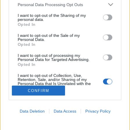
Please note that this website/app uses one or more Google
Personal Data Processing Opt Outs
services and may gather and store information including but
Gyomorsav
not limited to your visit or usage behaviour. You may click to
I want to opt-out of the Sharing of my
personal data.
grant or deny consent to Google and its third-party tags to
Opted In
use your data for below specified purposes in below Google
consent section.
I want to opt-out of the Sale of my
Personal Data.
Opted In
I want to opt-out of processing my
Personal Data for Targeted Advertising.
Opted In
I want to opt-out of Collection, Use,
Retention, Sale, and/or Sharing of my
Personal Data that Is Unrelated with the
Purposes for which it was collected.
CONFIRM
Opted Out
Google consents
Data Deletion
Data Access
Privacy Policy
I want to allow Google to enable storage
related to advertising like cookies on web or
device identifiers in apps.