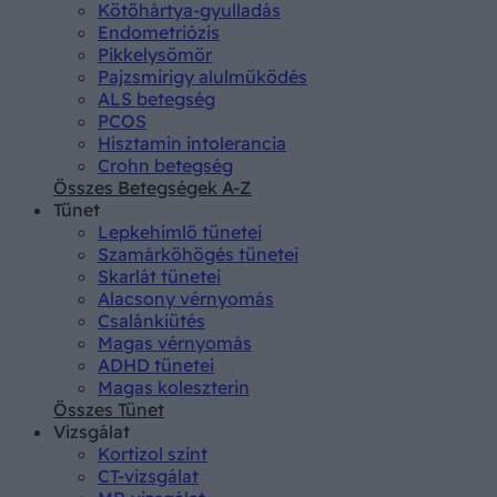
Kötőhártya-gyulladás
Endometriózis
Pikkelysömör
Pajzsmirigy alulműködés
ALS betegség
PCOS
Hisztamin intolerancia
Crohn betegség
Összes Betegségek A-Z
Tünet
Lepkehimlő tünetei
Szamárköhögés tünetei
Skarlát tünetei
Alacsony vérnyomás
Csalánkiütés
Magas vérnyomás
ADHD tünetei
Magas koleszterin
Összes Tünet
Vizsgálat
Kortizol szint
CT-vizsgálat