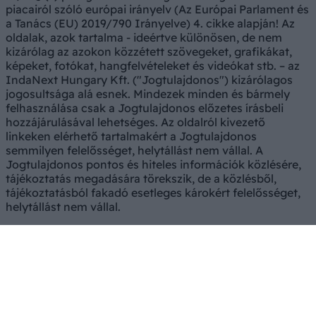
piacairól szóló európai irányelv (Az Európai Parlament és
a Tanács (EU) 2019/790 Irányelve) 4. cikke alapján! Az
oldalak, azok tartalma - ideértve különösen, de nem
kizárólag az azokon közzétett szövegeket, grafikákat,
képeket, fotókat, hangfelvételeket és videókat stb. – az
IndaNext Hungary Kft. ("Jogtulajdonos") kizárólagos
jogosultsága alá esnek. Mindezek minden és bármely
felhasználása csak a Jogtulajdonos előzetes írásbeli
hozzájárulásával lehetséges. Az oldalról kivezető
linkeken elérhető tartalmakért a Jogtulajdonos
semmilyen felelősséget, helytállást nem vállal. A
Jogtulajdonos pontos és hiteles információk közlésére,
tájékoztatás megadására törekszik, de a közlésből,
tájékoztatásból fakadó esetleges károkért felelősséget,
helytállást nem vállal.