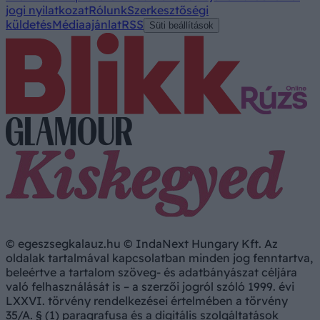
jogi nyilatkozat
Rólunk
Szerkesztőségi
küldetés
Médiaajánlat
RSS
Süti beállítások
© egeszsegkalauz.hu © IndaNext Hungary Kft. Az
oldalak tartalmával kapcsolatban minden jog fenntartva,
beleértve a tartalom szöveg- és adatbányászat céljára
való felhasználását is – a szerzői jogról szóló 1999. évi
LXXVI. törvény rendelkezései értelmében a törvény
35/A. § (1) paragrafusa és a digitális szolgáltatások