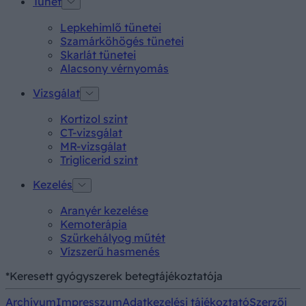
Tünet
Lepkehimlő tünetei
Szamárköhögés tünetei
Skarlát tünetei
Alacsony vérnyomás
Vizsgálat
Kortizol szint
CT-vizsgálat
MR-vizsgálat
Triglicerid szint
Kezelés
Aranyér kezelése
Kemoterápia
Szürkehályog műtét
Vízszerű hasmenés
*Keresett gyógyszerek betegtájékoztatója
Archívum
Impresszum
Adatkezelési tájékoztató
Szerzői