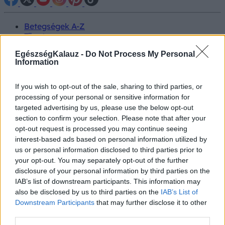
Betegségek A-Z
Tünet
Vizsgálat
EgészségKalauz -
Do Not Process My Personal
Kezelés
Information
Életmódváltás
Kutatás
Prevenció
If you wish to opt-out of the sale, sharing to third parties, or
Hírek
processing of your personal or sensitive information for
Videók
targeted advertising by us, please use the below opt-out
Kisállatok egészsége
section to confirm your selection. Please note that after your
opt-out request is processed you may continue seeing
#allergia
#influenza
#cukorbetegség
interest-based ads based on personal information utilized by
#orvosmeteorológia
#vérnyomás
#stroke
#rákbetegség
us or personal information disclosed to third parties prior to
#pajzsmirigy
#reflux
#ekcéma
#herpesz
your opt-out. You may separately opt-out of the further
Regisztráció
disclosure of your personal information by third parties on the
IAB’s list of downstream participants. This information may
also be disclosed by us to third parties on the
IAB’s List of
Downstream Participants
that may further disclose it to other
third parties.
Gyomorsav