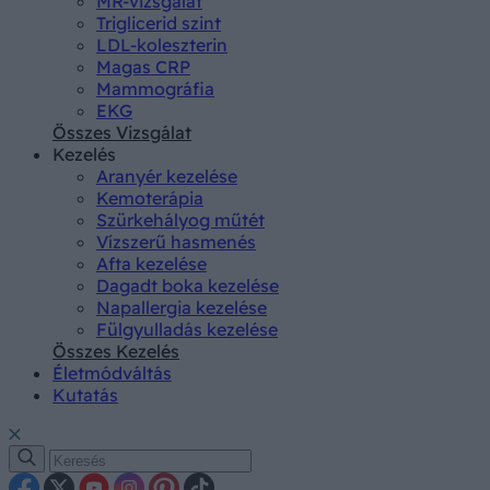
MR-vizsgálat
Triglicerid szint
LDL-koleszterin
Magas CRP
Mammográfia
EKG
Összes Vizsgálat
Kezelés
Aranyér kezelése
Kemoterápia
Szürkehályog műtét
Vízszerű hasmenés
Afta kezelése
Dagadt boka kezelése
Napallergia kezelése
Fülgyulladás kezelése
Összes Kezelés
Életmódváltás
Kutatás