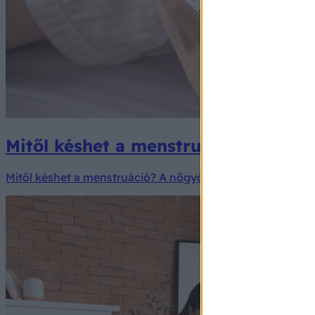
Mitől késhet a menstruációm?
Mitől késhet a menstruáció? A nőgyógyászok szerint nem m