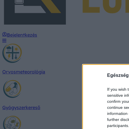
Bejelentkezés
Orvosmeteorológia
Egészség
If you wish 
sensitive in
confirm you
Gyógyszerkereső
continue se
information 
further disc
participants