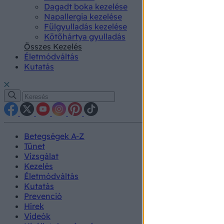
Dagadt boka kezelése
Napallergia kezelése
Fülgyulladás kezelése
Kötőhártya gyulladás
Összes Kezelés
Életmódváltás
Kutatás
Betegségek A-Z
Tünet
Vizsgálat
Kezelés
Életmódváltás
Kutatás
Prevenció
Hírek
Videók