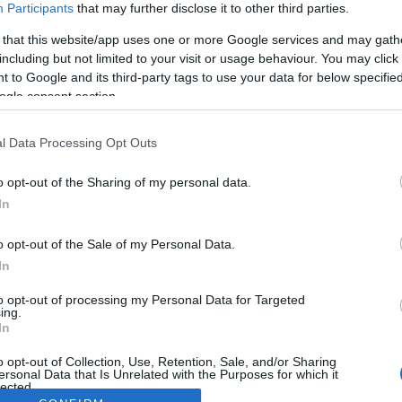
Participants
that may further disclose it to other third parties.
 that this website/app uses one or more Google services and may gath
including but not limited to your visit or usage behaviour. You may click 
 to Google and its third-party tags to use your data for below specifi
ogle consent section.
l Data Processing Opt Outs
o opt-out of the Sharing of my personal data.
In
o opt-out of the Sale of my Personal Data.
In
to opt-out of processing my Personal Data for Targeted
ing.
In
o opt-out of Collection, Use, Retention, Sale, and/or Sharing
ersonal Data that Is Unrelated with the Purposes for which it
lected.