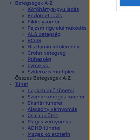
Opted 
Betegségek A-Z
Kötőhártya-gyulladás
Endometriózis
Google 
Pikkelysömör
Pajzsmirigy alulműködés
I want t
ALS betegség
web or d
PCOS
Hisztamin intolerancia
I want t
Crohn betegség
purpose
Rühesség
Lyme-kór
I want 
Szklerózis multiplex
Összes Betegségek A-Z
I want t
Tünet
web or d
Lepkehimlő tünetei
Szamárköhögés tünetei
I want t
Skarlát tünetei
or app.
Alacsony vérnyomás
Csalánkiütés
I want t
Magas vérnyomás
ADHD tünetei
Magas koleszterin
I want t