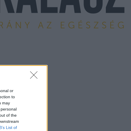
sonal or
ection to
ou may
 personal
out of the
 downstream
B’s List of