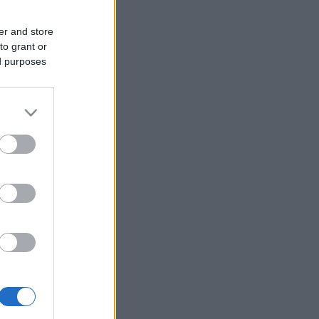
er and store
to grant or
ed purposes