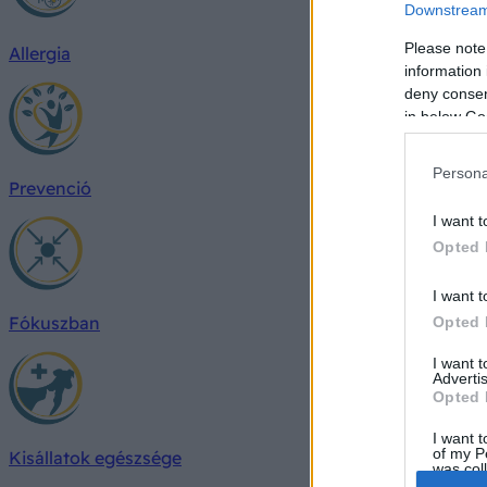
Downstream 
Please note
Allergia
information 
deny consent
in below Go
Persona
Prevenció
I want t
Opted 
I want t
Fókuszban
Opted 
I want 
Advertis
Opted 
I want t
of my P
Kisállatok egészsége
was col