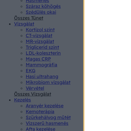
Hasmenés
authenti
Száraz köhögés
Szédülés okai
Összes Tünet
Vizsgálat
Kortizol szint
CT-vizsgálat
MR-vizsgálat
Triglicerid szint
LDL-koleszterin
Magas CRP
Mammográfia
EKG
Hasi ultrahang
Mikrobiom vizsgálat
Vérvétel
Összes Vizsgálat
Kezelés
Aranyér kezelése
Kemoterápia
Szürkehályog műtét
Vízszerű hasmenés
Afta kezelése