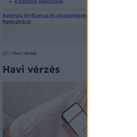
Kisállatok egészsége
#allergia
#influenza
#cukorbetegség
#orvosmeteorológi
Regisztráció
Havi vérzés
Havi vérzés