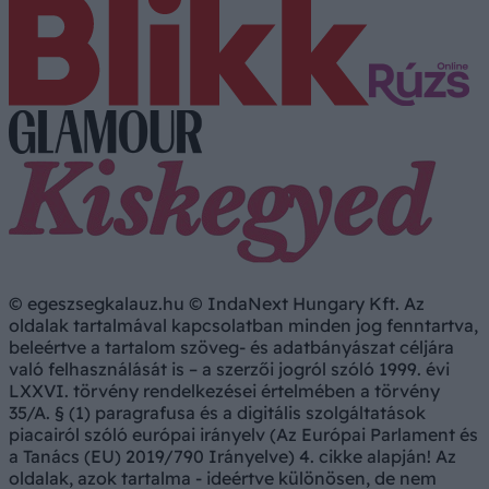
© egeszsegkalauz.hu © IndaNext Hungary Kft. Az
oldalak tartalmával kapcsolatban minden jog fenntartva,
beleértve a tartalom szöveg- és adatbányászat céljára
való felhasználását is – a szerzői jogról szóló 1999. évi
LXXVI. törvény rendelkezései értelmében a törvény
35/A. § (1) paragrafusa és a digitális szolgáltatások
piacairól szóló európai irányelv (Az Európai Parlament és
a Tanács (EU) 2019/790 Irányelve) 4. cikke alapján! Az
oldalak, azok tartalma - ideértve különösen, de nem