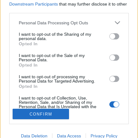
Downstream Participants
that may further disclose it to other
Hidratálás
third parties.
Please note that this website/app uses one or more Google
Personal Data Processing Opt Outs
services and may gather and store information including but
not limited to your visit or usage behaviour. You may click to
I want to opt-out of the Sharing of my
personal data.
grant or deny consent to Google and its third-party tags to
Opted In
use your data for below specified purposes in below Google
consent section.
I want to opt-out of the Sale of my
Personal Data.
Opted In
I want to opt-out of processing my
Personal Data for Targeted Advertising.
Opted In
I want to opt-out of Collection, Use,
Retention, Sale, and/or Sharing of my
Personal Data that Is Unrelated with the
Purposes for which it was collected.
CONFIRM
Opted Out
Google consents
Data Deletion
Data Access
Privacy Policy