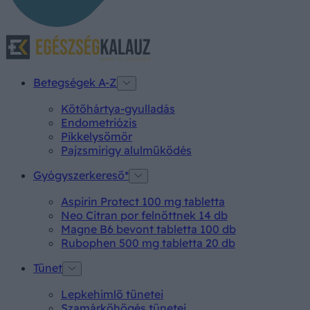
Betegségek A-Z
Kötőhártya-gyulladás
Endometriózis
Pikkelysömör
Pajzsmirigy alulműködés
Gyógyszerkereső*
Aspirin Protect 100 mg tabletta
Neo Citran por felnőttnek 14 db
Magne B6 bevont tabletta 100 db
Rubophen 500 mg tabletta 20 db
Tünet
Lepkehimlő tünetei
Szamárköhögés tünetei