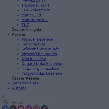
MR-vizsgálat
Triglicerid szint
LDL-koleszterin
Magas CRP
Mammográfia
EKG
Összes Vizsgálat
Kezelés
Aranyér kezelése
Kemoterápia
Szürkehályog műtét
Vízszerű hasmenés
Afta kezelése
Dagadt boka kezelése
Napallergia kezelése
Fülgyulladás kezelése
Összes Kezelés
Életmódváltás
Kutatás