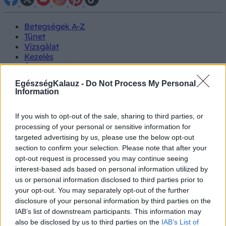
Betegségek A-Z
Tünet
Vizsgálat
Kezelés
Életmódváltás
Kutatás
EgészségKalauz -
Do Not Process My Personal
Prevenció
Information
Hírek
Videók
Kisállatok egészsége
If you wish to opt-out of the sale, sharing to third parties, or
processing of your personal or sensitive information for
targeted advertising by us, please use the below opt-out
#allergia
#influenza
#cukorbetegség
section to confirm your selection. Please note that after your
#orvosmeteorológia
#vérnyomás
#stroke
#rákbetegség
opt-out request is processed you may continue seeing
#pajzsmirigy
#reflux
#ekcéma
#herpesz
interest-based ads based on personal information utilized by
Regisztráció
us or personal information disclosed to third parties prior to
your opt-out. You may separately opt-out of the further
disclosure of your personal information by third parties on the
IAB’s list of downstream participants. This information may
also be disclosed by us to third parties on the
IAB’s List of
Hidratálás