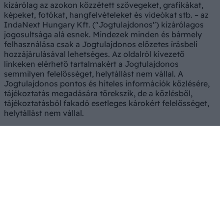
kizárólag az azokon közzétett szövegeket, grafikákat,
képeket, fotókat, hangfelvételeket és videókat stb. – az
IndaNext Hungary Kft. ("Jogtulajdonos") kizárólagos
jogosultsága alá esnek. Mindezek minden és bármely
felhasználása csak a Jogtulajdonos előzetes írásbeli
hozzájárulásával lehetséges. Az oldalról kivezető
linkeken elérhető tartalmakért a Jogtulajdonos
semmilyen felelősséget, helytállást nem vállal. A
Jogtulajdonos pontos és hiteles információk közlésére,
tájékoztatás megadására törekszik, de a közlésből,
tájékoztatásból fakadó esetleges károkért felelősséget,
helytállást nem vállal.