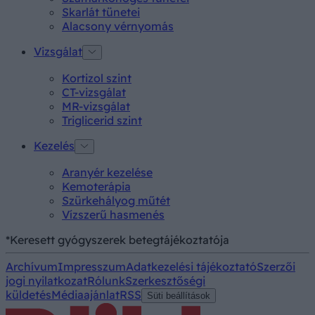
Skarlát tünetei
Alacsony vérnyomás
Vizsgálat
Kortizol szint
CT-vizsgálat
MR-vizsgálat
Triglicerid szint
Kezelés
Aranyér kezelése
Kemoterápia
Szürkehályog műtét
Vízszerű hasmenés
*Keresett gyógyszerek betegtájékoztatója
Archívum
Impresszum
Adatkezelési tájékoztató
Szerzői
jogi nyilatkozat
Rólunk
Szerkesztőségi
küldetés
Médiaajánlat
RSS
Süti beállítások