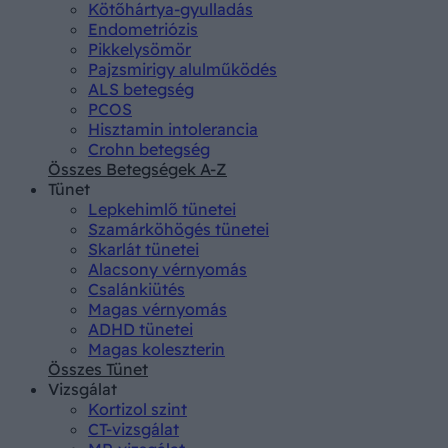
Kötőhártya-gyulladás
Endometriózis
Pikkelysömör
Pajzsmirigy alulműködés
ALS betegség
PCOS
Hisztamin intolerancia
Crohn betegség
Összes Betegségek A-Z
Tünet
Lepkehimlő tünetei
Szamárköhögés tünetei
Skarlát tünetei
Alacsony vérnyomás
Csalánkiütés
Magas vérnyomás
ADHD tünetei
Magas koleszterin
Összes Tünet
Vizsgálat
Kortizol szint
CT-vizsgálat