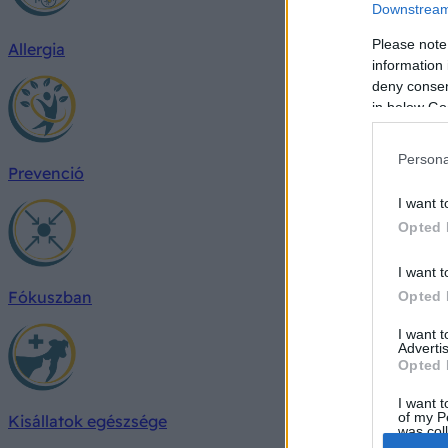
Downstream 
Please note
Allergia
information 
deny consent
in below Go
Persona
Prevenció
I want t
Opted 
I want t
Fókuszban
Opted 
I want 
Advertis
Opted 
I want t
of my P
Kisállatok egészsége
was col