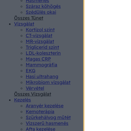
Hasmenés
authenti
Száraz köhögés
Szédülés okai
Összes Tünet
Vizsgálat
Kortizol szint
CT-vizsgálat
MR-vizsgálat
Triglicerid szint
LDL-koleszterin
Magas CRP
Mammográfia
EKG
Hasi ultrahang
Mikrobiom vizsgálat
Vérvétel
Összes Vizsgálat
Kezelés
Aranyér kezelése
Kemoterápia
Szürkehályog műtét
Vízszerű hasmenés
Afta kezelése