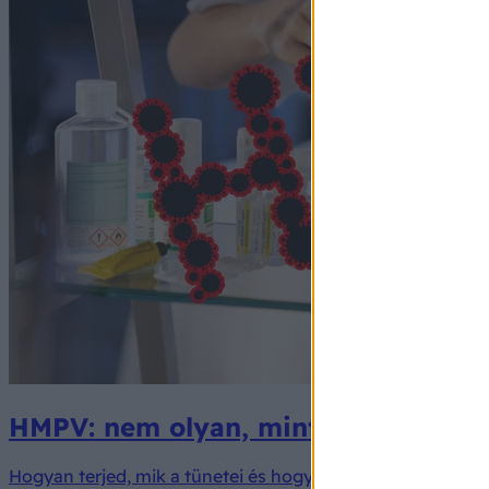
HMPV: nem olyan, mint a covid - íg
Hogyan terjed, mik a tünetei és hogyan előzhető meg a 