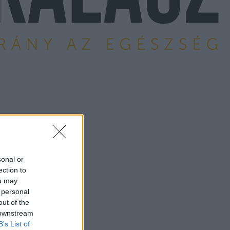
sonal or
ection to
ou may
 personal
out of the
 downstream
B’s List of