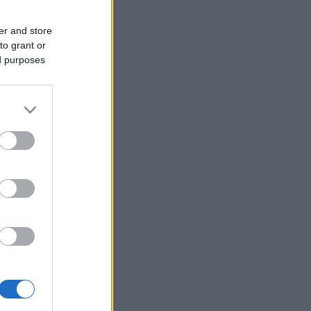
er and store
to grant or
ed purposes