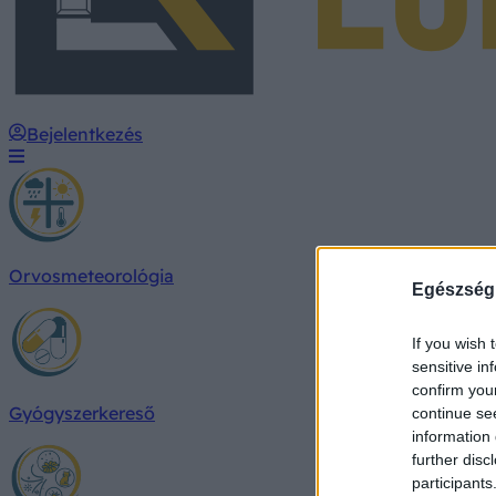
Bejelentkezés
Orvosmeteorológia
Egészség
If you wish 
sensitive in
confirm you
Gyógyszerkereső
continue se
information 
further disc
participants