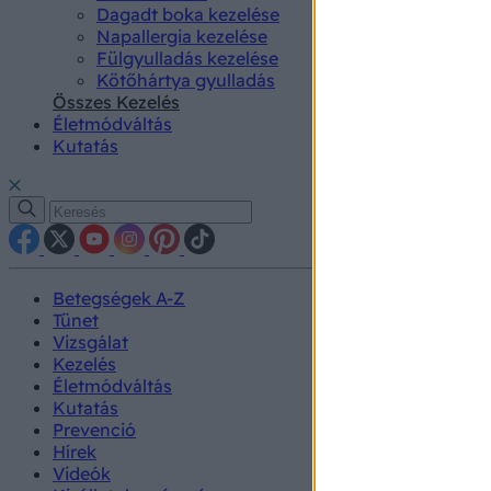
Dagadt boka kezelése
Napallergia kezelése
Fülgyulladás kezelése
Kötőhártya gyulladás
Összes Kezelés
Életmódváltás
Kutatás
Betegségek A-Z
Tünet
Vizsgálat
Kezelés
Életmódváltás
Kutatás
Prevenció
Hírek
Videók