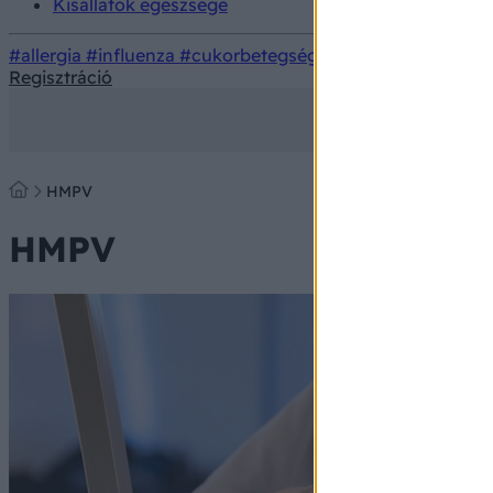
Kisállatok egészsége
#allergia
#influenza
#cukorbetegség
#orvosmeteorológi
Regisztráció
HMPV
HMPV