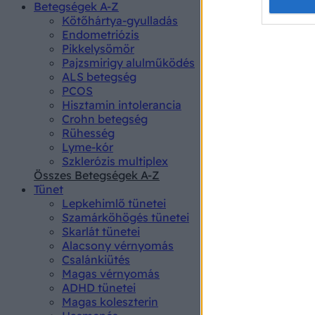
Opted 
Betegségek A-Z
Kötőhártya-gyulladás
Endometriózis
Google 
Pikkelysömör
Pajzsmirigy alulműködés
I want t
ALS betegség
web or d
PCOS
Hisztamin intolerancia
I want t
Crohn betegség
purpose
Rühesség
Lyme-kór
I want 
Szklerózis multiplex
Összes Betegségek A-Z
I want t
Tünet
web or d
Lepkehimlő tünetei
Szamárköhögés tünetei
I want t
Skarlát tünetei
or app.
Alacsony vérnyomás
Csalánkiütés
I want t
Magas vérnyomás
ADHD tünetei
Magas koleszterin
I want t