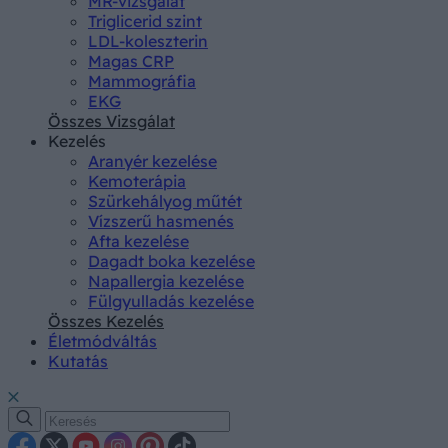
MR-vizsgálat
Triglicerid szint
LDL-koleszterin
Magas CRP
Mammográfia
EKG
Összes Vizsgálat
Kezelés
Aranyér kezelése
Kemoterápia
Szürkehályog műtét
Vízszerű hasmenés
Afta kezelése
Dagadt boka kezelése
Napallergia kezelése
Fülgyulladás kezelése
Összes Kezelés
Életmódváltás
Kutatás