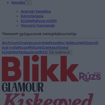
Kezelés
Aranyér kezelése
Kemoterápia
Szürkehályog műtét
Vízszerű hasmenés
*Keresett gyógyszerek betegtájékoztatója
Archívum
Impresszum
Adatkezelési tájékoztató
Szerzői
jogi nyilatkozat
Rólunk
Szerkesztőségi
küldetés
Médiaajánlat
RSS
Süti beállítások