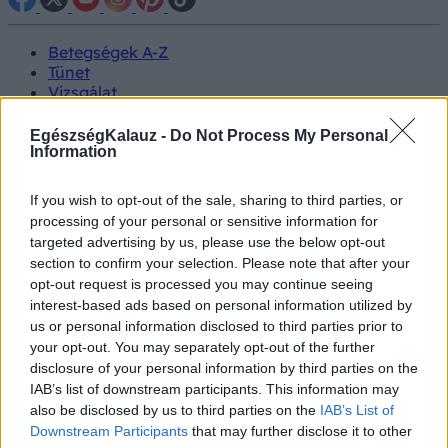
Betegségek A-Z
Tünet
Vizsgálat
Kezelés
Életmódváltás
EgészségKalauz -
Do Not Process My Personal
Kutatás
Information
Prevenció
Hírek
If you wish to opt-out of the sale, sharing to third parties, or
Videók
processing of your personal or sensitive information for
Kisállatok egészsége
targeted advertising by us, please use the below opt-out
section to confirm your selection. Please note that after your
#allergia
#influenza
#cukorbetegség
opt-out request is processed you may continue seeing
#orvosmeteorológia
#vérnyomás
#stroke
#rákbetegség
interest-based ads based on personal information utilized by
#pajzsmirigy
#reflux
#ekcéma
#herpesz
us or personal information disclosed to third parties prior to
Regisztráció
your opt-out. You may separately opt-out of the further
disclosure of your personal information by third parties on the
IAB’s list of downstream participants. This information may
also be disclosed by us to third parties on the
IAB’s List of
Downstream Participants
that may further disclose it to other
HPV-fertőzés