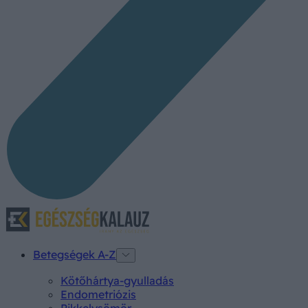
Betegségek A-Z
Kötőhártya-gyulladás
Endometriózis
Pikkelysömör