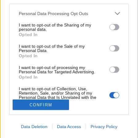
third parties.
HPV-fertőzés
Please note that this website/app uses one or more Google
Personal Data Processing Opt Outs
services and may gather and store information including but
not limited to your visit or usage behaviour. You may click to
I want to opt-out of the Sharing of my
personal data.
grant or deny consent to Google and its third-party tags to
Opted In
use your data for below specified purposes in below Google
consent section.
I want to opt-out of the Sale of my
Personal Data.
Opted In
I want to opt-out of processing my
Personal Data for Targeted Advertising.
Opted In
I want to opt-out of Collection, Use,
Retention, Sale, and/or Sharing of my
Personal Data that Is Unrelated with the
Purposes for which it was collected.
CONFIRM
Opted Out
Google consents
Data Deletion
Data Access
Privacy Policy
I want to allow Google to enable storage
related to advertising like cookies on web or