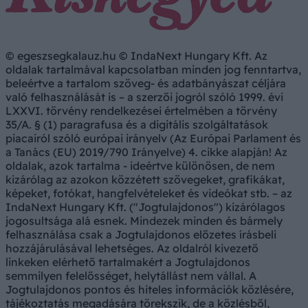
© egeszsegkalauz.hu © IndaNext Hungary Kft. Az
oldalak tartalmával kapcsolatban minden jog fenntartva,
beleértve a tartalom szöveg- és adatbányászat céljára
való felhasználását is – a szerzői jogról szóló 1999. évi
LXXVI. törvény rendelkezései értelmében a törvény
35/A. § (1) paragrafusa és a digitális szolgáltatások
piacairól szóló európai irányelv (Az Európai Parlament és
a Tanács (EU) 2019/790 Irányelve) 4. cikke alapján! Az
oldalak, azok tartalma - ideértve különösen, de nem
kizárólag az azokon közzétett szövegeket, grafikákat,
képeket, fotókat, hangfelvételeket és videókat stb. – az
IndaNext Hungary Kft. ("Jogtulajdonos") kizárólagos
jogosultsága alá esnek. Mindezek minden és bármely
felhasználása csak a Jogtulajdonos előzetes írásbeli
hozzájárulásával lehetséges. Az oldalról kivezető
linkeken elérhető tartalmakért a Jogtulajdonos
semmilyen felelősséget, helytállást nem vállal. A
Jogtulajdonos pontos és hiteles információk közlésére,
tájékoztatás megadására törekszik, de a közlésből,