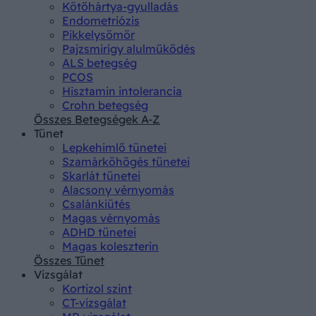
Kötőhártya-gyulladás
Endometriózis
Pikkelysömör
Pajzsmirigy alulműködés
ALS betegség
PCOS
Hisztamin intolerancia
Crohn betegség
Összes Betegségek A-Z
Tünet
Lepkehimlő tünetei
Szamárköhögés tünetei
Skarlát tünetei
Alacsony vérnyomás
Csalánkiütés
Magas vérnyomás
ADHD tünetei
Magas koleszterin
Összes Tünet
Vizsgálat
Kortizol szint
CT-vizsgálat