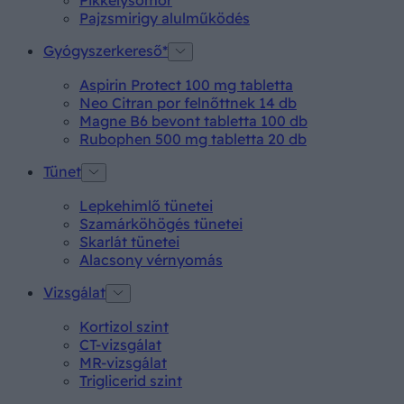
Pajzsmirigy alulműködés
Gyógyszerkereső*
Aspirin Protect 100 mg tabletta
Neo Citran por felnőttnek 14 db
Magne B6 bevont tabletta 100 db
Rubophen 500 mg tabletta 20 db
Tünet
Lepkehimlő tünetei
Szamárköhögés tünetei
Skarlát tünetei
Alacsony vérnyomás
Vizsgálat
Kortizol szint
CT-vizsgálat
MR-vizsgálat
Triglicerid szint