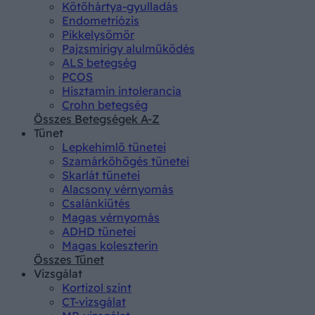
Kötőhártya-gyulladás
Endometriózis
Pikkelysömör
Pajzsmirigy alulműködés
ALS betegség
PCOS
Hisztamin intolerancia
Crohn betegség
Összes Betegségek A-Z
Tünet
Lepkehimlő tünetei
Szamárköhögés tünetei
Skarlát tünetei
Alacsony vérnyomás
Csalánkiütés
Magas vérnyomás
ADHD tünetei
Magas koleszterin
Összes Tünet
Vizsgálat
Kortizol szint
CT-vizsgálat