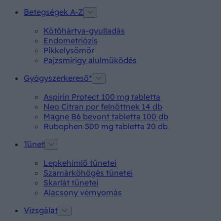
Betegségek A-Z
Kötőhártya-gyulladás
Endometriózis
Pikkelysömör
Pajzsmirigy alulműködés
Gyógyszerkereső*
Aspirin Protect 100 mg tabletta
Neo Citran por felnőttnek 14 db
Magne B6 bevont tabletta 100 db
Rubophen 500 mg tabletta 20 db
Tünet
Lepkehimlő tünetei
Szamárköhögés tünetei
Skarlát tünetei
Alacsony vérnyomás
Vizsgálat