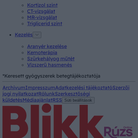
Kortizol szint
CT-vizsgálat
MR-vizsgálat
Triglicerid szint
Kezelés
Aranyér kezelése
Kemoterápia
Szürkehályog műtét
Vízszerű hasmenés
*Keresett gyógyszerek betegtájékoztatója
Archívum
Impresszum
Adatkezelési tájékoztató
Szerzői
jogi nyilatkozat
Rólunk
Szerkesztőségi
küldetés
Médiaajánlat
RSS
Süti beállítások