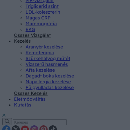
MR-vizsgálat
Triglicerid szint
LDL-koleszterin
Magas CRP
Mammográfia
EKG
Összes Vizsgálat
Kezelés
Aranyér kezelése
Kemoterápia
Szürkehályog műtét
Vízszerű hasmenés
Afta kezelése
Dagadt boka kezelése
Napallergia kezelése
Fülgyulladás kezelése
Összes Kezelés
Életmódváltás
Kutatás