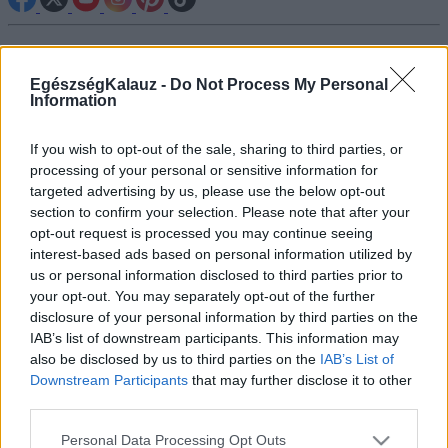
Betegségek A-Z
Tünet
EgészségKalauz -
Do Not Process My Personal
Vizsgálat
Information
Kezelés
Életmódváltás
If you wish to opt-out of the sale, sharing to third parties, or
Kutatás
Prevenció
processing of your personal or sensitive information for
Hírek
targeted advertising by us, please use the below opt-out
Videók
section to confirm your selection. Please note that after your
Kisállatok egészsége
opt-out request is processed you may continue seeing
interest-based ads based on personal information utilized by
us or personal information disclosed to third parties prior to
#allergia
#influenza
#cukorbetegség
#orvosmeteorológia
#vérnyomás
#stroke
#rákbetegség
your opt-out. You may separately opt-out of the further
#pajzsmirigy
#reflux
#ekcéma
#herpesz
disclosure of your personal information by third parties on the
Regisztráció
IAB’s list of downstream participants. This information may
also be disclosed by us to third parties on the
IAB’s List of
Downstream Participants
that may further disclose it to other
third parties.
Please note that this website/app uses one or more Google
Personal Data Processing Opt Outs
Idegrendszeri betegség