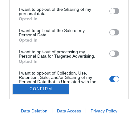
services and may gather and store information including but
not limited to your visit or usage behaviour. You may click to
I want to opt-out of the Sharing of my
Idegrendszeri betegség
personal data.
grant or deny consent to Google and its third-party tags to
Opted In
use your data for below specified purposes in below Google
consent section.
I want to opt-out of the Sale of my
Personal Data.
Opted In
I want to opt-out of processing my
Personal Data for Targeted Advertising.
Opted In
I want to opt-out of Collection, Use,
Retention, Sale, and/or Sharing of my
Personal Data that Is Unrelated with the
Purposes for which it was collected.
CONFIRM
Opted Out
Google consents
Data Deletion
Data Access
Privacy Policy
I want to allow Google to enable storage
related to advertising like cookies on web or
device identifiers in apps.