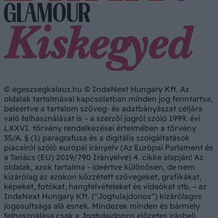
© egeszsegkalauz.hu © IndaNext Hungary Kft. Az
oldalak tartalmával kapcsolatban minden jog fenntartva,
beleértve a tartalom szöveg- és adatbányászat céljára
való felhasználását is – a szerzői jogról szóló 1999. évi
LXXVI. törvény rendelkezései értelmében a törvény
35/A. § (1) paragrafusa és a digitális szolgáltatások
piacairól szóló európai irányelv (Az Európai Parlament és
a Tanács (EU) 2019/790 Irányelve) 4. cikke alapján! Az
oldalak, azok tartalma - ideértve különösen, de nem
kizárólag az azokon közzétett szövegeket, grafikákat,
képeket, fotókat, hangfelvételeket és videókat stb. – az
IndaNext Hungary Kft. ("Jogtulajdonos") kizárólagos
jogosultsága alá esnek. Mindezek minden és bármely
felhasználása csak a Jogtulajdonos előzetes írásbeli