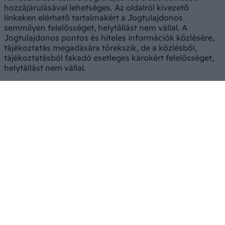
hozzájárulásával lehetséges. Az oldalról kivezető
linkeken elérhető tartalmakért a Jogtulajdonos
semmilyen felelősséget, helytállást nem vállal. A
Jogtulajdonos pontos és hiteles információk közlésére,
tájékoztatás megadására törekszik, de a közlésből,
tájékoztatásból fakadó esetleges károkért felelősséget,
helytállást nem vállal.