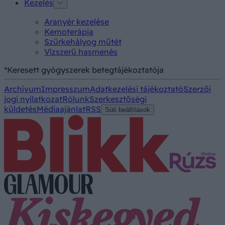
Kezelés
Aranyér kezelése
Kemoterápia
Szürkehályog műtét
Vízszerű hasmenés
*Keresett gyógyszerek betegtájékoztatója
Archívum
Impresszum
Adatkezelési tájékoztató
Szerzői
jogi nyilatkozat
Rólunk
Szerkesztőségi
küldetés
Médiaajánlat
RSS
Süti beállítások