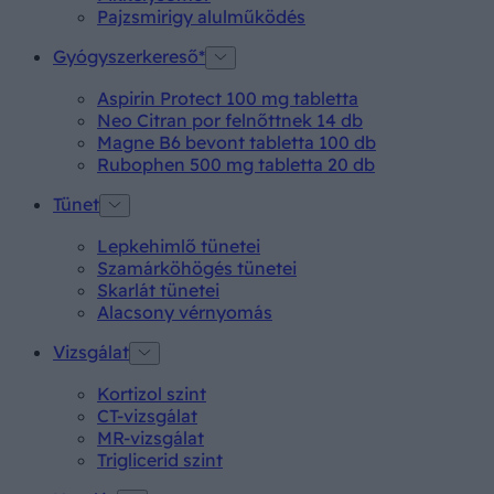
Pajzsmirigy alulműködés
Gyógyszerkereső*
Aspirin Protect 100 mg tabletta
Neo Citran por felnőttnek 14 db
Magne B6 bevont tabletta 100 db
Rubophen 500 mg tabletta 20 db
Tünet
Lepkehimlő tünetei
Szamárköhögés tünetei
Skarlát tünetei
Alacsony vérnyomás
Vizsgálat
Kortizol szint
CT-vizsgálat
MR-vizsgálat
Triglicerid szint