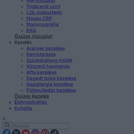
MR-vizsgálat
Triglicerid szint
LDL-koleszterin
Magas CRP
Mammográfia
EKG
Összes Vizsgálat
Kezelés
Aranyér kezelése
Kemoterápia
Szürkehályog műtét
Vízszerű hasmenés
Afta kezelése
Dagadt boka kezelése
Napallergia kezelése
Fülgyulladás kezelése
Összes Kezelés
Életmódváltás
Kutatás