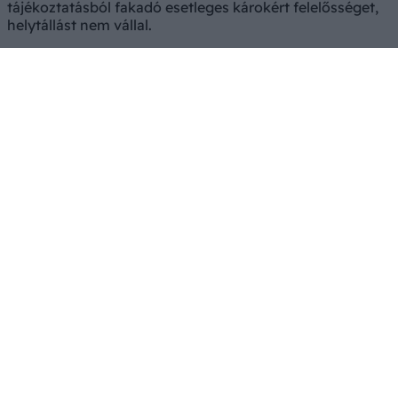
tájékoztatásból fakadó esetleges károkért felelősséget,
helytállást nem vállal.