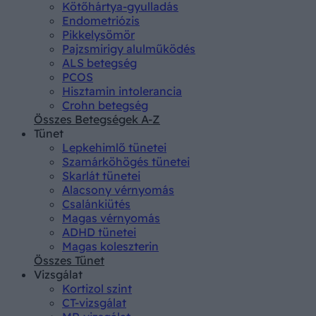
Kötőhártya-gyulladás
Endometriózis
Pikkelysömör
Pajzsmirigy alulműködés
ALS betegség
PCOS
Hisztamin intolerancia
Crohn betegség
Összes Betegségek A-Z
Tünet
Lepkehimlő tünetei
Szamárköhögés tünetei
Skarlát tünetei
Alacsony vérnyomás
Csalánkiütés
Magas vérnyomás
ADHD tünetei
Magas koleszterin
Összes Tünet
Vizsgálat
Kortizol szint
CT-vizsgálat