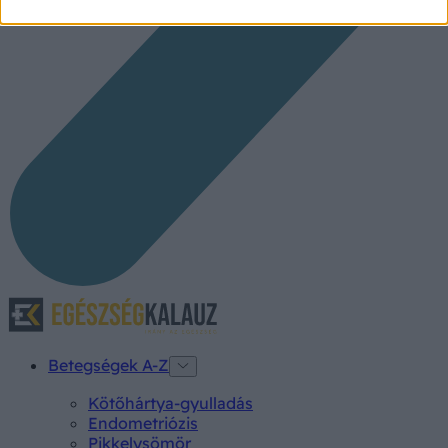
Betegségek A-Z
Kötőhártya-gyulladás
Endometriózis
Pikkelysömör