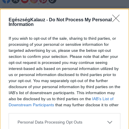
Betegségek A-Z
EgészségKalauz -
Do Not Process My Personal
Tünet
Information
Vizsgálat
Kezelés
Életmódváltás
If you wish to opt-out of the sale, sharing to third parties, or
Kutatás
processing of your personal or sensitive information for
Prevenció
targeted advertising by us, please use the below opt-out
Hírek
section to confirm your selection. Please note that after your
Videók
opt-out request is processed you may continue seeing
Kisállatok egészsége
interest-based ads based on personal information utilized by
us or personal information disclosed to third parties prior to
#allergia
#influenza
#cukorbetegség
your opt-out. You may separately opt-out of the further
#orvosmeteorológia
#vérnyomás
#stroke
#rákbetegség
disclosure of your personal information by third parties on the
#pajzsmirigy
#reflux
#ekcéma
#herpesz
IAB’s list of downstream participants. This information may
Regisztráció
also be disclosed by us to third parties on the
IAB’s List of
Downstream Participants
that may further disclose it to other
third parties.
Please note that this website/app uses one or more Google
Personal Data Processing Opt Outs
services and may gather and store information including but
Idegrendszeri betegség