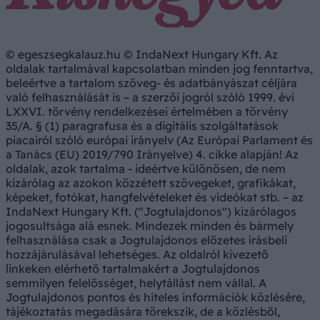
© egeszsegkalauz.hu © IndaNext Hungary Kft. Az
oldalak tartalmával kapcsolatban minden jog fenntartva,
beleértve a tartalom szöveg- és adatbányászat céljára
való felhasználását is – a szerzői jogról szóló 1999. évi
LXXVI. törvény rendelkezései értelmében a törvény
35/A. § (1) paragrafusa és a digitális szolgáltatások
piacairól szóló európai irányelv (Az Európai Parlament és
a Tanács (EU) 2019/790 Irányelve) 4. cikke alapján! Az
oldalak, azok tartalma - ideértve különösen, de nem
kizárólag az azokon közzétett szövegeket, grafikákat,
képeket, fotókat, hangfelvételeket és videókat stb. – az
IndaNext Hungary Kft. ("Jogtulajdonos") kizárólagos
jogosultsága alá esnek. Mindezek minden és bármely
felhasználása csak a Jogtulajdonos előzetes írásbeli
hozzájárulásával lehetséges. Az oldalról kivezető
linkeken elérhető tartalmakért a Jogtulajdonos
semmilyen felelősséget, helytállást nem vállal. A
Jogtulajdonos pontos és hiteles információk közlésére,
tájékoztatás megadására törekszik, de a közlésből,