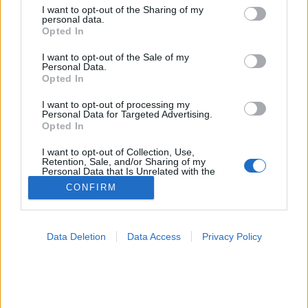
not limited to your visit or usage behaviour. You may click to
I want to opt-out of the Sharing of my
personal data.
Idegrendszeri betegség
grant or deny consent to Google and its third-party tags to
Opted In
use your data for below specified purposes in below Google
consent section.
I want to opt-out of the Sale of my
Personal Data.
Opted In
I want to opt-out of processing my
Personal Data for Targeted Advertising.
Opted In
I want to opt-out of Collection, Use,
Retention, Sale, and/or Sharing of my
Personal Data that Is Unrelated with the
Purposes for which it was collected.
CONFIRM
Opted Out
Google consents
Data Deletion
Data Access
Privacy Policy
I want to allow Google to enable storage
related to advertising like cookies on web or
device identifiers in apps.
I want to allow my user data to be sent to