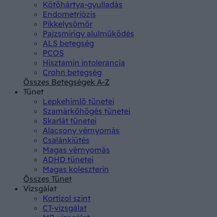
Kötőhártya-gyulladás
Endometriózis
Pikkelysömör
Pajzsmirigy alulműködés
ALS betegség
PCOS
Hisztamin intolerancia
Crohn betegség
Összes Betegségek A-Z
Tünet
Lepkehimlő tünetei
Szamárköhögés tünetei
Skarlát tünetei
Alacsony vérnyomás
Csalánkiütés
Magas vérnyomás
ADHD tünetei
Magas koleszterin
Összes Tünet
Vizsgálat
Kortizol szint
CT-vizsgálat