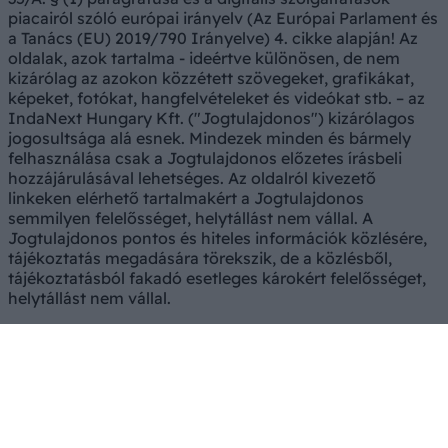
piacairól szóló európai irányelv (Az Európai Parlament és
a Tanács (EU) 2019/790 Irányelve) 4. cikke alapján! Az
oldalak, azok tartalma - ideértve különösen, de nem
kizárólag az azokon közzétett szövegeket, grafikákat,
képeket, fotókat, hangfelvételeket és videókat stb. – az
IndaNext Hungary Kft. ("Jogtulajdonos") kizárólagos
jogosultsága alá esnek. Mindezek minden és bármely
felhasználása csak a Jogtulajdonos előzetes írásbeli
hozzájárulásával lehetséges. Az oldalról kivezető
linkeken elérhető tartalmakért a Jogtulajdonos
semmilyen felelősséget, helytállást nem vállal. A
Jogtulajdonos pontos és hiteles információk közlésére,
tájékoztatás megadására törekszik, de a közlésből,
tájékoztatásból fakadó esetleges károkért felelősséget,
helytállást nem vállal.