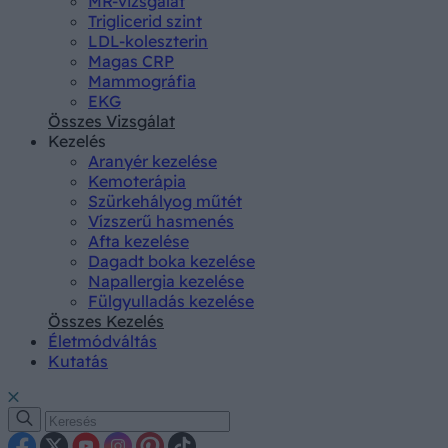
MR-vizsgálat
Triglicerid szint
LDL-koleszterin
Magas CRP
Mammográfia
EKG
Összes Vizsgálat
Kezelés
Aranyér kezelése
Kemoterápia
Szürkehályog műtét
Vízszerű hasmenés
Afta kezelése
Dagadt boka kezelése
Napallergia kezelése
Fülgyulladás kezelése
Összes Kezelés
Életmódváltás
Kutatás