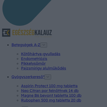
Betegségek A-Z
Kötőhártya-gyulladás
Endometriózis
Pikkelysömör
Pajzsmirigy alulműködés
Gyógyszerkereső*
Aspirin Protect 100 mg tabletta
Neo Citran por felnőttnek 14 db
Magne B6 bevont tabletta 100 db
Rubophen 500 mg tabletta 20 db