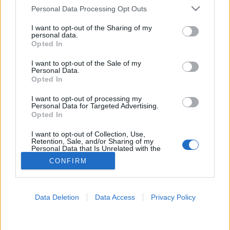
Please note that this website/app uses one or more Google
Personal Data Processing Opt Outs
Időszakos böjt
services and may gather and store information including but
not limited to your visit or usage behaviour. You may click to
I want to opt-out of the Sharing of my
personal data.
grant or deny consent to Google and its third-party tags to
Opted In
use your data for below specified purposes in below Google
consent section.
I want to opt-out of the Sale of my
Personal Data.
Opted In
I want to opt-out of processing my
Personal Data for Targeted Advertising.
Opted In
I want to opt-out of Collection, Use,
Retention, Sale, and/or Sharing of my
Personal Data that Is Unrelated with the
Purposes for which it was collected.
CONFIRM
Opted Out
Google consents
Data Deletion
Data Access
Privacy Policy
I want to allow Google to enable storage
related to advertising like cookies on web or
device identifiers in apps.