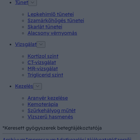
Tünet
Lepkehimlő tünetei
Szamárköhögés tünetei
Skarlát tünetei
Alacsony vérnyomás
Vizsgálat
Kortizol szint
CT-vizsgálat
MR-vizsgálat
Triglicerid szint
Kezelés
Aranyér kezelése
Kemoterápia
Szürkehályog műtét
Vízszerű hasmenés
*Keresett gyógyszerek betegtájékoztatója
Archívum
Impresszum
Adatkezelési tájékoztató
Szerzői