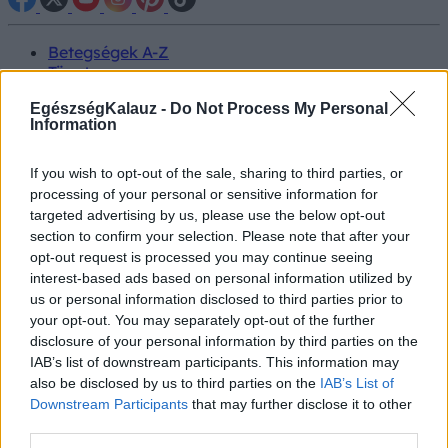
Betegségek A-Z
Tünet
Vizsgálat
EgészségKalauz -
Do Not Process My Personal
Kezelés
Information
Életmódváltás
Kutatás
Prevenció
If you wish to opt-out of the sale, sharing to third parties, or
Hírek
processing of your personal or sensitive information for
Videók
targeted advertising by us, please use the below opt-out
Kisállatok egészsége
section to confirm your selection. Please note that after your
opt-out request is processed you may continue seeing
#allergia
#influenza
#cukorbetegség
interest-based ads based on personal information utilized by
#orvosmeteorológia
#vérnyomás
#stroke
#rákbetegség
us or personal information disclosed to third parties prior to
#pajzsmirigy
#reflux
#ekcéma
#herpesz
your opt-out. You may separately opt-out of the further
Regisztráció
disclosure of your personal information by third parties on the
IAB’s list of downstream participants. This information may
also be disclosed by us to third parties on the
IAB’s List of
Downstream Participants
that may further disclose it to other
third parties.
Időszakos böjt