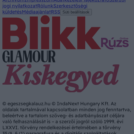
jogi nyilatkozat
Rólunk
Szerkesztőségi
küldetés
Médiaajánlat
RSS
Süti beállítások
© egeszsegkalauz.hu © IndaNext Hungary Kft. Az
oldalak tartalmával kapcsolatban minden jog fenntartva,
beleértve a tartalom szöveg- és adatbányászat céljára
való felhasználását is – a szerzői jogról szóló 1999. évi
LXXVI. törvény rendelkezései értelmében a törvény
35/A. § (1) paragrafusa és a digitális szolgáltatások