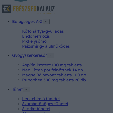
Betegségek A-Z
Kötőhártya-gyulladás
Endometriózis
Pikkelysömör
Pajzsmirigy alulműködés
Gyógyszerkereső*
Aspirin Protect 100 mg tabletta
Neo Citran por felnőttnek 14 db
Magne B6 bevont tabletta 100 db
Rubophen 500 mg tabletta 20 db
Tünet
Lepkehimlő tünetei
Szamárköhögés tünetei
Skarlát tünetei