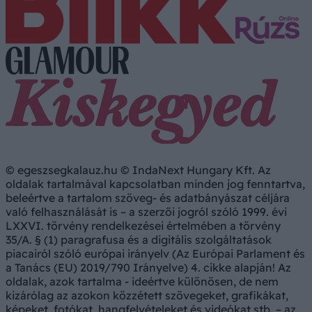
© egeszsegkalauz.hu © IndaNext Hungary Kft. Az
oldalak tartalmával kapcsolatban minden jog fenntartva,
beleértve a tartalom szöveg- és adatbányászat céljára
való felhasználását is – a szerzői jogról szóló 1999. évi
LXXVI. törvény rendelkezései értelmében a törvény
35/A. § (1) paragrafusa és a digitális szolgáltatások
piacairól szóló európai irányelv (Az Európai Parlament és
a Tanács (EU) 2019/790 Irányelve) 4. cikke alapján! Az
oldalak, azok tartalma - ideértve különösen, de nem
kizárólag az azokon közzétett szövegeket, grafikákat,
képeket, fotókat, hangfelvételeket és videókat stb. – az