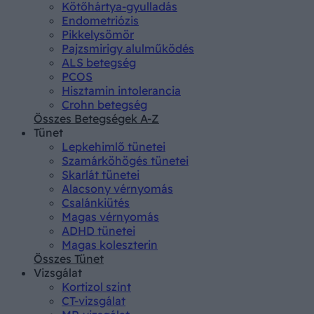
Kötőhártya-gyulladás
Endometriózis
Pikkelysömör
Pajzsmirigy alulműködés
ALS betegség
PCOS
Hisztamin intolerancia
Crohn betegség
Összes Betegségek A-Z
Tünet
Lepkehimlő tünetei
Szamárköhögés tünetei
Skarlát tünetei
Alacsony vérnyomás
Csalánkiütés
Magas vérnyomás
ADHD tünetei
Magas koleszterin
Összes Tünet
Vizsgálat
Kortizol szint
CT-vizsgálat