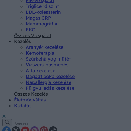
MR-vizsgálat
Triglicerid szint
LDL-koleszterin
Magas CRP
Mammográfia
EKG
Összes Vizsgálat
Kezelés
Aranyér kezelése
Kemoterápia
Szürkehályog műtét
Vízszerű hasmenés
Afta kezelése
Dagadt boka kezelése
Napallergia kezelése
Fülgyulladás kezelése
Összes Kezelés
Életmódváltás
Kutatás