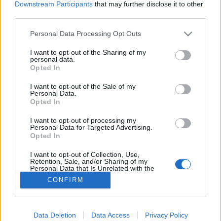
Downstream Participants
that may further disclose it to other
third parties.
Ital
Please note that this website/app uses one or more Google
Personal Data Processing Opt Outs
services and may gather and store information including but
not limited to your visit or usage behaviour. You may click to
I want to opt-out of the Sharing of my
personal data.
grant or deny consent to Google and its third-party tags to
Opted In
use your data for below specified purposes in below Google
consent section.
I want to opt-out of the Sale of my
Personal Data.
Opted In
I want to opt-out of processing my
Personal Data for Targeted Advertising.
Opted In
I want to opt-out of Collection, Use,
Retention, Sale, and/or Sharing of my
Personal Data that Is Unrelated with the
Purposes for which it was collected.
CONFIRM
Opted Out
Google consents
Data Deletion
Data Access
Privacy Policy