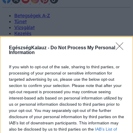
Betegségek A-Z
Tünet
Vizsgálat
Kezelés
Életmódváltás
Kutatás
EgészségKalauz -
Do Not Process My Personal
Prevenció
Information
Hírek
Videók
If you wish to opt-out of the sale, sharing to third parties, or
Kisállatok egészsége
processing of your personal or sensitive information for
targeted advertising by us, please use the below opt-out
#allergia
#influenza
#cukorbetegség
section to confirm your selection. Please note that after your
#orvosmeteorológia
#vérnyomás
#stroke
#rákbetegség
opt-out request is processed you may continue seeing
#pajzsmirigy
#reflux
#ekcéma
#herpesz
interest-based ads based on personal information utilized by
Regisztráció
us or personal information disclosed to third parties prior to
your opt-out. You may separately opt-out of the further
disclosure of your personal information by third parties on the
IAB’s list of downstream participants. This information may
also be disclosed by us to third parties on the
IAB’s List of
Ital