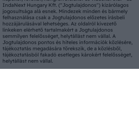
IndaNext Hungary Kft. ("Jogtulajdonos") kizárólagos
jogosultsága alá esnek. Mindezek minden és bármely
felhasználása csak a Jogtulajdonos előzetes írásbeli
hozzájárulásával lehetséges. Az oldalról kivezető
linkeken elérhető tartalmakért a Jogtulajdonos
semmilyen felelősséget, helytállást nem vállal. A
Jogtulajdonos pontos és hiteles információk közlésére,
tájékoztatás megadására törekszik, de a közlésből,
tájékoztatásból fakadó esetleges károkért felelősséget,
helytállást nem vállal.