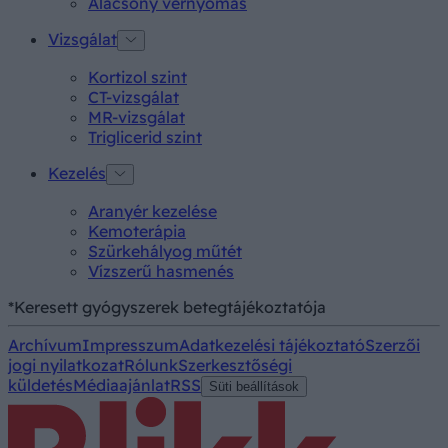
Alacsony vérnyomás
Vizsgálat
Kortizol szint
CT-vizsgálat
MR-vizsgálat
Triglicerid szint
Kezelés
Aranyér kezelése
Kemoterápia
Szürkehályog műtét
Vízszerű hasmenés
*Keresett gyógyszerek betegtájékoztatója
Archívum
Impresszum
Adatkezelési tájékoztató
Szerzői
jogi nyilatkozat
Rólunk
Szerkesztőségi
küldetés
Médiaajánlat
RSS
Süti beállítások