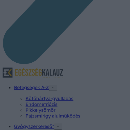
Betegségek A-Z
Kötőhártya-gyulladás
Endometriózis
Pikkelysömör
Pajzsmirigy alulműködés
Gyógyszerkereső*