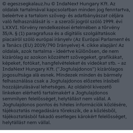
© egeszsegkalauz.hu © IndaNext Hungary Kft. Az
oldalak tartalmával kapcsolatban minden jog fenntartva,
beleértve a tartalom szöveg- és adatbányászat céljára
való felhasználását is – a szerzői jogról szóló 1999. évi
LXXVI. törvény rendelkezései értelmében a törvény
35/A. § (1) paragrafusa és a digitális szolgáltatások
piacairól szóló európai irányelv (Az Európai Parlament és
a Tanács (EU) 2019/790 Irányelve) 4. cikke alapján! Az
oldalak, azok tartalma - ideértve különösen, de nem
kizárólag az azokon közzétett szövegeket, grafikákat,
képeket, fotókat, hangfelvételeket és videókat stb. – az
IndaNext Hungary Kft. ("Jogtulajdonos") kizárólagos
jogosultsága alá esnek. Mindezek minden és bármely
felhasználása csak a Jogtulajdonos előzetes írásbeli
hozzájárulásával lehetséges. Az oldalról kivezető
linkeken elérhető tartalmakért a Jogtulajdonos
semmilyen felelősséget, helytállást nem vállal. A
Jogtulajdonos pontos és hiteles információk közlésére,
tájékoztatás megadására törekszik, de a közlésből,
tájékoztatásból fakadó esetleges károkért felelősséget,
helytállást nem vállal.