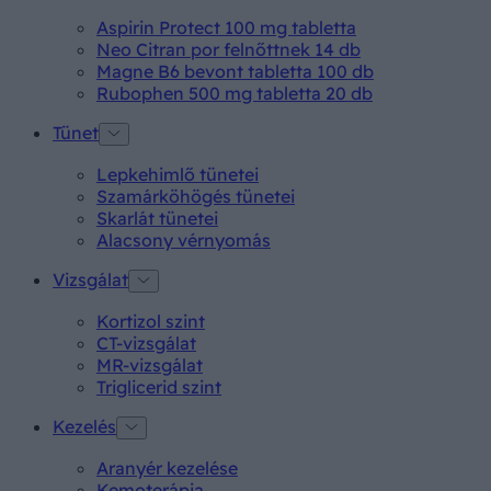
Aspirin Protect 100 mg tabletta
Neo Citran por felnőttnek 14 db
Magne B6 bevont tabletta 100 db
Rubophen 500 mg tabletta 20 db
Tünet
Lepkehimlő tünetei
Szamárköhögés tünetei
Skarlát tünetei
Alacsony vérnyomás
Vizsgálat
Kortizol szint
CT-vizsgálat
MR-vizsgálat
Triglicerid szint
Kezelés
Aranyér kezelése
Kemoterápia