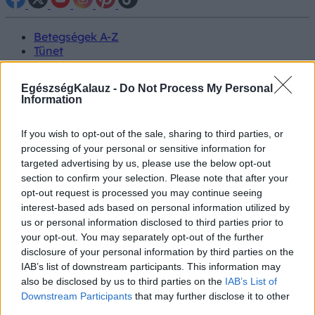
Betegségek A-Z
Tünet
Vizsgálat
Kezelés
EgészségKalauz -
Do Not Process My Personal
Életmódváltás
Information
Kutatás
Prevenció
Hírek
If you wish to opt-out of the sale, sharing to third parties, or
Videók
processing of your personal or sensitive information for
Kisállatok egészsége
targeted advertising by us, please use the below opt-out
section to confirm your selection. Please note that after your
opt-out request is processed you may continue seeing
#allergia
#influenza
#cukorbetegség
interest-based ads based on personal information utilized by
#orvosmeteorológia
#vérnyomás
#stroke
#rákbetegség
#pajzsmirigy
#reflux
#ekcéma
#herpesz
us or personal information disclosed to third parties prior to
Regisztráció
your opt-out. You may separately opt-out of the further
disclosure of your personal information by third parties on the
IAB’s list of downstream participants. This information may
also be disclosed by us to third parties on the
IAB’s List of
Downstream Participants
that may further disclose it to other
Izomsorvadás
third parties.