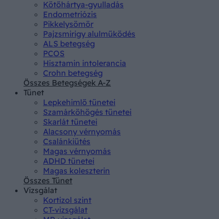
Kötőhártya-gyulladás
Endometriózis
Pikkelysömör
Pajzsmirigy alulműködés
ALS betegség
PCOS
Hisztamin intolerancia
Crohn betegség
Összes Betegségek A-Z
Tünet
Lepkehimlő tünetei
Szamárköhögés tünetei
Skarlát tünetei
Alacsony vérnyomás
Csalánkiütés
Magas vérnyomás
ADHD tünetei
Magas koleszterin
Összes Tünet
Vizsgálat
Kortizol szint
CT-vizsgálat