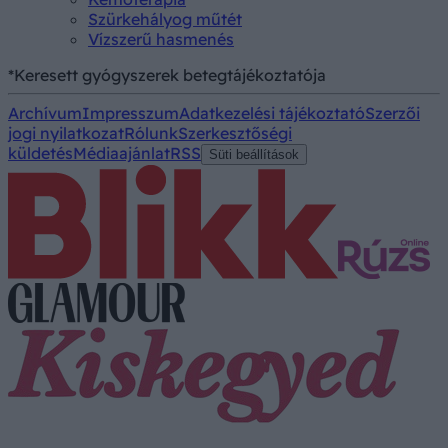
Szürkehályog műtét
Vízszerű hasmenés
*Keresett gyógyszerek betegtájékoztatója
Archívum
Impresszum
Adatkezelési tájékoztató
Szerzői
jogi nyilatkozat
Rólunk
Szerkesztőségi
küldetés
Médiaajánlat
RSS
Süti beállítások