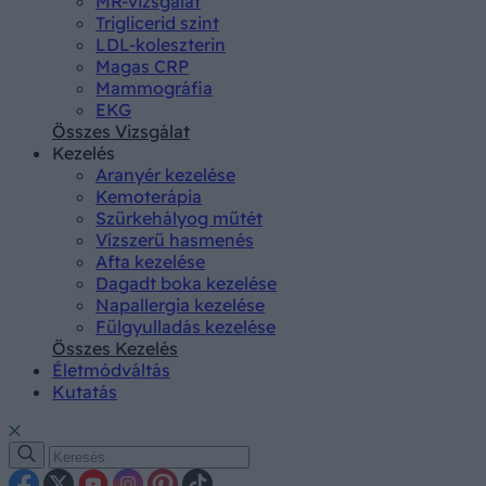
MR-vizsgálat
Triglicerid szint
LDL-koleszterin
Magas CRP
Mammográfia
EKG
Összes Vizsgálat
Kezelés
Aranyér kezelése
Kemoterápia
Szürkehályog műtét
Vízszerű hasmenés
Afta kezelése
Dagadt boka kezelése
Napallergia kezelése
Fülgyulladás kezelése
Összes Kezelés
Életmódváltás
Kutatás