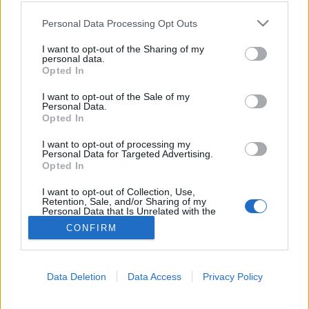
Please note that this website/app uses one or more Google
Izomsorvadás
Personal Data Processing Opt Outs
services and may gather and store information including but
not limited to your visit or usage behaviour. You may click to
I want to opt-out of the Sharing of my
personal data.
grant or deny consent to Google and its third-party tags to
Opted In
use your data for below specified purposes in below Google
consent section.
I want to opt-out of the Sale of my
Personal Data.
Opted In
I want to opt-out of processing my
Personal Data for Targeted Advertising.
Opted In
I want to opt-out of Collection, Use,
Retention, Sale, and/or Sharing of my
Personal Data that Is Unrelated with the
Purposes for which it was collected.
CONFIRM
Opted Out
Google consents
Data Deletion
Data Access
Privacy Policy
I want to allow Google to enable storage
related to advertising like cookies on web or