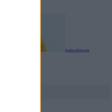
rkereső
Kalkulátorok