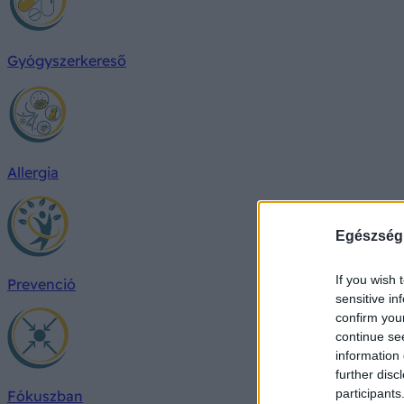
Gyógyszerkereső
Allergia
Egészség
If you wish 
Prevenció
sensitive in
confirm you
continue se
information 
further disc
participants
Fókuszban