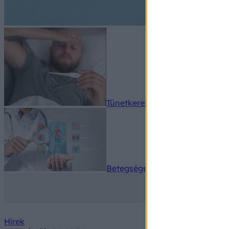
Tünetkereső
Betegségek A-Z
Hírek