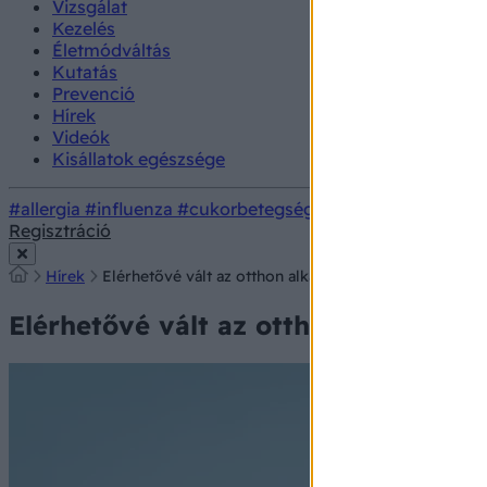
Vizsgálat
Kezelés
Életmódváltás
Kutatás
Prevenció
Hírek
Videók
Kisállatok egészsége
#allergia
#influenza
#cukorbetegség
#orvosmeteorológi
Regisztráció
Hírek
Elérhetővé vált az otthon alkalmazható SMA-terápia
Elérhetővé vált az otthon alkalmaz