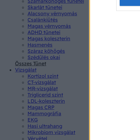
Opted 
Szamárköhögés tünetei
Skarlát tünetei
Alacsony vérnyomás
Google 
Csalánkiütés
Magas vérnyomás
I want t
ADHD tünetei
web or d
Magas koleszterin
Hasmenés
I want t
Száraz köhögés
purpose
Szédülés okai
Összes Tünet
I want 
Vizsgálat
Kortizol szint
I want t
CT-vizsgálat
web or d
MR-vizsgálat
Triglicerid szint
LDL-koleszterin
I want t
Magas CRP
or app.
Mammográfia
EKG
I want t
Hasi ultrahang
Mikrobiom vizsgálat
I want t
Vérvétel