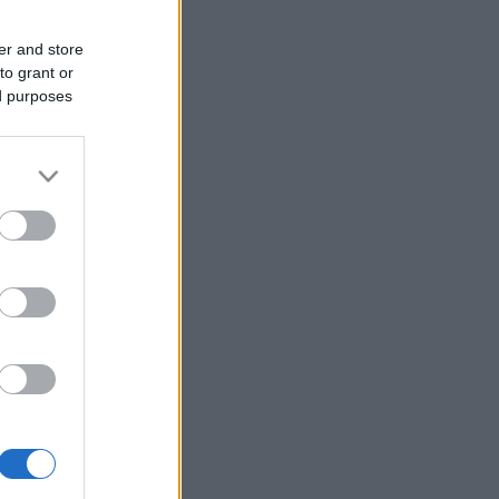
er and store
to grant or
ed purposes