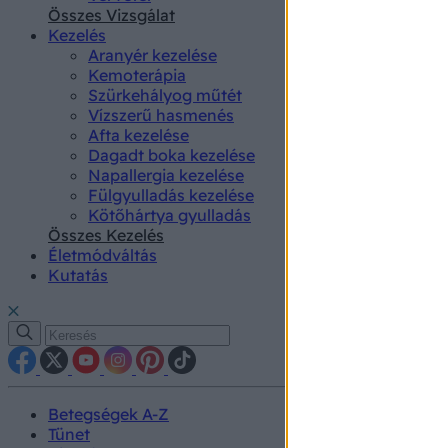
authenti
Összes Vizsgálat
Kezelés
Aranyér kezelése
Kemoterápia
Szürkehályog műtét
Vízszerű hasmenés
Afta kezelése
Dagadt boka kezelése
Napallergia kezelése
Fülgyulladás kezelése
Kötőhártya gyulladás
Összes Kezelés
Életmódváltás
Kutatás
Betegségek A-Z
Tünet