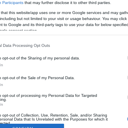
Participants
that may further disclose it to other third parties.
 that this website/app uses one or more Google services and may gath
including but not limited to your visit or usage behaviour. You may click 
 to Google and its third-party tags to use your data for below specifi
ogle consent section.
l Data Processing Opt Outs
o opt-out of the Sharing of my personal data.
In
o opt-out of the Sale of my Personal Data.
In
to opt-out of processing my Personal Data for Targeted
ing.
In
o opt-out of Collection, Use, Retention, Sale, and/or Sharing
ersonal Data that Is Unrelated with the Purposes for which it
lected.