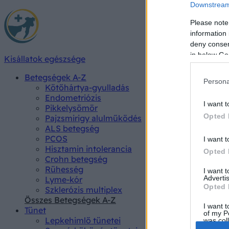
Downstream 
Please note
information 
deny consent
in below Go
Kisállatok egészsége
Betegségek A-Z
Persona
Kötőhártya-gyulladás
Endometriózis
I want t
Pikkelysömör
Opted 
Pajzsmirigy alulműködés
ALS betegség
PCOS
I want t
Hisztamin intolerancia
Opted 
Crohn betegség
Rühesség
I want 
Advertis
Lyme-kór
Opted 
Szklerózis multiplex
Összes Betegségek A-Z
I want t
Tünet
of my P
Lepkehimlő tünetei
was col