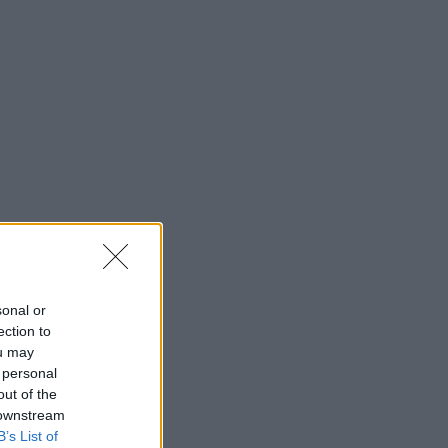
sonal or
ection to
ou may
 personal
out of the
 downstream
B’s List of