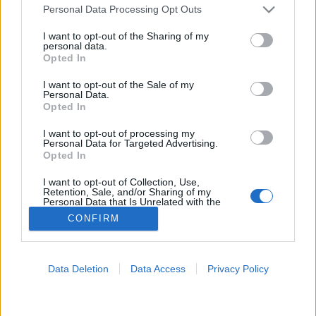
Please note that this website/app uses one or more Google
Personal Data Processing Opt Outs
services and may gather and store information including but
Johnson&Johnson
not limited to your visit or usage behaviour. You may click to
I want to opt-out of the Sharing of my
personal data.
grant or deny consent to Google and its third-party tags to
Opted In
use your data for below specified purposes in below Google
consent section.
I want to opt-out of the Sale of my
Personal Data.
Opted In
I want to opt-out of processing my
Personal Data for Targeted Advertising.
Opted In
I want to opt-out of Collection, Use,
Retention, Sale, and/or Sharing of my
Personal Data that Is Unrelated with the
Purposes for which it was collected.
CONFIRM
Opted Out
Google consents
Data Deletion
Data Access
Privacy Policy
I want to allow Google to enable storage
related to advertising like cookies on web or
device identifiers in apps.