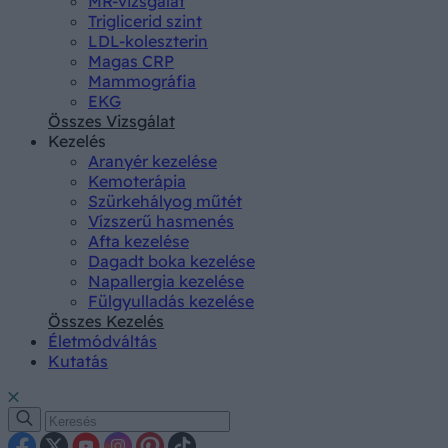
MR-vizsgálat
Triglicerid szint
LDL-koleszterin
Magas CRP
Mammográfia
EKG
Összes Vizsgálat
Kezelés
Aranyér kezelése
Kemoterápia
Szürkehályog műtét
Vízszerű hasmenés
Afta kezelése
Dagadt boka kezelése
Napallergia kezelése
Fülgyulladás kezelése
Összes Kezelés
Életmódváltás
Kutatás