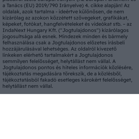
a Tanács (EU) 2019/790 Irányelve) 4. cikke alapján! Az
oldalak, azok tartalma - ideértve különösen, de nem
kizárólag az azokon közzétett szövegeket, grafikákat,
képeket, fotókat, hangfelvételeket és videókat stb. – az
IndaNext Hungary Kft. ("Jogtulajdonos") kizárólagos
jogosultsága alá esnek. Mindezek minden és bármely
felhasználása csak a Jogtulajdonos előzetes írásbeli
hozzájárulásával lehetséges. Az oldalról kivezető
linkeken elérhető tartalmakért a Jogtulajdonos
semmilyen felelősséget, helytállást nem vállal. A
Jogtulajdonos pontos és hiteles információk közlésére,
tájékoztatás megadására törekszik, de a közlésből,
tájékoztatásból fakadó esetleges károkért felelősséget,
helytállást nem vállal.