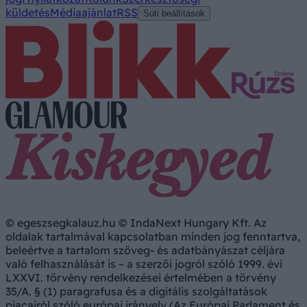
küldetés
Médiaajánlat
RSS
Süti beállítások
© egeszsegkalauz.hu © IndaNext Hungary Kft. Az
oldalak tartalmával kapcsolatban minden jog fenntartva,
beleértve a tartalom szöveg- és adatbányászat céljára
való felhasználását is – a szerzői jogról szóló 1999. évi
LXXVI. törvény rendelkezései értelmében a törvény
35/A. § (1) paragrafusa és a digitális szolgáltatások
piacairól szóló európai irányelv (Az Európai Parlament és