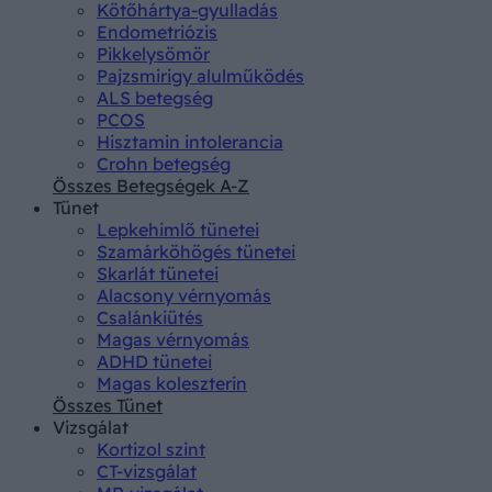
Kötőhártya-gyulladás
Endometriózis
Pikkelysömör
Pajzsmirigy alulműködés
ALS betegség
PCOS
Hisztamin intolerancia
Crohn betegség
Összes Betegségek A-Z
Tünet
Lepkehimlő tünetei
Szamárköhögés tünetei
Skarlát tünetei
Alacsony vérnyomás
Csalánkiütés
Magas vérnyomás
ADHD tünetei
Magas koleszterin
Összes Tünet
Vizsgálat
Kortizol szint
CT-vizsgálat