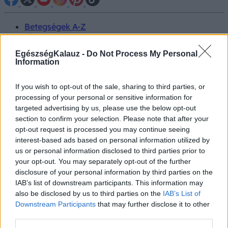
Betegségek A-Z
Tünet
Vizsgálat
EgészségKalauz -
Do Not Process My Personal
Kezelés
Information
Életmódváltás
Kutatás
Prevenció
If you wish to opt-out of the sale, sharing to third parties, or
Hírek
processing of your personal or sensitive information for
Videók
targeted advertising by us, please use the below opt-out
Kisállatok egészsége
section to confirm your selection. Please note that after your
opt-out request is processed you may continue seeing
interest-based ads based on personal information utilized by
#allergia
#influenza
#cukorbetegség
#orvosmeteorológia
#vérnyomás
#stroke
#rákbetegség
us or personal information disclosed to third parties prior to
#pajzsmirigy
#reflux
#ekcéma
#herpesz
your opt-out. You may separately opt-out of the further
Regisztráció
disclosure of your personal information by third parties on the
IAB’s list of downstream participants. This information may
also be disclosed by us to third parties on the
IAB’s List of
Downstream Participants
that may further disclose it to other
third parties.
Johnson&Johnson