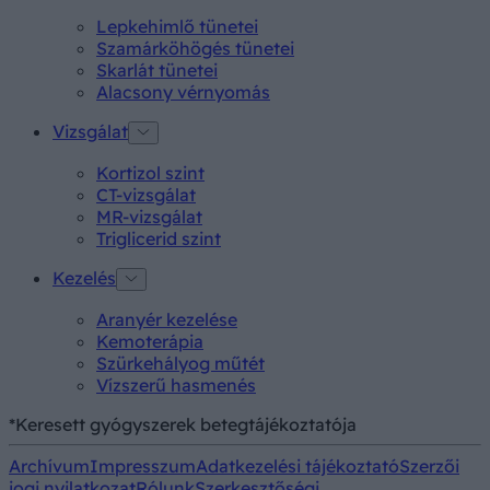
Lepkehimlő tünetei
Szamárköhögés tünetei
Skarlát tünetei
Alacsony vérnyomás
Vizsgálat
Kortizol szint
CT-vizsgálat
MR-vizsgálat
Triglicerid szint
Kezelés
Aranyér kezelése
Kemoterápia
Szürkehályog műtét
Vízszerű hasmenés
*Keresett gyógyszerek betegtájékoztatója
Archívum
Impresszum
Adatkezelési tájékoztató
Szerzői
jogi nyilatkozat
Rólunk
Szerkesztőségi