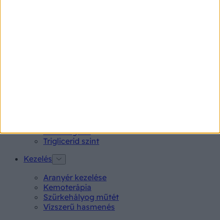
Rubophen 500 mg tabletta 20 db
Tünet
Lepkehimlő tünetei
Szamárköhögés tünetei
Skarlát tünetei
Alacsony vérnyomás
Vizsgálat
Kortizol szint
CT-vizsgálat
MR-vizsgálat
Triglicerid szint
Kezelés
Aranyér kezelése
Kemoterápia
Szürkehályog műtét
Vízszerű hasmenés