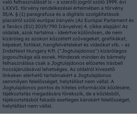
való felhasználását is – a szerzői jogról szóló 1999. évi
LXXVI. törvény rendelkezései értelmében a törvény
35/A. § (1) paragrafusa és a digitális szolgáltatások
piacairól szóló európai irányelv (Az Európai Parlament és
a Tanács (EU) 2019/790 Irányelve) 4. cikke alapján! Az
oldalak, azok tartalma - ideértve különösen, de nem
kizárólag az azokon közzétett szövegeket, grafikákat,
képeket, fotókat, hangfelvételeket és videókat stb. – az
IndaNext Hungary Kft. ("Jogtulajdonos") kizárólagos
jogosultsága alá esnek. Mindezek minden és bármely
felhasználása csak a Jogtulajdonos előzetes írásbeli
hozzájárulásával lehetséges. Az oldalról kivezető
linkeken elérhető tartalmakért a Jogtulajdonos
semmilyen felelősséget, helytállást nem vállal. A
Jogtulajdonos pontos és hiteles információk közlésére,
tájékoztatás megadására törekszik, de a közlésből,
tájékoztatásból fakadó esetleges károkért felelősséget,
helytállást nem vállal.