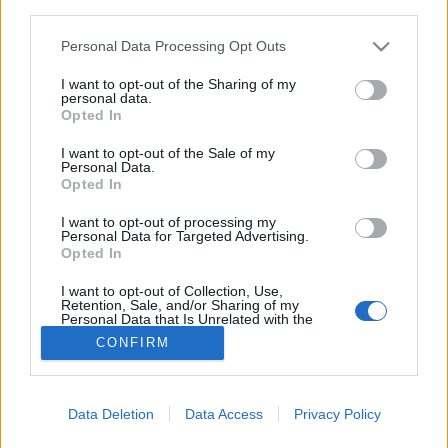
MR-vizsgálat
third parties.
Triglicerid szint
LDL-koleszterin
Please note that this website/app uses one or more Google
Personal Data Processing Opt Outs
Magas CRP
services and may gather and store information including but
Mammográfia
not limited to your visit or usage behaviour. You may click to
I want to opt-out of the Sharing of my
personal data.
EKG
grant or deny consent to Google and its third-party tags to
Opted In
Összes Vizsgálat
use your data for below specified purposes in below Google
Kezelés
consent section.
I want to opt-out of the Sale of my
Aranyér kezelése
Personal Data.
Kemoterápia
Opted In
Szürkehályog műtét
Vízszerű hasmenés
I want to opt-out of processing my
Personal Data for Targeted Advertising.
Afta kezelése
Opted In
Dagadt boka kezelése
Napallergia kezelése
I want to opt-out of Collection, Use,
Fülgyulladás kezelése
Retention, Sale, and/or Sharing of my
Összes Kezelés
Personal Data that Is Unrelated with the
Purposes for which it was collected.
Életmódváltás
CONFIRM
Opted Out
Kutatás
Google consents
Data Deletion
Data Access
Privacy Policy
I want to allow Google to enable storage