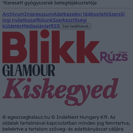
*Keresett gyógyszerek betegtájékoztatója
Archívum
Impresszum
Adatkezelési tájékoztató
Szerzői
jogi nyilatkozat
Rólunk
Szerkesztőségi
küldetés
Médiaajánlat
RSS
Süti beállítások
© egeszsegkalauz.hu © IndaNext Hungary Kft. Az
oldalak tartalmával kapcsolatban minden jog fenntartva,
beleértve a tartalom szöveg- és adatbányászat céljára