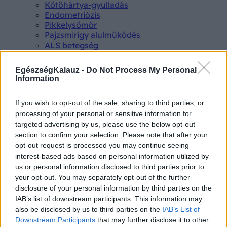
Kötőhártya-gyulladás
Endometriózis
Pikkelysömör
Pajzsmirigy alulműködés
ALS betegség
PCOS
Hisztamin intolerancia
EgészségKalauz -
Do Not Process My Personal
Crohn betegség
Information
Összes Betegségek A-Z
Tünet
If you wish to opt-out of the sale, sharing to third parties, or
Lepkehimlő tünetei
processing of your personal or sensitive information for
Szamárköhögés tünetei
targeted advertising by us, please use the below opt-out
Skarlát tünetei
section to confirm your selection. Please note that after your
Alacsony vérnyomás
Csalánkiütés
opt-out request is processed you may continue seeing
Magas vérnyomás
interest-based ads based on personal information utilized by
ADHD tünetei
us or personal information disclosed to third parties prior to
Magas koleszterin
your opt-out. You may separately opt-out of the further
Összes Tünet
disclosure of your personal information by third parties on the
Vizsgálat
IAB’s list of downstream participants. This information may
Kortizol szint
also be disclosed by us to third parties on the
IAB’s List of
CT-vizsgálat
Downstream Participants
that may further disclose it to other