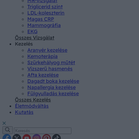
MR-vizsgálat
Triglicerid szint
LDL-koleszterin
Magas CRP
Mammográfia
EKG
Összes Vizsgálat
Kezelés
Aranyér kezelése
Kemoterápia
Szürkehályog műtét
Vízszerű hasmenés
Afta kezelése
Dagadt boka kezelése
Napallergia kezelése
Fülgyulladás kezelése
Összes Kezelés
Életmódváltás
Kutatás