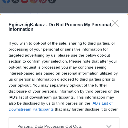
Betegségek A-Z
Tünet
EgészségKalauz -
Do Not Process My Personal
Vizsgálat
Information
Kezelés
Életmódváltás
Kutatás
If you wish to opt-out of the sale, sharing to third parties, or
Prevenció
processing of your personal or sensitive information for
Hírek
targeted advertising by us, please use the below opt-out
Videók
section to confirm your selection. Please note that after your
Kisállatok egészsége
opt-out request is processed you may continue seeing
interest-based ads based on personal information utilized by
#allergia
#influenza
#cukorbetegség
us or personal information disclosed to third parties prior to
#orvosmeteorológia
#vérnyomás
#stroke
#rákbetegség
your opt-out. You may separately opt-out of the further
#pajzsmirigy
#reflux
#ekcéma
#herpesz
disclosure of your personal information by third parties on the
Regisztráció
IAB’s list of downstream participants. This information may
also be disclosed by us to third parties on the
IAB’s List of
Downstream Participants
that may further disclose it to other
third parties.
Please note that this website/app uses one or more Google
Kanyaró
Personal Data Processing Opt Outs