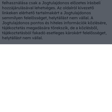
felhasználása csak a Jogtulajdonos előzetes írásbeli
hozzájárulásával lehetséges. Az oldalról kivezető
linkeken elérhető tartalmakért a Jogtulajdonos
semmilyen felelősséget, helytállást nem vállal. A
Jogtulajdonos pontos és hiteles információk közlésére,
tájékoztatás megadására törekszik, de a közlésből,
tájékoztatásból fakadó esetleges károkért felelősséget,
helytállást nem vállal.