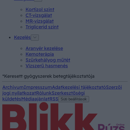
Kortizol szint
CT-vizsgálat
MR-vizsgálat
Triglicerid szint
Kezelés
Aranyér kezelése
Kemoterápia
Szürkehályog műtét
Vízszerű hasmenés
*Keresett gyógyszerek betegtájékoztatója
Archívum
Impresszum
Adatkezelési tájékoztató
Szerzői
jogi nyilatkozat
Rólunk
Szerkesztőségi
küldetés
Médiaajánlat
RSS
Süti beállítások