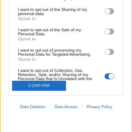
services and may gather and store information including but
not limited to your visit or usage behaviour. You may click to
I want to opt-out of the Sharing of my
Kanyaró
personal data.
grant or deny consent to Google and its third-party tags to
Opted In
use your data for below specified purposes in below Google
consent section.
I want to opt-out of the Sale of my
Personal Data.
Opted In
I want to opt-out of processing my
Personal Data for Targeted Advertising.
Opted In
I want to opt-out of Collection, Use,
Retention, Sale, and/or Sharing of my
Personal Data that Is Unrelated with the
Purposes for which it was collected.
CONFIRM
Opted Out
Google consents
Data Deletion
Data Access
Privacy Policy
I want to allow Google to enable storage
related to advertising like cookies on web or
device identifiers in apps.