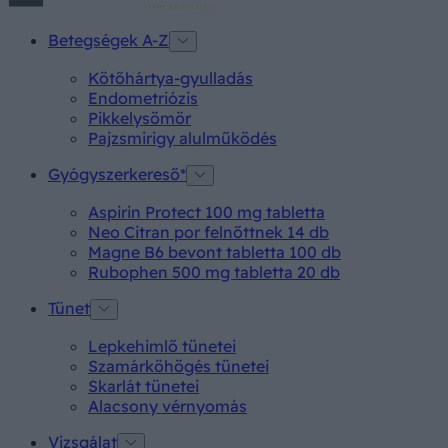
Betegségek A-Z
Kötőhártya-gyulladás
Endometriózis
Pikkelysömör
Pajzsmirigy alulműködés
Gyógyszerkereső*
Aspirin Protect 100 mg tabletta
Neo Citran por felnőttnek 14 db
Magne B6 bevont tabletta 100 db
Rubophen 500 mg tabletta 20 db
Tünet
Lepkehimlő tünetei
Szamárköhögés tünetei
Skarlát tünetei
Alacsony vérnyomás
Vizsgálat