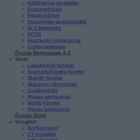
Kötőhártya-gyulladás
Endometriózis
Pikkelysömör
Pajzsmirigy alulműködés
ALS betegség
PCOS
Hisztamin intolerancia
Crohn betegség
Összes Betegségek A-Z
Tünet
Lepkehimlő tünetei
Szamárköhögés tünetei
Skarlát tünetei
Alacsony vérnyomás
Csalánkiütés
Magas vérnyomás
ADHD tünetei
Magas koleszterin
Összes Tünet
Vizsgálat
Kortizol szint
CT-vizsgálat