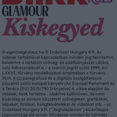
© egeszsegkalauz.hu © IndaNext Hungary Kft. Az
oldalak tartalmával kapcsolatban minden jog fenntartva,
beleértve a tartalom szöveg- és adatbányászat céljára
való felhasználását is – a szerzői jogról szóló 1999. évi
LXXVI. törvény rendelkezései értelmében a törvény
35/A. § (1) paragrafusa és a digitális szolgáltatások
piacairól szóló európai irányelv (Az Európai Parlament és
a Tanács (EU) 2019/790 Irányelve) 4. cikke alapján! Az
oldalak, azok tartalma - ideértve különösen, de nem
kizárólag az azokon közzétett szövegeket, grafikákat,
képeket, fotókat, hangfelvételeket és videókat stb. – az
IndaNext Hungary Kft. ("Jogtulajdonos") kizárólagos
jogosultsága alá esnek. Mindezek minden és bármely