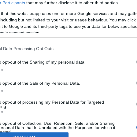
Participants
that may further disclose it to other third parties.
 that this website/app uses one or more Google services and may gath
including but not limited to your visit or usage behaviour. You may click 
 to Google and its third-party tags to use your data for below specifi
ogle consent section.
l Data Processing Opt Outs
o opt-out of the Sharing of my personal data.
In
o opt-out of the Sale of my Personal Data.
In
to opt-out of processing my Personal Data for Targeted
ing.
In
o opt-out of Collection, Use, Retention, Sale, and/or Sharing
ersonal Data that Is Unrelated with the Purposes for which it
lected.