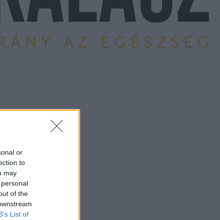
sonal or
ection to
ou may
 personal
out of the
 downstream
B’s List of