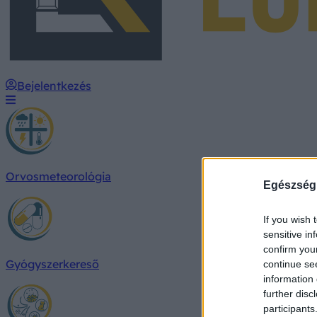
Bejelentkezés
Orvosmeteorológia
Egészség
If you wish 
sensitive in
confirm you
Gyógyszerkereső
continue se
information 
further disc
participants