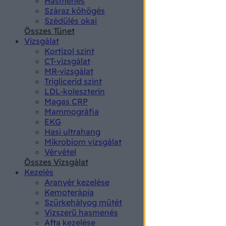
Hasmenés
authenti
Száraz köhögés
Szédülés okai
Összes Tünet
Vizsgálat
Kortizol szint
CT-vizsgálat
MR-vizsgálat
Triglicerid szint
LDL-koleszterin
Magas CRP
Mammográfia
EKG
Hasi ultrahang
Mikrobiom vizsgálat
Vérvétel
Összes Vizsgálat
Kezelés
Aranyér kezelése
Kemoterápia
Szürkehályog műtét
Vízszerű hasmenés
Afta kezelése