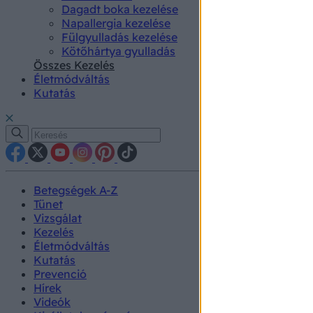
Dagadt boka kezelése
Napallergia kezelése
Fülgyulladás kezelése
Kötőhártya gyulladás
Összes Kezelés
Életmódváltás
Kutatás
Betegségek A-Z
Tünet
Vizsgálat
Kezelés
Életmódváltás
Kutatás
Prevenció
Hírek
Videók