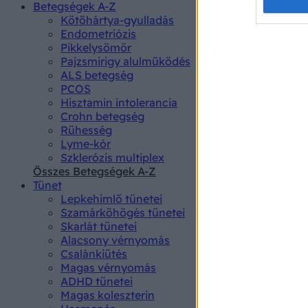
Opted 
Betegségek A-Z
Kötőhártya-gyulladás
Endometriózis
Google 
Pikkelysömör
Pajzsmirigy alulműködés
I want t
ALS betegség
web or d
PCOS
Hisztamin intolerancia
I want t
Crohn betegség
purpose
Rühesség
Lyme-kór
I want 
Szklerózis multiplex
Összes Betegségek A-Z
I want t
Tünet
web or d
Lepkehimlő tünetei
Szamárköhögés tünetei
I want t
Skarlát tünetei
or app.
Alacsony vérnyomás
Csalánkiütés
I want t
Magas vérnyomás
ADHD tünetei
Magas koleszterin
I want t