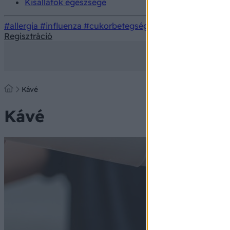
Kisállatok egészsége
#allergia
#influenza
#cukorbetegség
#orvosmeteorológi
Regisztráció
Kávé
Kávé