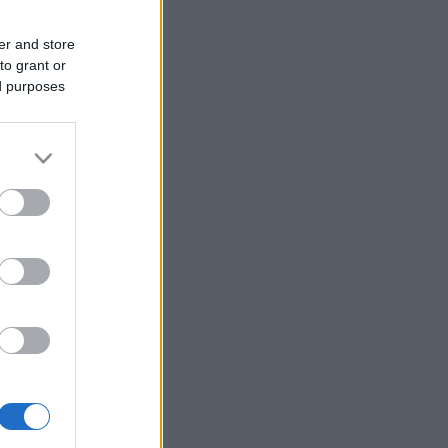
er and store
to grant or
ed purposes