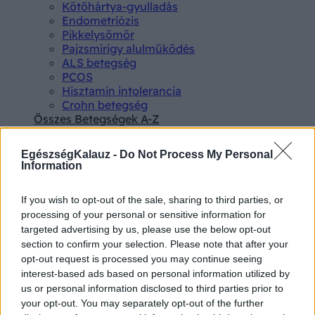
Kötőhártya-gyulladás
Endometriózis
Pikkelysömör
Pajzsmirigy alulműködés
ALS betegség
PCOS
Hisztamin intolerancia
Crohn betegség
Összes Betegségek A-Z
Tünet
Lepkehimlő tünetei
EgészségKalauz -
Do Not Process My Personal
Szamárköhögés tünetei
Information
Skarlát tünetei
Alacsony vérnyomás
If you wish to opt-out of the sale, sharing to third parties, or
Csalánkiütés
processing of your personal or sensitive information for
Magas vérnyomás
targeted advertising by us, please use the below opt-out
ADHD tünetei
Magas koleszterin
section to confirm your selection. Please note that after your
Összes Tünet
opt-out request is processed you may continue seeing
Vizsgálat
interest-based ads based on personal information utilized by
Kortizol szint
us or personal information disclosed to third parties prior to
CT-vizsgálat
your opt-out. You may separately opt-out of the further