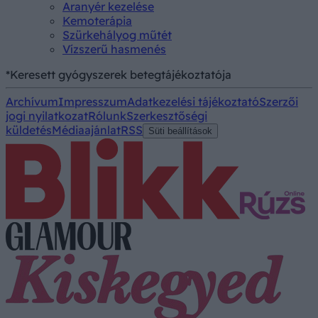
Aranyér kezelése
Kemoterápia
Szürkehályog műtét
Vízszerű hasmenés
*Keresett gyógyszerek betegtájékoztatója
Archívum
Impresszum
Adatkezelési tájékoztató
Szerzői
jogi nyilatkozat
Rólunk
Szerkesztőségi
küldetés
Médiaajánlat
RSS
Süti beállítások