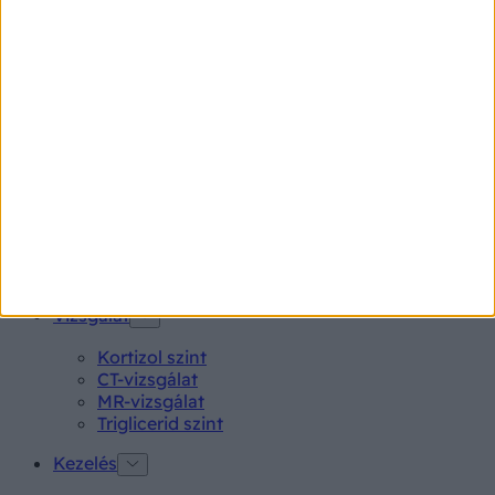
Gyógyszerkereső*
Aspirin Protect 100 mg tabletta
Neo Citran por felnőttnek 14 db
Magne B6 bevont tabletta 100 db
Rubophen 500 mg tabletta 20 db
Tünet
Lepkehimlő tünetei
Szamárköhögés tünetei
Skarlát tünetei
Alacsony vérnyomás
Vizsgálat
Kortizol szint
CT-vizsgálat
MR-vizsgálat
Triglicerid szint
Kezelés