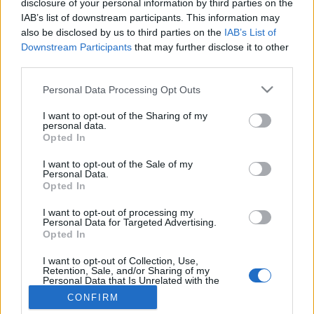
MR-vizsgálat
disclosure of your personal information by third parties on the
Triglicerid szint
IAB’s list of downstream participants. This information may
LDL-koleszterin
also be disclosed by us to third parties on the
IAB’s List of
Magas CRP
Downstream Participants
that may further disclose it to other
Mammográfia
third parties.
EKG
Összes Vizsgálat
Please note that this website/app uses one or more Google
Personal Data Processing Opt Outs
Kezelés
services and may gather and store information including but
Aranyér kezelése
not limited to your visit or usage behaviour. You may click to
I want to opt-out of the Sharing of my
Kemoterápia
personal data.
grant or deny consent to Google and its third-party tags to
Opted In
Szürkehályog műtét
use your data for below specified purposes in below Google
Vízszerű hasmenés
consent section.
I want to opt-out of the Sale of my
Afta kezelése
Personal Data.
Dagadt boka kezelése
Opted In
Napallergia kezelése
Fülgyulladás kezelése
I want to opt-out of processing my
Personal Data for Targeted Advertising.
Összes Kezelés
Opted In
Életmódváltás
Kutatás
I want to opt-out of Collection, Use,
Retention, Sale, and/or Sharing of my
Personal Data that Is Unrelated with the
Purposes for which it was collected.
CONFIRM
Opted Out