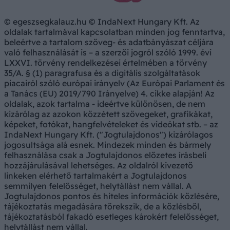
© egeszsegkalauz.hu © IndaNext Hungary Kft. Az
oldalak tartalmával kapcsolatban minden jog fenntartva,
beleértve a tartalom szöveg- és adatbányászat céljára
való felhasználását is – a szerzői jogról szóló 1999. évi
LXXVI. törvény rendelkezései értelmében a törvény
35/A. § (1) paragrafusa és a digitális szolgáltatások
piacairól szóló európai irányelv (Az Európai Parlament és
a Tanács (EU) 2019/790 Irányelve) 4. cikke alapján! Az
oldalak, azok tartalma - ideértve különösen, de nem
kizárólag az azokon közzétett szövegeket, grafikákat,
képeket, fotókat, hangfelvételeket és videókat stb. – az
IndaNext Hungary Kft. ("Jogtulajdonos") kizárólagos
jogosultsága alá esnek. Mindezek minden és bármely
felhasználása csak a Jogtulajdonos előzetes írásbeli
hozzájárulásával lehetséges. Az oldalról kivezető
linkeken elérhető tartalmakért a Jogtulajdonos
semmilyen felelősséget, helytállást nem vállal. A
Jogtulajdonos pontos és hiteles információk közlésére,
tájékoztatás megadására törekszik, de a közlésből,
tájékoztatásból fakadó esetleges károkért felelősséget,
helytállást nem vállal.