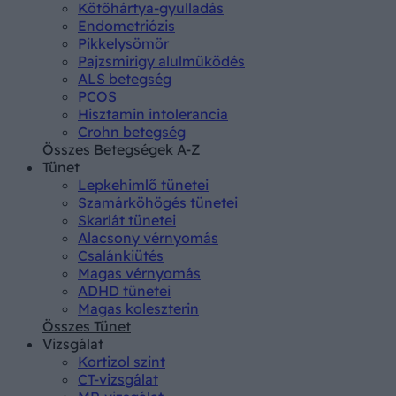
Kötőhártya-gyulladás
Endometriózis
Pikkelysömör
Pajzsmirigy alulműködés
ALS betegség
PCOS
Hisztamin intolerancia
Crohn betegség
Összes Betegségek A-Z
Tünet
Lepkehimlő tünetei
Szamárköhögés tünetei
Skarlát tünetei
Alacsony vérnyomás
Csalánkiütés
Magas vérnyomás
ADHD tünetei
Magas koleszterin
Összes Tünet
Vizsgálat
Kortizol szint
CT-vizsgálat