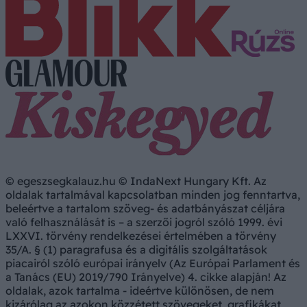
© egeszsegkalauz.hu © IndaNext Hungary Kft. Az
oldalak tartalmával kapcsolatban minden jog fenntartva,
beleértve a tartalom szöveg- és adatbányászat céljára
való felhasználását is – a szerzői jogról szóló 1999. évi
LXXVI. törvény rendelkezései értelmében a törvény
35/A. § (1) paragrafusa és a digitális szolgáltatások
piacairól szóló európai irányelv (Az Európai Parlament és
a Tanács (EU) 2019/790 Irányelve) 4. cikke alapján! Az
oldalak, azok tartalma - ideértve különösen, de nem
kizárólag az azokon közzétett szövegeket, grafikákat,