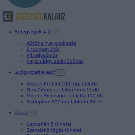
Betegségek A-Z
Kötőhártya-gyulladás
Endometriózis
Pikkelysömör
Pajzsmirigy alulműködés
Gyógyszerkereső*
Aspirin Protect 100 mg tabletta
Neo Citran por felnőttnek 14 db
Magne B6 bevont tabletta 100 db
Rubophen 500 mg tabletta 20 db
Tünet
Lepkehimlő tünetei
Szamárköhögés tünetei