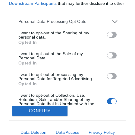
Downstream Participants
that may further disclose it to other
third parties.
Környezetszennyezés
Please note that this website/app uses one or more Google
Personal Data Processing Opt Outs
services and may gather and store information including but
not limited to your visit or usage behaviour. You may click to
I want to opt-out of the Sharing of my
personal data.
grant or deny consent to Google and its third-party tags to
Opted In
use your data for below specified purposes in below Google
consent section.
I want to opt-out of the Sale of my
Personal Data.
Opted In
I want to opt-out of processing my
Personal Data for Targeted Advertising.
Opted In
I want to opt-out of Collection, Use,
Retention, Sale, and/or Sharing of my
Personal Data that Is Unrelated with the
Purposes for which it was collected.
CONFIRM
Opted Out
Google consents
Data Deletion
Data Access
Privacy Policy