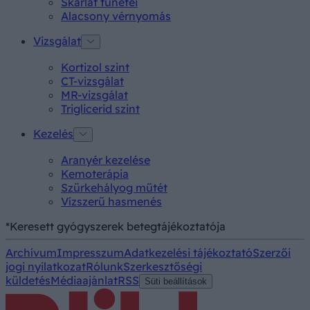
Skarlát tünetei
Alacsony vérnyomás
Vizsgálat
Kortizol szint
CT-vizsgálat
MR-vizsgálat
Triglicerid szint
Kezelés
Aranyér kezelése
Kemoterápia
Szürkehályog műtét
Vízszerű hasmenés
*Keresett gyógyszerek betegtájékoztatója
Archívum
Impresszum
Adatkezelési tájékoztató
Szerzői
jogi nyilatkozat
Rólunk
Szerkesztőségi
küldetés
Médiaajánlat
RSS
Süti beállítások