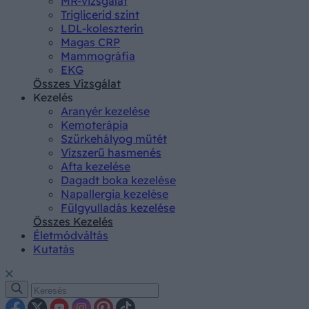
MR-vizsgálat
Triglicerid szint
LDL-koleszterin
Magas CRP
Mammográfia
EKG
Összes Vizsgálat
Kezelés
Aranyér kezelése
Kemoterápia
Szürkehályog műtét
Vízszerű hasmenés
Afta kezelése
Dagadt boka kezelése
Napallergia kezelése
Fülgyulladás kezelése
Összes Kezelés
Életmódváltás
Kutatás