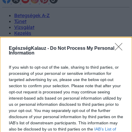
Betegségek A-Z
Tünet
Vizsgálat
Kezelés
Életmódváltás
Kutatás
EgészségKalauz -
Do Not Process My Personal
Prevenció
Information
Hírek
Videók
If you wish to opt-out of the sale, sharing to third parties, or
Kisállatok egészsége
processing of your personal or sensitive information for
targeted advertising by us, please use the below opt-out
#allergia
#influenza
#cukorbetegség
section to confirm your selection. Please note that after your
#orvosmeteorológia
#vérnyomás
#stroke
#rákbetegség
opt-out request is processed you may continue seeing
#pajzsmirigy
#reflux
#ekcéma
#herpesz
interest-based ads based on personal information utilized by
Regisztráció
us or personal information disclosed to third parties prior to
your opt-out. You may separately opt-out of the further
disclosure of your personal information by third parties on the
IAB’s list of downstream participants. This information may
also be disclosed by us to third parties on the
IAB’s List of
Környezetszennyezés