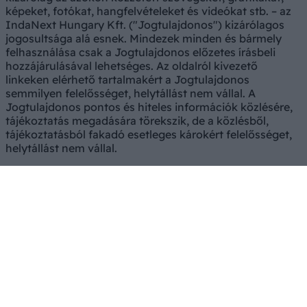
képeket, fotókat, hangfelvételeket és videókat stb. – az
IndaNext Hungary Kft. ("Jogtulajdonos") kizárólagos
jogosultsága alá esnek. Mindezek minden és bármely
felhasználása csak a Jogtulajdonos előzetes írásbeli
hozzájárulásával lehetséges. Az oldalról kivezető
linkeken elérhető tartalmakért a Jogtulajdonos
semmilyen felelősséget, helytállást nem vállal. A
Jogtulajdonos pontos és hiteles információk közlésére,
tájékoztatás megadására törekszik, de a közlésből,
tájékoztatásból fakadó esetleges károkért felelősséget,
helytállást nem vállal.