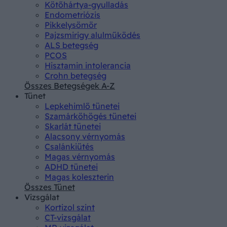
Kötőhártya-gyulladás
Endometriózis
Pikkelysömör
Pajzsmirigy alulműködés
ALS betegség
PCOS
Hisztamin intolerancia
Crohn betegség
Összes Betegségek A-Z
Tünet
Lepkehimlő tünetei
Szamárköhögés tünetei
Skarlát tünetei
Alacsony vérnyomás
Csalánkiütés
Magas vérnyomás
ADHD tünetei
Magas koleszterin
Összes Tünet
Vizsgálat
Kortizol szint
CT-vizsgálat