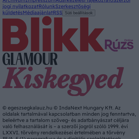
jogi nyilatkozat
Rólunk
Szerkesztőségi
küldetés
Médiaajánlat
RSS
Süti beállítások
© egeszsegkalauz.hu © IndaNext Hungary Kft. Az
oldalak tartalmával kapcsolatban minden jog fenntartva,
beleértve a tartalom szöveg- és adatbányászat céljára
való felhasználását is – a szerzői jogról szóló 1999. évi
LXXVI. törvény rendelkezései értelmében a törvény
35/A. § (1) paragrafusa és a digitális szolgáltatások