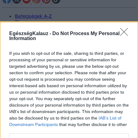
Betegségek A-Z
Tünet
Vizsgálat
EgészségKalauz -
Do Not Process My Personal
Kezelés
Information
Életmódváltás
Kutatás
Prevenció
If you wish to opt-out of the sale, sharing to third parties, or
Hírek
processing of your personal or sensitive information for
Videók
targeted advertising by us, please use the below opt-out
Kisállatok egészsége
section to confirm your selection. Please note that after your
opt-out request is processed you may continue seeing
#allergia
#influenza
#cukorbetegség
interest-based ads based on personal information utilized by
#orvosmeteorológia
#vérnyomás
#stroke
#rákbetegség
us or personal information disclosed to third parties prior to
#pajzsmirigy
#reflux
#ekcéma
#herpesz
your opt-out. You may separately opt-out of the further
Regisztráció
disclosure of your personal information by third parties on the
IAB’s list of downstream participants. This information may
also be disclosed by us to third parties on the
IAB’s List of
Downstream Participants
that may further disclose it to other
third parties.
Koronavírus ellen