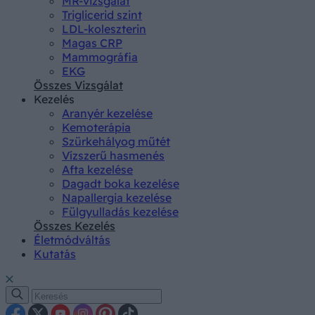
MR-vizsgálat
Triglicerid szint
LDL-koleszterin
Magas CRP
Mammográfia
EKG
Összes Vizsgálat
Kezelés
Aranyér kezelése
Kemoterápia
Szürkehályog műtét
Vízszerű hasmenés
Afta kezelése
Dagadt boka kezelése
Napallergia kezelése
Fülgyulladás kezelése
Összes Kezelés
Életmódváltás
Kutatás