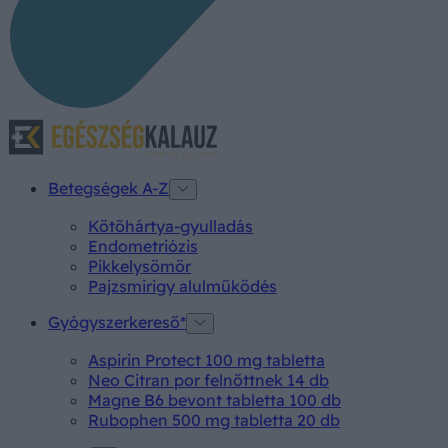
Betegségek A-Z
Kötőhártya-gyulladás
Endometriózis
Pikkelysömör
Pajzsmirigy alulműködés
Gyógyszerkereső*
Aspirin Protect 100 mg tabletta
Neo Citran por felnőttnek 14 db
Magne B6 bevont tabletta 100 db
Rubophen 500 mg tabletta 20 db