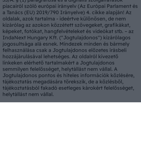
piacairól szóló európai irányelv (Az Európai Parlament és
a Tanács (EU) 2019/790 Irányelve) 4. cikke alapján! Az
oldalak, azok tartalma - ideértve különösen, de nem
kizárólag az azokon közzétett szövegeket, grafikákat,
képeket, fotókat, hangfelvételeket és videókat stb. – az
IndaNext Hungary Kft. ("Jogtulajdonos") kizárólagos
jogosultsága alá esnek. Mindezek minden és bármely
felhasználása csak a Jogtulajdonos előzetes írásbeli
hozzájárulásával lehetséges. Az oldalról kivezető
linkeken elérhető tartalmakért a Jogtulajdonos
semmilyen felelősséget, helytállást nem vállal. A
Jogtulajdonos pontos és hiteles információk közlésére,
tájékoztatás megadására törekszik, de a közlésből,
tájékoztatásból fakadó esetleges károkért felelősséget,
helytállást nem vállal.