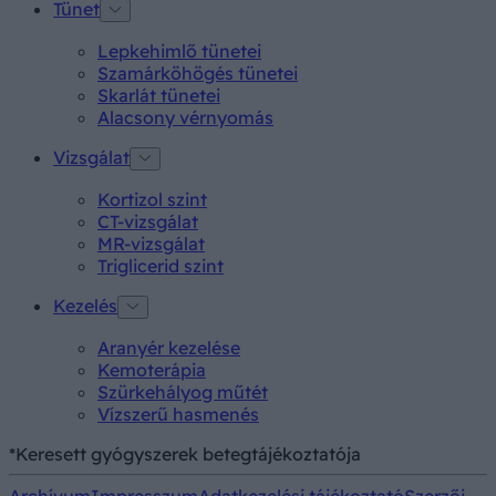
Tünet
Lepkehimlő tünetei
Szamárköhögés tünetei
Skarlát tünetei
Alacsony vérnyomás
Vizsgálat
Kortizol szint
CT-vizsgálat
MR-vizsgálat
Triglicerid szint
Kezelés
Aranyér kezelése
Kemoterápia
Szürkehályog műtét
Vízszerű hasmenés
*Keresett gyógyszerek betegtájékoztatója
Archívum
Impresszum
Adatkezelési tájékoztató
Szerzői