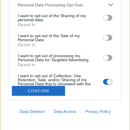
Please note that this website/app uses one or more Google
Personal Data Processing Opt Outs
Koronavírus ellen
services and may gather and store information including but
not limited to your visit or usage behaviour. You may click to
I want to opt-out of the Sharing of my
personal data.
grant or deny consent to Google and its third-party tags to
Opted In
use your data for below specified purposes in below Google
consent section.
I want to opt-out of the Sale of my
Personal Data.
Opted In
I want to opt-out of processing my
Personal Data for Targeted Advertising.
Opted In
I want to opt-out of Collection, Use,
Retention, Sale, and/or Sharing of my
Personal Data that Is Unrelated with the
Purposes for which it was collected.
CONFIRM
Opted Out
Google consents
Data Deletion
Data Access
Privacy Policy
I want to allow Google to enable storage
related to advertising like cookies on web or
device identifiers in apps.