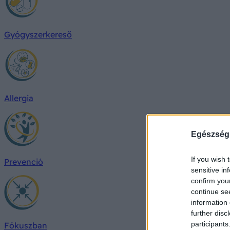
Gyógyszerkereső
Allergia
Egészség
If you wish 
Prevenció
sensitive in
confirm you
continue se
information 
further disc
participants
Fókuszban