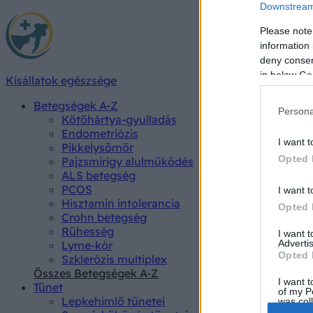
Downstream 
Please note
information 
deny consent
in below Go
Kisállatok egészsége
Betegségek A-Z
Persona
Kötőhártya-gyulladás
Endometriózis
I want t
Pikkelysömör
Opted 
Pajzsmirigy alulműködés
ALS betegség
PCOS
I want t
Hisztamin intolerancia
Opted 
Crohn betegség
Rühesség
I want 
Advertis
Lyme-kór
Opted 
Szklerózis multiplex
Összes Betegségek A-Z
I want t
Tünet
of my P
Lepkehimlő tünetei
was col