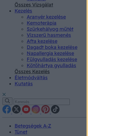
authenti
Összes Vizsgálat
Kezelés
Aranyér kezelése
Kemoterápia
Szürkehályog műtét
Vízszerű hasmenés
Afta kezelése
Dagadt boka kezelése
Napallergia kezelése
Fülgyulladás kezelése
Kötőhártya gyulladás
Összes Kezelés
Életmódváltás
Kutatás
Betegségek A-Z
Tünet