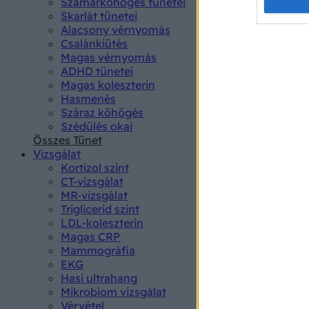
Opted 
Szamárköhögés tünetei
Skarlát tünetei
Alacsony vérnyomás
Google 
Csalánkiütés
Magas vérnyomás
I want t
ADHD tünetei
web or d
Magas koleszterin
Hasmenés
I want t
Száraz köhögés
purpose
Szédülés okai
Összes Tünet
I want 
Vizsgálat
Kortizol szint
I want t
CT-vizsgálat
web or d
MR-vizsgálat
Triglicerid szint
LDL-koleszterin
I want t
Magas CRP
or app.
Mammográfia
EKG
I want t
Hasi ultrahang
Mikrobiom vizsgálat
I want t
Vérvétel