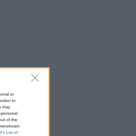
sonal or
ection to
ou may
 personal
out of the
 downstream
B’s List of