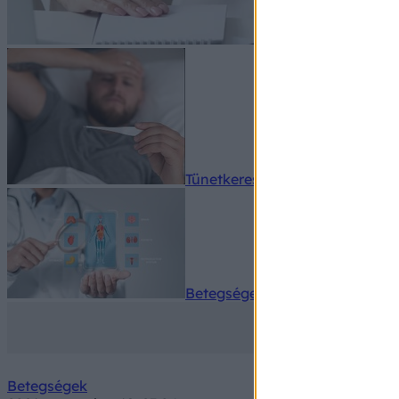
Tünetkereső
Betegségek A-Z
Betegségek