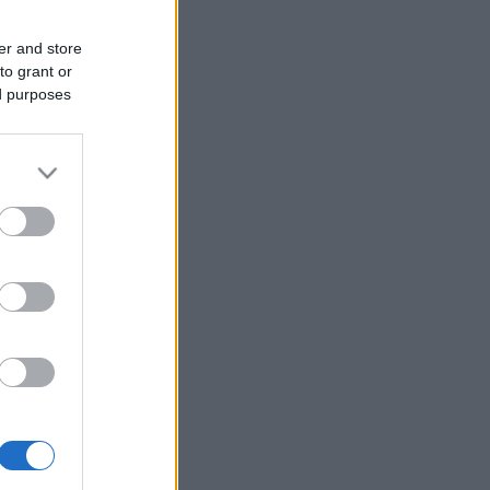
er and store
to grant or
ed purposes