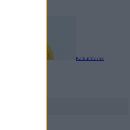
rkereső
Kalkulátorok