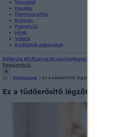
Vizsgálat
Kezelés
Életmódváltás
Kutatás
Prevenció
Hírek
Videók
Kisállatok egészsége
#allergia
#influenza
#cukorbetegség
#orvosmeteorológi
Regisztráció
Betegségek
Ez a tüdőerősítő légzőtorna segíthet légézési
Ez a tüdőerősítő légzőtorna segíthe