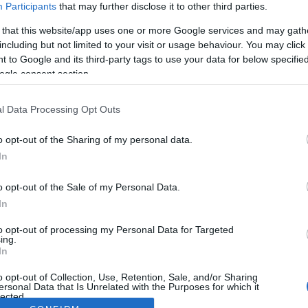
Participants
that may further disclose it to other third parties.
 that this website/app uses one or more Google services and may gath
including but not limited to your visit or usage behaviour. You may click 
 to Google and its third-party tags to use your data for below specifi
ogle consent section.
l Data Processing Opt Outs
o opt-out of the Sharing of my personal data.
In
o opt-out of the Sale of my Personal Data.
In
to opt-out of processing my Personal Data for Targeted
ing.
In
o opt-out of Collection, Use, Retention, Sale, and/or Sharing
ersonal Data that Is Unrelated with the Purposes for which it
lected.