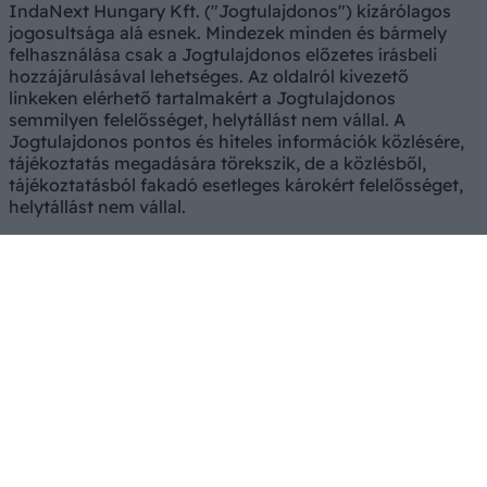
IndaNext Hungary Kft. ("Jogtulajdonos") kizárólagos
jogosultsága alá esnek. Mindezek minden és bármely
felhasználása csak a Jogtulajdonos előzetes írásbeli
hozzájárulásával lehetséges. Az oldalról kivezető
linkeken elérhető tartalmakért a Jogtulajdonos
semmilyen felelősséget, helytállást nem vállal. A
Jogtulajdonos pontos és hiteles információk közlésére,
tájékoztatás megadására törekszik, de a közlésből,
tájékoztatásból fakadó esetleges károkért felelősséget,
helytállást nem vállal.