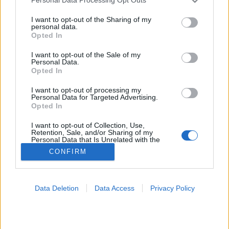
Personal Data Processing Opt Outs
services and may gather and store information including but
Koronavírus tünetei
not limited to your visit or usage behaviour. You may click to
I want to opt-out of the Sharing of my
personal data.
grant or deny consent to Google and its third-party tags to
Opted In
use your data for below specified purposes in below Google
consent section.
I want to opt-out of the Sale of my
Personal Data.
Opted In
I want to opt-out of processing my
Personal Data for Targeted Advertising.
Opted In
I want to opt-out of Collection, Use,
Retention, Sale, and/or Sharing of my
Personal Data that Is Unrelated with the
Purposes for which it was collected.
CONFIRM
Opted Out
Google consents
Data Deletion
Data Access
Privacy Policy
I want to allow Google to enable storage
related to advertising like cookies on web or
device identifiers in apps.