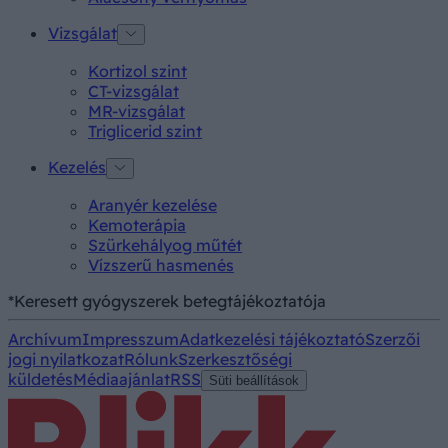
Vizsgálat
Kortizol szint
CT-vizsgálat
MR-vizsgálat
Triglicerid szint
Kezelés
Aranyér kezelése
Kemoterápia
Szürkehályog műtét
Vízszerű hasmenés
*Keresett gyógyszerek betegtájékoztatója
Archívum
Impresszum
Adatkezelési tájékoztató
Szerzői
jogi nyilatkozat
Rólunk
Szerkesztőségi
küldetés
Médiaajánlat
RSS
Süti beállítások