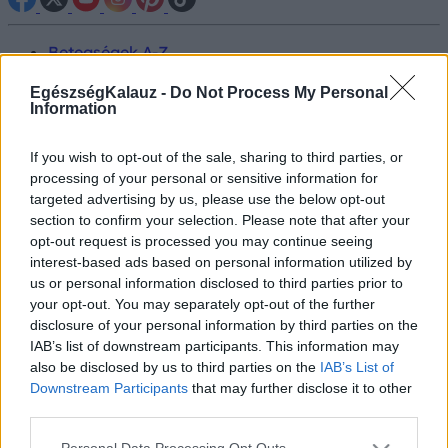
Betegségek A-Z
Tünet
Vizsgálat
EgészségKalauz -
Do Not Process My Personal
Information
Kezelés
Életmódváltás
Kutatás
If you wish to opt-out of the sale, sharing to third parties, or
Prevenció
processing of your personal or sensitive information for
Hírek
targeted advertising by us, please use the below opt-out
Videók
section to confirm your selection. Please note that after your
Kisállatok egészsége
opt-out request is processed you may continue seeing
interest-based ads based on personal information utilized by
#allergia
#influenza
#cukorbetegség
us or personal information disclosed to third parties prior to
#orvosmeteorológia
#vérnyomás
#stroke
#rákbetegség
your opt-out. You may separately opt-out of the further
#pajzsmirigy
#reflux
#ekcéma
#herpesz
disclosure of your personal information by third parties on the
Regisztráció
IAB’s list of downstream participants. This information may
also be disclosed by us to third parties on the
IAB’s List of
Downstream Participants
that may further disclose it to other
third parties.
Koronavírus tünetei
Please note that this website/app uses one or more Google