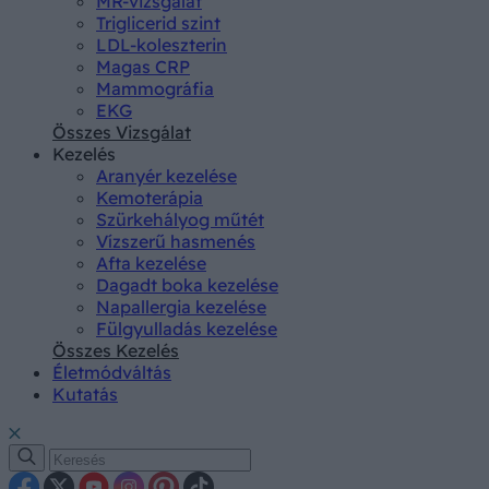
MR-vizsgálat
Triglicerid szint
LDL-koleszterin
Magas CRP
Mammográfia
EKG
Összes Vizsgálat
Kezelés
Aranyér kezelése
Kemoterápia
Szürkehályog műtét
Vízszerű hasmenés
Afta kezelése
Dagadt boka kezelése
Napallergia kezelése
Fülgyulladás kezelése
Összes Kezelés
Életmódváltás
Kutatás