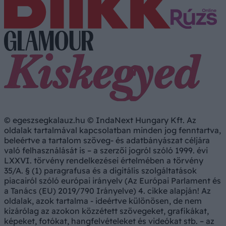
© egeszsegkalauz.hu © IndaNext Hungary Kft. Az
oldalak tartalmával kapcsolatban minden jog fenntartva,
beleértve a tartalom szöveg- és adatbányászat céljára
való felhasználását is – a szerzői jogról szóló 1999. évi
LXXVI. törvény rendelkezései értelmében a törvény
35/A. § (1) paragrafusa és a digitális szolgáltatások
piacairól szóló európai irányelv (Az Európai Parlament és
a Tanács (EU) 2019/790 Irányelve) 4. cikke alapján! Az
oldalak, azok tartalma - ideértve különösen, de nem
kizárólag az azokon közzétett szövegeket, grafikákat,
képeket, fotókat, hangfelvételeket és videókat stb. – az