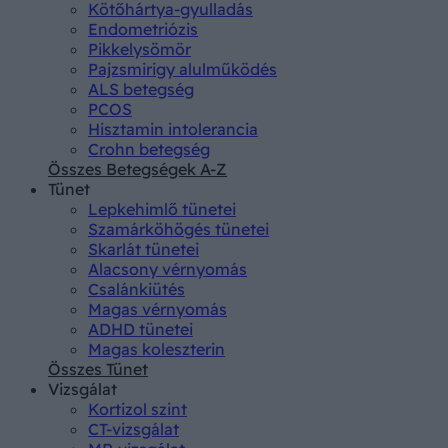
Kötőhártya-gyulladás
Endometriózis
Pikkelysömör
Pajzsmirigy alulműködés
ALS betegség
PCOS
Hisztamin intolerancia
Crohn betegség
Összes Betegségek A-Z
Tünet
Lepkehimlő tünetei
Szamárköhögés tünetei
Skarlát tünetei
Alacsony vérnyomás
Csalánkiütés
Magas vérnyomás
ADHD tünetei
Magas koleszterin
Összes Tünet
Vizsgálat
Kortizol szint
CT-vizsgálat