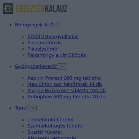
Betegségek A-Z
Kötőhártya-gyulladás
Endometriózis
Pikkelysömör
Pajzsmirigy alulműködés
Gyógyszerkereső*
Aspirin Protect 100 mg tabletta
Neo Citran por felnőttnek 14 db
Magne B6 bevont tabletta 100 db
Rubophen 500 mg tabletta 20 db
Tünet
Lepkehimlő tünetei
Szamárköhögés tünetei
Skarlát tünetei
Alacsony vérnyomás