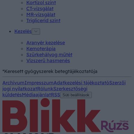
Kortizol szint
CT-vizsgálat
MR-vizsgálat
Triglicerid szint
Kezelés
Aranyér kezelése
Kemoterápia
Szürkehályog műtét
Vízszerű hasmenés
*Keresett gyógyszerek betegtájékoztatója
Archívum
Impresszum
Adatkezelési tájékoztató
Szerzői
jogi nyilatkozat
Rólunk
Szerkesztőségi
küldetés
Médiaajánlat
RSS
Süti beállítások