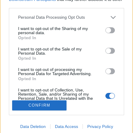
third parties.
Krónikus betegségek
Please note that this website/app uses one or more Google
Personal Data Processing Opt Outs
services and may gather and store information including but
not limited to your visit or usage behaviour. You may click to
I want to opt-out of the Sharing of my
personal data.
grant or deny consent to Google and its third-party tags to
Opted In
use your data for below specified purposes in below Google
consent section.
I want to opt-out of the Sale of my
Personal Data.
Opted In
I want to opt-out of processing my
Personal Data for Targeted Advertising.
Opted In
I want to opt-out of Collection, Use,
Retention, Sale, and/or Sharing of my
Personal Data that Is Unrelated with the
Purposes for which it was collected.
CONFIRM
Opted Out
Google consents
Data Deletion
Data Access
Privacy Policy
I want to allow Google to enable storage