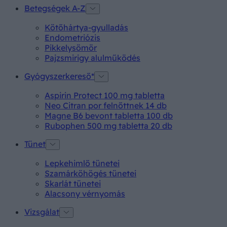
Betegségek A-Z
Kötőhártya-gyulladás
Endometriózis
Pikkelysömör
Pajzsmirigy alulműködés
Gyógyszerkereső*
Aspirin Protect 100 mg tabletta
Neo Citran por felnőttnek 14 db
Magne B6 bevont tabletta 100 db
Rubophen 500 mg tabletta 20 db
Tünet
Lepkehimlő tünetei
Szamárköhögés tünetei
Skarlát tünetei
Alacsony vérnyomás
Vizsgálat