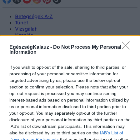
Betegségek A-Z
Tünet
Vizsgálat
Kezelés
Életmódváltás
Kutatás
EgészségKalauz -
Do Not Process My Personal
Information
Prevenció
Hírek
Videók
If you wish to opt-out of the sale, sharing to third parties, or
Kisállatok egészsége
processing of your personal or sensitive information for
targeted advertising by us, please use the below opt-out
#allergia
#influenza
#cukorbetegség
section to confirm your selection. Please note that after your
#orvosmeteorológia
#vérnyomás
#stroke
#rákbetegség
opt-out request is processed you may continue seeing
#pajzsmirigy
#reflux
#ekcéma
#herpesz
interest-based ads based on personal information utilized by
Regisztráció
us or personal information disclosed to third parties prior to
your opt-out. You may separately opt-out of the further
disclosure of your personal information by third parties on the
IAB’s list of downstream participants. This information may
also be disclosed by us to third parties on the
IAB’s List of
Krónikus betegségek
Downstream Participants
that may further disclose it to other