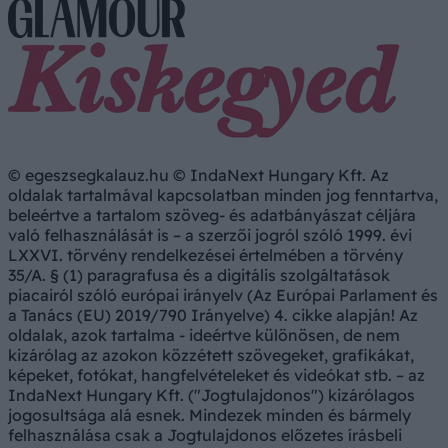
© egeszsegkalauz.hu © IndaNext Hungary Kft. Az
oldalak tartalmával kapcsolatban minden jog fenntartva,
beleértve a tartalom szöveg- és adatbányászat céljára
való felhasználását is – a szerzői jogról szóló 1999. évi
LXXVI. törvény rendelkezései értelmében a törvény
35/A. § (1) paragrafusa és a digitális szolgáltatások
piacairól szóló európai irányelv (Az Európai Parlament és
a Tanács (EU) 2019/790 Irányelve) 4. cikke alapján! Az
oldalak, azok tartalma - ideértve különösen, de nem
kizárólag az azokon közzétett szövegeket, grafikákat,
képeket, fotókat, hangfelvételeket és videókat stb. – az
IndaNext Hungary Kft. ("Jogtulajdonos") kizárólagos
jogosultsága alá esnek. Mindezek minden és bármely
felhasználása csak a Jogtulajdonos előzetes írásbeli