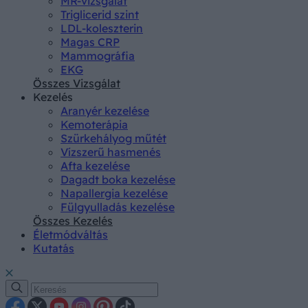
MR-vizsgálat
Triglicerid szint
LDL-koleszterin
Magas CRP
Mammográfia
EKG
Összes Vizsgálat
Kezelés
Aranyér kezelése
Kemoterápia
Szürkehályog műtét
Vízszerű hasmenés
Afta kezelése
Dagadt boka kezelése
Napallergia kezelése
Fülgyulladás kezelése
Összes Kezelés
Életmódváltás
Kutatás