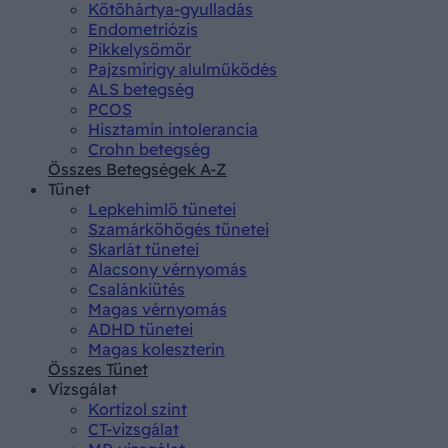
Kötőhártya-gyulladás
Endometriózis
Pikkelysömör
Pajzsmirigy alulműködés
ALS betegség
PCOS
Hisztamin intolerancia
Crohn betegség
Összes Betegségek A-Z
Tünet
Lepkehimlő tünetei
Szamárköhögés tünetei
Skarlát tünetei
Alacsony vérnyomás
Csalánkiütés
Magas vérnyomás
ADHD tünetei
Magas koleszterin
Összes Tünet
Vizsgálat
Kortizol szint
CT-vizsgálat