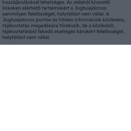
hozzájárulásával lehetséges. Az oldalról kivezető
linkeken elérhető tartalmakért a Jogtulajdonos
semmilyen felelősséget, helytállást nem vállal. A
Jogtulajdonos pontos és hiteles információk közlésére,
tájékoztatás megadására törekszik, de a közlésből,
tájékoztatásból fakadó esetleges károkért felelősséget,
helytállást nem vállal.