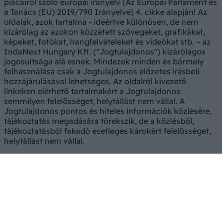
piacairól szóló európai irányelv (Az Európai Parlament és
a Tanács (EU) 2019/790 Irányelve) 4. cikke alapján! Az
oldalak, azok tartalma - ideértve különösen, de nem
kizárólag az azokon közzétett szövegeket, grafikákat,
képeket, fotókat, hangfelvételeket és videókat stb. – az
IndaNext Hungary Kft. ("Jogtulajdonos") kizárólagos
jogosultsága alá esnek. Mindezek minden és bármely
felhasználása csak a Jogtulajdonos előzetes írásbeli
hozzájárulásával lehetséges. Az oldalról kivezető
linkeken elérhető tartalmakért a Jogtulajdonos
semmilyen felelősséget, helytállást nem vállal. A
Jogtulajdonos pontos és hiteles információk közlésére,
tájékoztatás megadására törekszik, de a közlésből,
tájékoztatásból fakadó esetleges károkért felelősséget,
helytállást nem vállal.