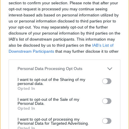
MR-vizsgálat
section to confirm your selection. Please note that after your
Triglicerid szint
opt-out request is processed you may continue seeing
LDL-koleszterin
interest-based ads based on personal information utilized by
Magas CRP
us or personal information disclosed to third parties prior to
Mammográfia
your opt-out. You may separately opt-out of the further
EKG
disclosure of your personal information by third parties on the
Összes Vizsgálat
IAB’s list of downstream participants. This information may
Kezelés
also be disclosed by us to third parties on the
IAB’s List of
Aranyér kezelése
Downstream Participants
that may further disclose it to other
Kemoterápia
Szürkehályog műtét
third parties.
Vízszerű hasmenés
Please note that this website/app uses one or more Google
Personal Data Processing Opt Outs
Afta kezelése
services and may gather and store information including but
Dagadt boka kezelése
not limited to your visit or usage behaviour. You may click to
I want to opt-out of the Sharing of my
Napallergia kezelése
personal data.
grant or deny consent to Google and its third-party tags to
Fülgyulladás kezelése
Opted In
use your data for below specified purposes in below Google
Összes Kezelés
Életmódváltás
consent section.
I want to opt-out of the Sale of my
Kutatás
Personal Data.
Opted In
I want to opt-out of processing my
Personal Data for Targeted Advertising.
Opted In