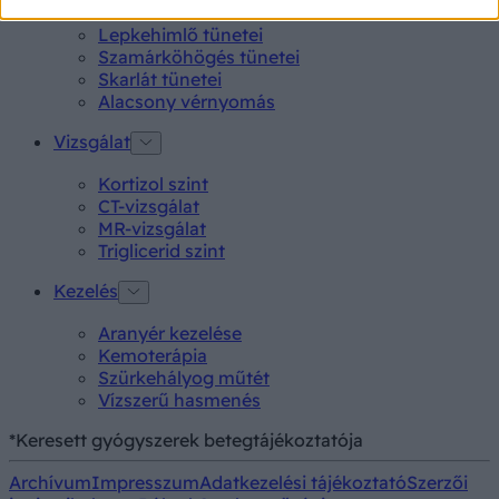
Lepkehimlő tünetei
Szamárköhögés tünetei
Skarlát tünetei
Alacsony vérnyomás
Vizsgálat
Kortizol szint
CT-vizsgálat
MR-vizsgálat
Triglicerid szint
Kezelés
Aranyér kezelése
Kemoterápia
Szürkehályog műtét
Vízszerű hasmenés
*Keresett gyógyszerek betegtájékoztatója
Archívum
Impresszum
Adatkezelési tájékoztató
Szerzői