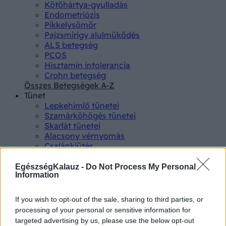
Kötőhártya-gyulladás
Endometriózis
Pikkelysömör
Pajzsmirigy alulműködés
ALS betegség
PCOS
Hisztamin intolerancia
Crohn betegség
Összes Betegségek A-Z
Tünet
Lepkehimlő tünetei
Szamárköhögés tünetei
Skarlát tünetei
Alacsony vérnyomás
Csalánkiütés
Magas vérnyomás
ADHD tünetei
EgészségKalauz -
Do Not Process My Personal
Information
Magas koleszterin
Összes Tünet
Vizsgálat
If you wish to opt-out of the sale, sharing to third parties, or
Kortizol szint
processing of your personal or sensitive information for
CT-vizsgálat
targeted advertising by us, please use the below opt-out