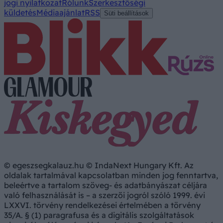
jogi nyilatkozat
Rólunk
Szerkesztőségi
küldetés
Médiaajánlat
RSS
Süti beállítások
© egeszsegkalauz.hu © IndaNext Hungary Kft. Az
oldalak tartalmával kapcsolatban minden jog fenntartva,
beleértve a tartalom szöveg- és adatbányászat céljára
való felhasználását is – a szerzői jogról szóló 1999. évi
LXXVI. törvény rendelkezései értelmében a törvény
35/A. § (1) paragrafusa és a digitális szolgáltatások